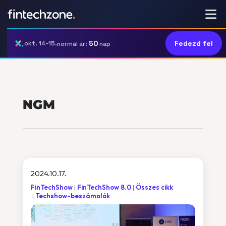
50
Fedezd fel
okt. 14-15.
normál ár:
nap
NGM
2024.10.17.
FinTechShow
FinTechShow 8.0
Összes cikk
Techshow-beszámolók