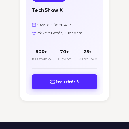
TechShow X.
2026. október 14-15.
Várkert Bazár, Budapest
500+
70+
25+
RÉSZTVEVŐ
ELŐADÓ
MEGOLDÁS
Regisztráció