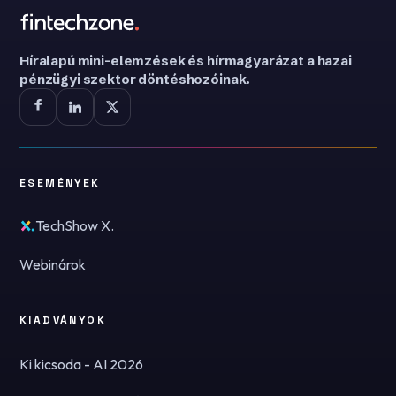
Híralapú mini-elemzések és hírmagyarázat a hazai
pénzügyi szektor döntéshozóinak.
ESEMÉNYEK
TechShow X.
Webinárok
KIADVÁNYOK
Ki kicsoda - AI 2026