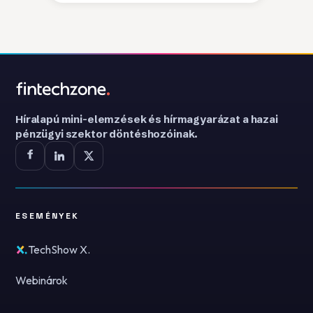
Híralapú mini-elemzések és hírmagyarázat a hazai
pénzügyi szektor döntéshozóinak.
ESEMÉNYEK
TechShow X.
Webinárok