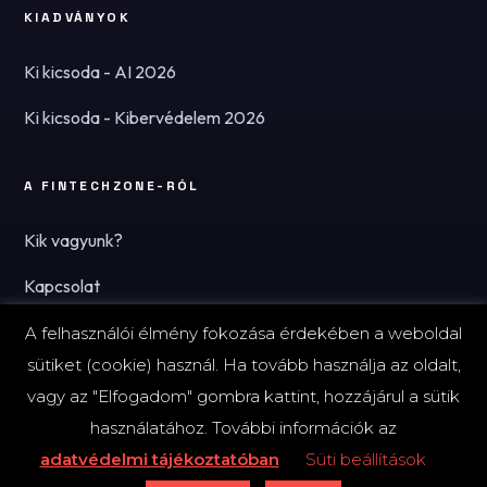
KIADVÁNYOK
Ki kicsoda - AI 2026
Ki kicsoda - Kibervédelem 2026
A FINTECHZONE-RÓL
Kik vagyunk?
Kapcsolat
Hírlevél
A felhasználói élmény fokozása érdekében a weboldal
sütiket (cookie) használ. Ha tovább használja az oldalt,
vagy az "Elfogadom" gombra kattint, hozzájárul a sütik
használatához. További információk az
© 2026 FinTechZone.hu - A FinTech Group Kft.
adatvédelmi tájékoztatóban
Süti beállítások
Impresszum
Adatvédelmi tájékoztató (PDF)
Süti-beállítások