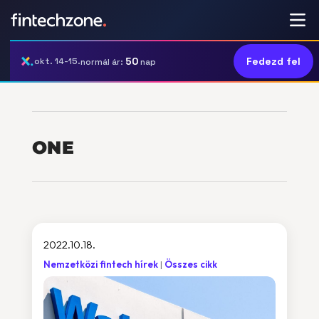
50
Fedezd fel
okt. 14-15.
normál ár:
nap
ONE
2022.10.18.
Nemzetközi fintech hírek
Összes cikk