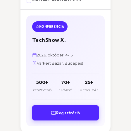
KONFERENCIA
TechShow X.
2026. október 14-15.
Várkert Bazár, Budapest
500+
70+
25+
RÉSZTVEVŐ
ELŐADÓ
MEGOLDÁS
Regisztráció