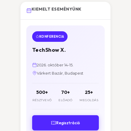
KIEMELT ESEMÉNYÜNK
KONFERENCIA
TechShow X.
2026. október 14-15.
Várkert Bazár, Budapest
500+
70+
25+
RÉSZTVEVŐ
ELŐADÓ
MEGOLDÁS
Regisztráció