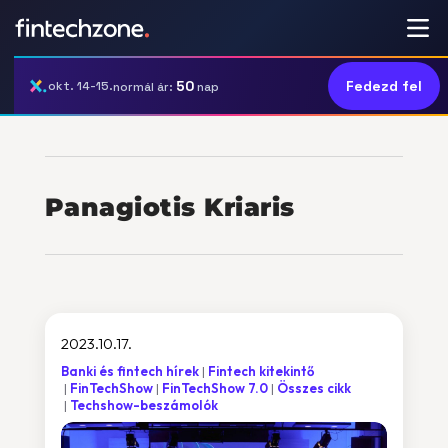
50
Fedezd fel
okt. 14-15.
normál ár:
nap
Panagiotis Kriaris
2023.10.17.
Banki és fintech hírek
Fintech kitekintő
FinTechShow
FinTechShow 7.0
Összes cikk
Techshow-beszámolók