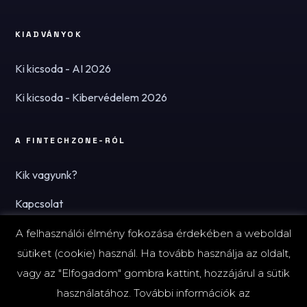
KIADVÁNYOK
Ki kicsoda - AI 2026
Ki kicsoda - Kibervédelem 2026
A FINTECHZONE-RÓL
Kik vagyunk?
Kapcsolat
Hírlevél
A felhasználói élmény fokozása érdekében a weboldal
sütiket (cookie) használ. Ha tovább használja az oldalt,
vagy az "Elfogadom" gombra kattint, hozzájárul a sütik
használatához. További információk az