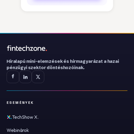
Híralapú mini-elemzések és hírmagyarázat a hazai
pénzügyi szektor döntéshozóinak.
ESEMÉNYEK
TechShow X.
Webinárok