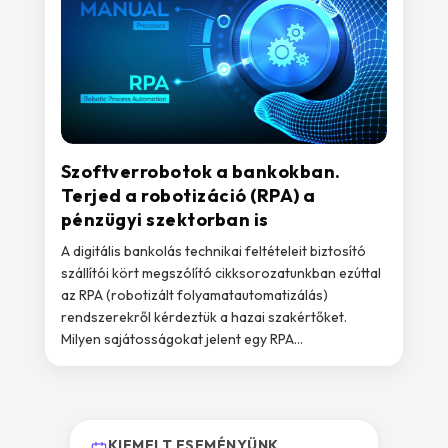
Szoftverrobotok a bankokban.
Terjed a robotizáció (RPA) a
pénzügyi szektorban is
A digitális bankolás technikai feltételeit biztosító
szállítói kört megszólító cikksorozatunkban ezúttal
az RPA (robotizált folyamatautomatizálás)
rendszerekről kérdeztük a hazai szakértőket.
Milyen sajátosságokat jelent egy RPA...
KIEMELT ESEMÉNYÜNK