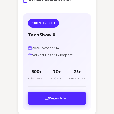
KONFERENCIA
TechShow X.
2026. október 14-15.
Várkert Bazár, Budapest
500+
70+
25+
RÉSZTVEVŐ
ELŐADÓ
MEGOLDÁS
Regisztráció