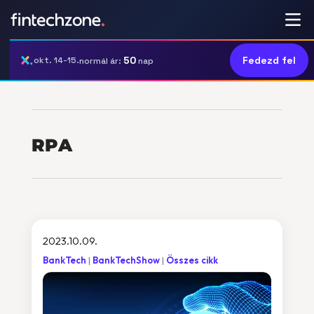
50
Fedezd fel
okt. 14-15.
normál ár:
nap
RPA
2023.10.09.
BankTech
BankTechShow
Összes cikk