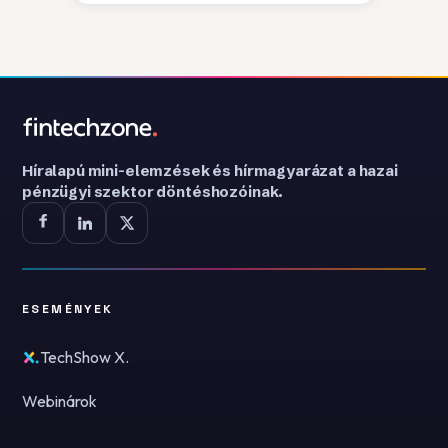
Híralapú mini-elemzések és hírmagyarázat a hazai
pénzügyi szektor döntéshozóinak.
ESEMÉNYEK
TechShow X.
Webinárok