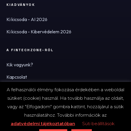
KIADVÁNYOK
Ki kicsoda - AI 2026
Ki kicsoda - Kibervédelem 2026
A FINTECHZONE-RÓL
Kik vagyunk?
Kapcsolat
Hírlevél
A felhasználói élmény fokozása érdekében a weboldal
sütiket (cookie) használ. Ha tovább használja az oldalt,
vagy az "Elfogadom" gombra kattint, hozzájárul a sütik
használatához. További információk az
© 2026 FinTechZone.hu - A FinTech Group Kft.
adatvédelmi tájékoztatóban
Süti beállítások
Impresszum
Adatvédelmi tájékoztató (PDF)
Süti-beállítások