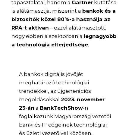
tapasztalatai, hanem a
Gartner
kutatása
is alátámasztja, miszerint a
bankok és a
biztosítók közel 80%-a használja az
RPA-t aktívan
– ezzel alátámasztott,
hogy ebben a szektorban a
legnagyobb
a technológia elterjedtsége
.
A bankok digitális jövőjét
meghatározó technológiai
trendekkel, az újgenerációs
megoldásokkal
2023. november
23-án
a
BankTechShow
-n
foglalkozunk Magyarország vezetői
banki és IT cégeinek technológiai
és üzleti vezetőivel közösen.