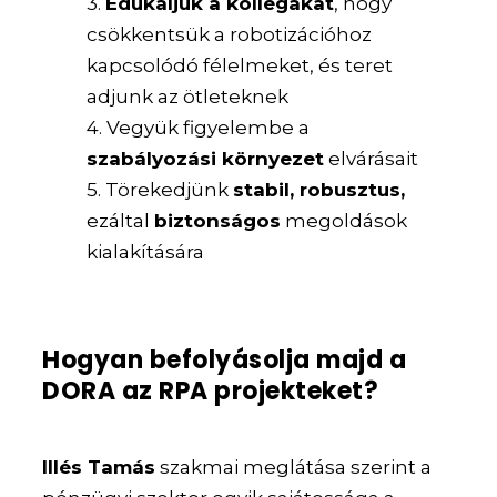
3.
Edukáljuk a kollégákat
, hogy
csökkentsük a robotizációhoz
kapcsolódó félelmeket, és teret
adjunk az ötleteknek
4. Vegyük figyelembe a
szabályozási környezet
elvárásait
5. Törekedjünk
stabil, robusztus,
ezáltal
biztonságos
megoldások
kialakítására
Hogyan befolyásolja majd a
DORA az RPA projekteket?
Illés Tamás
szakmai meglátása szerint a