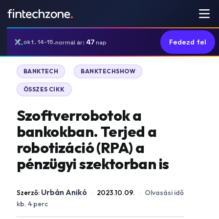
47
Fedezd fel
okt. 14-15.
normál ár:
nap
|
|
BANKTECH
BANKTECHSHOW
ÖSSZES CIKK
Szoftverrobotok a
bankokban. Terjed a
robotizáció (RPA) a
pénzügyi szektorban is
Urbán Anikó
Szerző:
·
2023.10.09.
·
Olvasási idő
kb. 4 perc