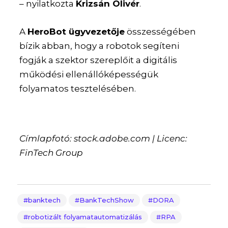
– nyilatkozta
Krizsán Olivér
.
A
HeroBot ügyvezetője
összességében
bízik abban, hogy a robotok segíteni
fogják a szektor szereplőit a digitális
működési ellenállóképességük
folyamatos tesztelésében.
Címlapfotó: stock.adobe.com | Licenc:
FinTech Group
banktech
BankTechShow
DORA
robotizált folyamatautomatizálás
RPA