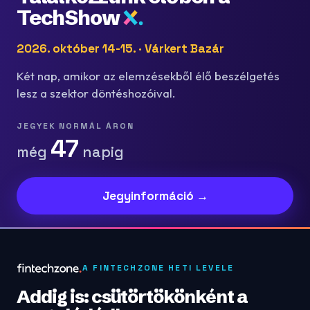
TechShow
2026. október 14-15. · Várkert Bazár
Két nap, amikor az elemzésekből élő beszélgetés
lesz a szektor döntéshozóival.
JEGYEK NORMÁL ÁRON
47
még
napig
Jegyinformáció →
A FINTECHZONE HETI LEVELE
Addig is: csütörtökönként a