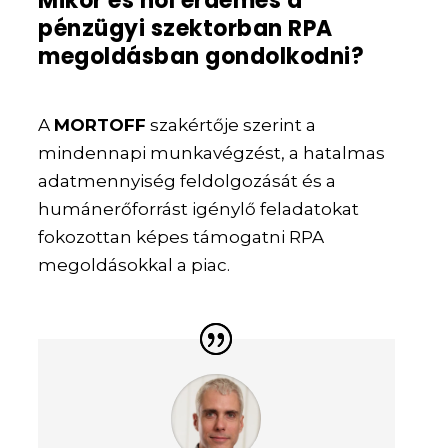
Mikor és hol érdemes a
pénzügyi szektorban RPA
megoldásban gondolkodni?
A
MORTOFF
szakértője szerint a
mindennapi munkavégzést, a hatalmas
adatmennyiség feldolgozását és a
humánerőforrást igénylő feladatokat
fokozottan képes támogatni RPA
megoldásokkal a piac.