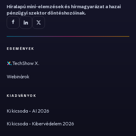
Híralapú mini-elemzések és hírmagyarázat a hazai
pénzügyi szektor döntéshozóinak.
ESEMÉNYEK
TechShow X.
Webinárok
KIADVÁNYOK
Ki kicsoda - AI 2026
Ki kicsoda - Kibervédelem 2026