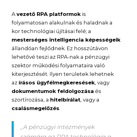
A
vezető RPA platformok
is
folyamatosan alakulnak és haladnak a
kor technológiai újításai felé; a
mesterséges intelligencia képességeik
állandóan fejlődnek. Ez hosszútávon
lehetővé teszi az RPA-nak a pénzügyi
szektor működési folyamataira való
kiterjesztését. Ilyen területek lehetnek
az
írásos ügyfélmegkeresések
, vagy
dokumentumok feldolgozása
és
szortírozása, a
hitelbírálat
, vagy a
csalásmegelőzés
.
,,A pénzügyi intézmények
számára az RPA technológia a