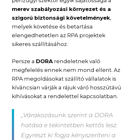
pénzügyi szektor egyik sajátossága a
merev szabályozási környezet és a
szigorú biztonsági követelmények
,
melyek követése és betartása
elengedhetetlen az RPA projektek
sikeres szállításához.
Persze a
DORA
rendeletnek való
megfelelés ennek nem mond ellent. Az
RPA megoldásokat szállító vállalatok is
kíváncsian várják a rájuk váró hosszútávú
kihívásokat a rendelettel kapcsolatban.
,,Várakozásunk szerint a DORA
hatása e tekintetben kettős lesz.
Egyrészt ki fogja kényszeríteni a