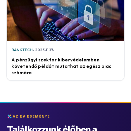
BANKTECH
2023.11.17.
A pénzügyi szektor kibervédelemben
követendő példát mutathat az egész piac
számára
AZ ÉV ESEMÉNYE
Találkozzunk élőben a