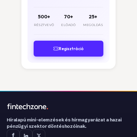
500+
70+
25+
RÉSZTVEVŐ
ELŐADÓ
MEGOLDÁS
Regisztráció
Híralapú mini-elemzések és hírmagyarázat a hazai
pénzügyi szektor döntéshozóinak.