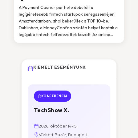
A Payment Courier pár hete debütált a
legígéretesebb fintech startupok seregszemléjén
Amszterdamban, ahol bekerültek a TOP 10-be.
Dublinban, a MoneyConfon szintén helyet kaptak a
legújabb fintech felfedezettek között. Az online...
KIEMELT ESEMÉNYÜNK
KONFERENCIA
TechShow X.
2026. október 14-15.
Várkert Bazár, Budapest