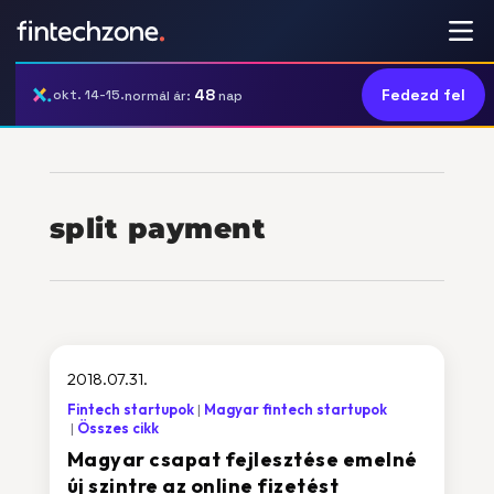
48
Fedezd fel
okt. 14-15.
normál ár:
nap
split payment
2018.07.31.
Fintech startupok
Magyar fintech startupok
Összes cikk
Magyar csapat fejlesztése emelné
új szintre az online fizetést