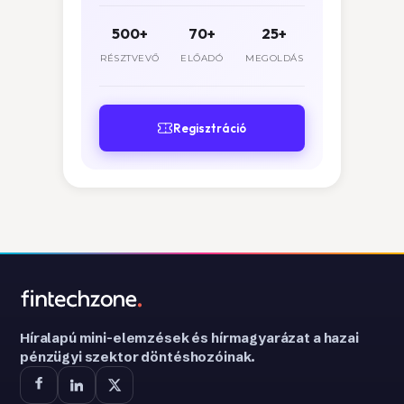
500+
70+
25+
RÉSZTVEVŐ
ELŐADÓ
MEGOLDÁS
Regisztráció
Híralapú mini-elemzések és hírmagyarázat a hazai
pénzügyi szektor döntéshozóinak.