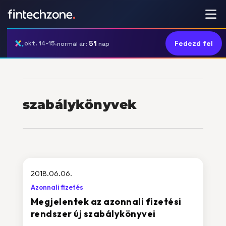
51
Fedezd fel
okt. 14-15.
normál ár:
nap
szabálykönyvek
2018.06.06.
Azonnali fizetés
Megjelentek az azonnali fizetési
rendszer új szabálykönyvei