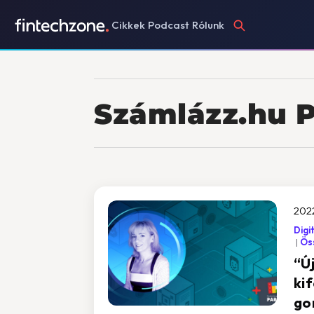
Cikkek
Podcast
Rólunk
Számlázz.hu 
2022
Digi
Öss
“Új
ki
go