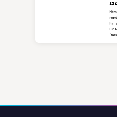
sz
Néme
rend
Fint
FinT
“mez