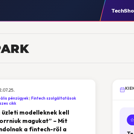
TechSh
PARK
KIE
.07.25.
tális pénzügyek
Fintech szolgáltatások
zes cikk
 üzleti modelleknek kell
forrniuk magukat” – Mit
ndolnak a fintech-ről a
Te