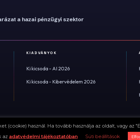
rázat a hazai pénzügyi szektor
KIADVÁNYOK
Ki kicsoda - AI 2026
Ki kicsoda - Kibervédelem 2026
t (cookie) használ. Ha tovább használja az oldalt, vagy az "E
Impress
k az
adatvédelmi tájékoztatóban
Süti beállítások
Elf