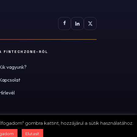
A FINTECHZONE-RÓL
Kik vagyunk?
Kapcsolat
Hírlevél
lfogadom" gombra kattint, hozzájárul a sütik használatához.
zum
·
Adatvédelmi tájékoztató (PDF)
·
Süti-beállítások
ogadom
Elutasít