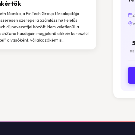
akértők
th Monika, a FinTech Group társalapítója
2
szeresen szerepel a Számlázz.hu Felelős
V
ech díj nevezettjei között. Nem véletlenül: a
echZone hasábjain megjelenő cikkein keresztül
ei” olvasóként, vállalkozóként is...
RÉ