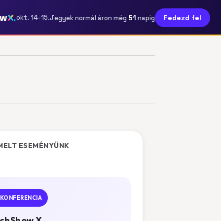
ow
51
okt. 14-15.
Fedezd fel
Jegyek normál áron még
napig
MELT ESEMÉNYÜNK
KONFERENCIA
chShow X.