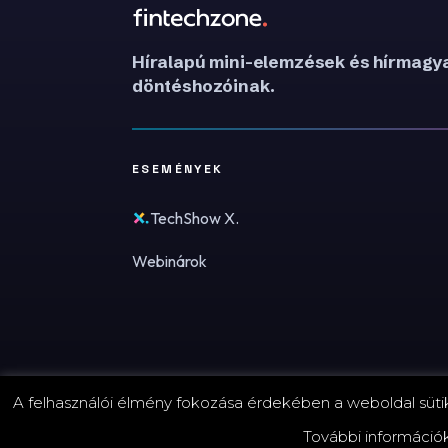
Híralapú mini-elemzések és hírmagya
döntéshozóinak.
ESEMÉNYEK
TechShow X.
Webinárok
A felhasználói élmény fokozása érdekében a weboldal sütike
© 2026 FinTechZone.hu - A FinTech Group Kft.
További információ