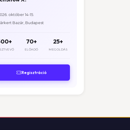
026. október 14-15.
árkert Bazár, Budapest
500+
70+
25+
SZTVEVŐ
ELŐADÓ
MEGOLDÁS
Regisztráció