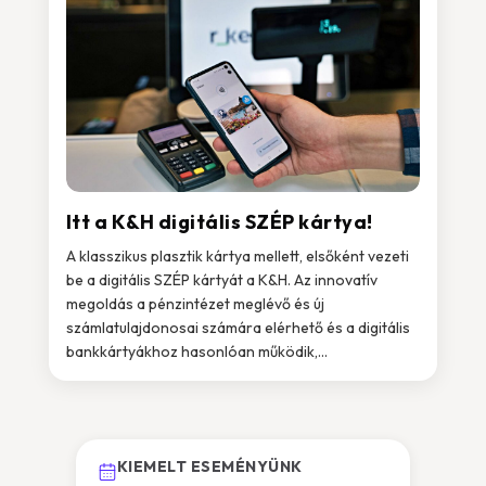
Itt a K&H digitális SZÉP kártya!
A klasszikus plasztik kártya mellett, elsőként vezeti
be a digitális SZÉP kártyát a K&H. Az innovatív
megoldás a pénzintézet meglévő és új
számlatulajdonosai számára elérhető és a digitális
bankkártyákhoz hasonlóan működik,...
KIEMELT ESEMÉNYÜNK