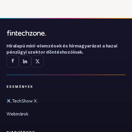
Híralapú mini-elemzések és hírmagyarázat a hazai
pénzügyi szektor döntéshozóinak.
ESEMÉNYEK
TechShow X.
Webinárok