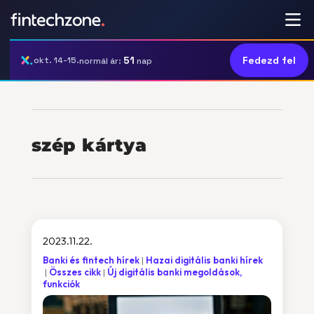
51
Fedezd fel
okt. 14-15.
normál ár:
nap
szép kártya
2023.11.22.
Banki és fintech hírek
Hazai digitális banki hírek
Összes cikk
Új digitális banki megoldások,
funkciók