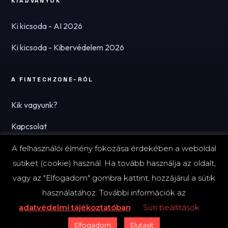
KIADVÁNYOK
Ki kicsoda - AI 2026
Ki kicsoda - Kibervédelem 2026
A FINTECHZONE-RÓL
Kik vagyunk?
Kapcsolat
Hírlevél
A felhasználói élmény fokozása érdekében a weboldal
sütiket (cookie) használ. Ha tovább használja az oldalt,
vagy az "Elfogadom" gombra kattint, hozzájárul a sütik
használatához. További információk az
© 2026 FinTechZone.hu - A FinTech Group Kft.
adatvédelmi tájékoztatóban
Süti beállítások
Impresszum
Adatvédelmi tájékoztató (PDF)
Süti-beállítások
Elfogadom
Elutasít