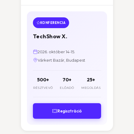
KONFERENCIA
TechShow X.
2026. október 14-15.
Várkert Bazár, Budapest
500+
70+
25+
RÉSZTVEVŐ
ELŐADÓ
MEGOLDÁS
Regisztráció