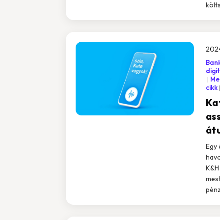
költ
2024
Bank
digi
Me
cikk
Kat
as
átu
Egy 
havo
K&H 
mest
pénz