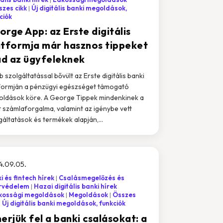
zes cikk
Új digitális banki megoldások,
ciók
rge App: az Erste digitális
atformja már hasznos tippeket
 ad az ügyfeleknek
b szolgáltatással bővült az Erste digitális banki
formján a pénzügyi egészséget támogató
ldások köre. A George Tippek mindenkinek a
t számlaforgalma, valamint az igénybe vett
gáltatások és termékek alapján,...
4.09.05.
i és fintech hírek
Csalásmegelőzés és
rvédelem
Hazai digitális banki hírek
kossági megoldások
Megoldások
Összes
Új digitális banki megoldások, funkciók
erjük fel a banki csalásokat: a