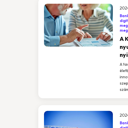
2024
Bank
digi
meg
mego
A K
ny
ny
A ta
életb
innov
szep
szám
2024
Bank
digi