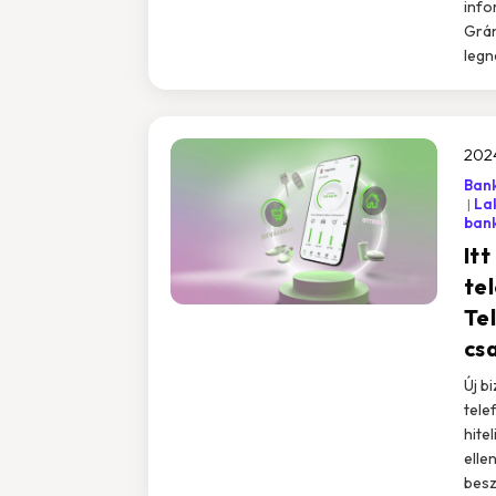
info
Grán
legn
202
Bank
La
bank
It
te
Te
cs
Új b
tele
hite
elle
besz