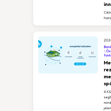
in
Cikk
haza
2024
Ban
Öss
funk
Me
rez
me
sp
A K&
segí
mind
jele