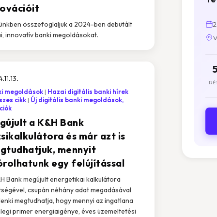
novációit
ünkben összefoglaljuk a 2024-ben debütált
2
i, innovatív banki megoldásokat.
V
.11.13.
RÉ
ki megoldások
Hazai digitális banki hírek
zes cikk
Új digitális banki megoldások,
ciók
gújult a K&H Bank
sikalkulátora és már azt is
gtudhatjuk, mennyit
órolhatunk egy felújítással
H Bank megújult energetikai kalkulátora
tségével, csupán néhány adat megadásával
enki megtudhatja, hogy mennyi az ingatlana
nlegi primer energiaigénye, éves üzemeltetési