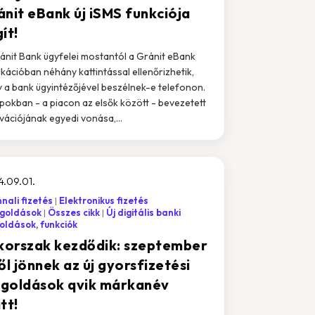
ánit eBank új iSMS funkciója
ít!
ánit Bank ügyfelei mostantól a Gránit eBank
ikációban néhány kattintással ellenőrizhetik,
 a bank ügyintézőjével beszélnek-e telefonon.
pokban - a piacon az elsők között - bevezetett
vációjának egyedi vonása,...
.09.01.
nali fizetés
Elektronikus fizetés
goldások
Összes cikk
Új digitális banki
ldások, funkciók
 korszak kezdődik: szeptember
ől jönnek az új gyorsfizetési
goldások qvik márkanév
tt!