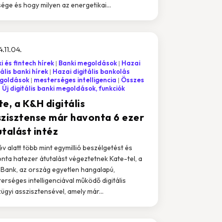
sége és hogy milyen az energetikai...
.11.04.
i és fintech hírek
Banki megoldások
Hazai
tális banki hírek
Hazai digitális bankolás
goldások
mesterséges intelligencia
Összes
Új digitális banki megoldások, funkciók
e, a K&H digitális
szisztense már havonta 6 ezer
talást intéz
év alatt több mint egymillió beszélgetést és
nta hatezer átutalást végeztetnek Kate-tel, a
Bank, az ország egyetlen hangalapú,
erséges intelligenciával működő digitális
ügyi asszisztensével, amely már...