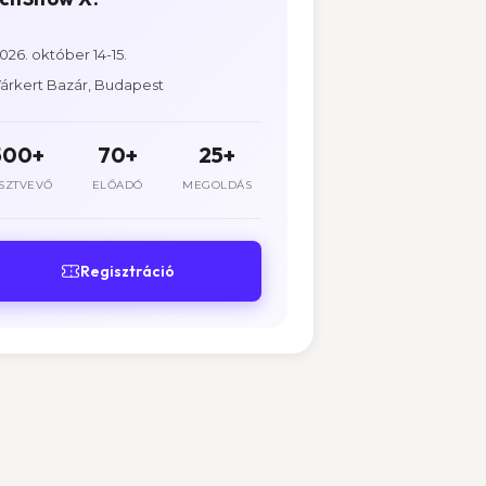
026. október 14-15.
árkert Bazár, Budapest
500+
70+
25+
SZTVEVŐ
ELŐADÓ
MEGOLDÁS
Regisztráció