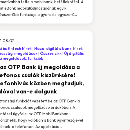
rmatívabbá tette a mobilbanki betétlekötést. A
it eBank mobilalkalmazásának egyik
épszerűbb funkciója a gyors és egyszerű...
4.08.02.
i és fintech hírek
Hazai digitális banki hírek
kossági megoldások
Összes cikk
Új digitális
i megoldások, funkciók
t az OTP Bank új megoldása a
lefonos csalók kiszűrésére!
lefonhívás közben megtudjuk,
alóval van-e dolgunk
iztonsági funkciót vezetett be az OTP Bank a
fonos csalások megelőzése érdekében. A
lintézet ügyfelei az OTP MobilBankban
nőrizhetik, hogy valóban a bank ügyintézőjével
élnek-e telefonon. Az applikáció...