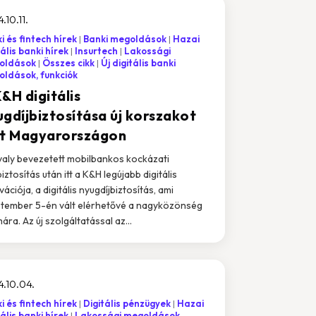
.10.11.
i és fintech hírek
Banki megoldások
Hazai
tális banki hírek
Insurtech
Lakossági
oldások
Összes cikk
Új digitális banki
ldások, funkciók
&H digitális
ugdíjbiztosítása új korszakot
it Magyarországon
valy bevezetett mobilbankos kockázati
iztosítás után itt a K&H legújabb digitális
ációja, a digitális nyugdíjbiztosítás, ami
tember 5-én vált elérhetővé a nagyközönség
ára. Az új szolgáltatással az...
.10.04.
i és fintech hírek
Digitális pénzügyek
Hazai
tális banki hírek
Lakossági megoldások