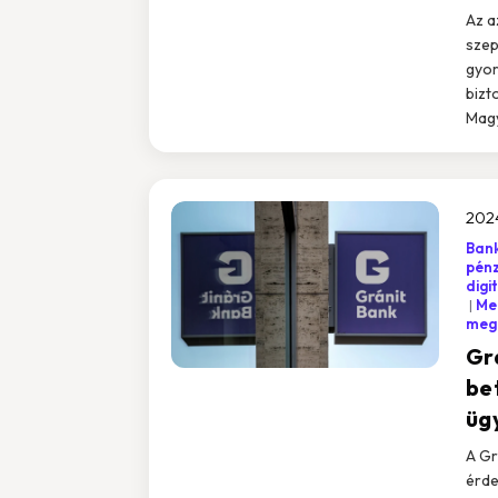
Az a
szep
gyor
bizt
Magy
202
Bank
pén
digi
Me
mego
Gr
be
üg
A Gr
érde