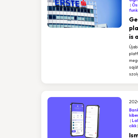
Öss
funk
Geo
pl
is
Újab
plat
mego
sajá
szol
202
Bank
kibe
La
cikk
Ism