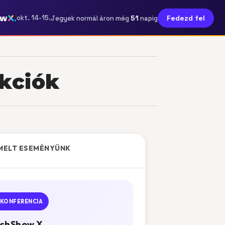
ow
51
okt. 14-15.
Fedezd fel
Jegyek normál áron még
napig
nkciók
MELT ESEMÉNYÜNK
KONFERENCIA
chShow X.