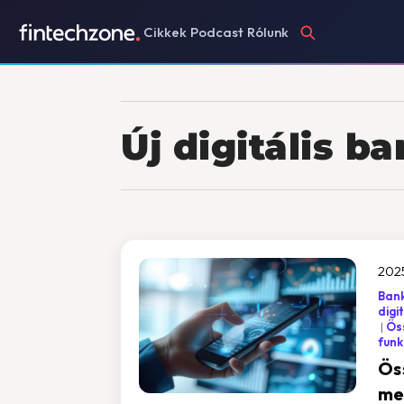
Cikkek
Podcast
Rólunk
Új digitális 
2025
Bank
digi
Öss
funk
Ös
me