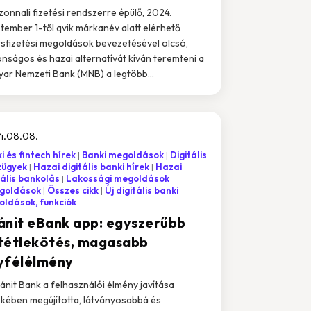
zonnali fizetési rendszerre épülő, 2024.
tember 1-től qvik márkanév alatt elérhető
sfizetési megoldások bevezetésével olcsó,
onságos és hazai alternatívát kíván teremteni a
ar Nemzeti Bank (MNB) a legtöbb...
4.08.08.
i és fintech hírek
Banki megoldások
Digitális
zügyek
Hazai digitális banki hírek
Hazai
tális bankolás
Lakossági megoldások
goldások
Összes cikk
Új digitális banki
ldások, funkciók
ánit eBank app: egyszerűbb
tétlekötés, magasabb
yfélélmény
ánit Bank a felhasználói élmény javítása
kében megújította, látványosabbá és