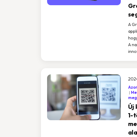
Gr
seg
A Gr
appl
hogy
A na
inno
2024
Azon
Me
mego
Új
1-t
me
ala