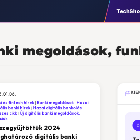
TechSh
banki megoldások, fu
KIE
.01.06.
i és fintech hírek
Banki megoldások
Hazai
tális banki hírek
Hazai digitális bankolás
zes cikk
Új digitális banki megoldások,
ciók
szegyűjtöttük 2024
ghatározó digitális banki
Te