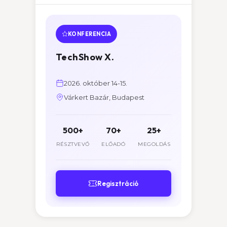
KONFERENCIA
TechShow X.
2026. október 14-15.
Várkert Bazár, Budapest
500+
70+
25+
RÉSZTVEVŐ
ELŐADÓ
MEGOLDÁS
Regisztráció