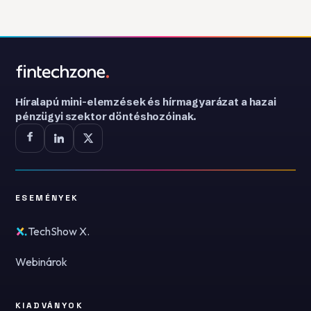
Híralapú mini-elemzések és hírmagyarázat a hazai
pénzügyi szektor döntéshozóinak.
ESEMÉNYEK
TechShow X.
Webinárok
KIADVÁNYOK