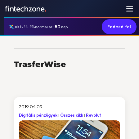
50
Fedezd fel
okt. 14-15.
normál ár:
nap
TrasferWise
2019.04.09.
Digitális pénzügyek
Összes cikk
Revolut