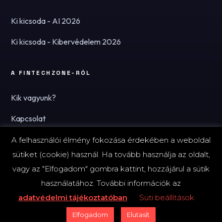
Ki kicsoda - AI 2026
Ki kicsoda - Kibervédelem 2026
A FINTECHZONE-RÓL
Kik vagyunk?
Kapcsolat
Hírlevél
A felhasználói élmény fokozása érdekében a weboldal
sütiket (cookie) használ. Ha tovább használja az oldalt,
vagy az "Elfogadom" gombra kattint, hozzájárul a sütik
használatához. További információk az
© 2026 FinTechZone.hu - A FinTech Group Kft.
adatvédelmi tájékoztatóban
Süti beállítások
Impresszum
Adatvédelmi tájékoztató (PDF)
Süti-beállítások
Elfogadom
Elutasít