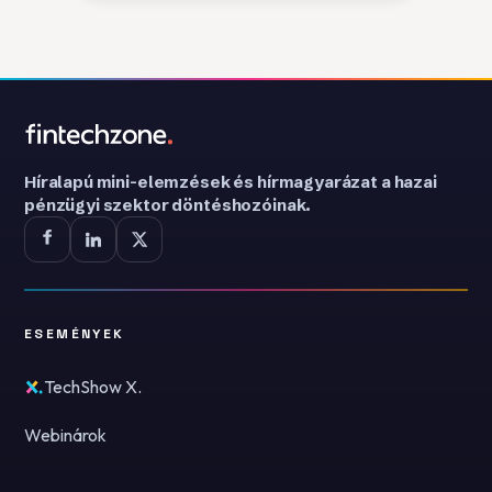
Híralapú mini-elemzések és hírmagyarázat a hazai
pénzügyi szektor döntéshozóinak.
ESEMÉNYEK
TechShow X.
Webinárok