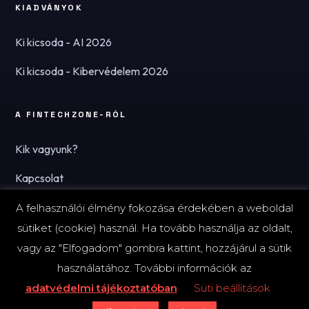
KIADVÁNYOK
Ki kicsoda - AI 2026
Ki kicsoda - Kibervédelem 2026
A FINTECHZONE-RÓL
Kik vagyunk?
Kapcsolat
Hírlevél
A felhasználói élmény fokozása érdekében a weboldal
sütiket (cookie) használ. Ha tovább használja az oldalt,
vagy az "Elfogadom" gombra kattint, hozzájárul a sütik
használatához. További információk az
© 2026 FinTechZone.hu - A FinTech Group Kft.
adatvédelmi tájékoztatóban
Süti beállítások
Impresszum
Adatvédelmi tájékoztató (PDF)
Süti-beállítások