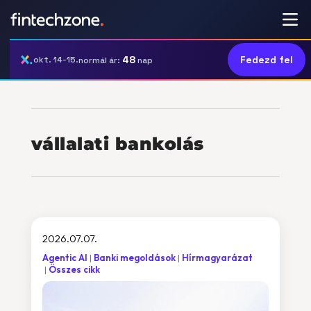
48
Fedezd fel
okt. 14-15.
normál ár:
nap
vállalati bankolás
2026.07.07.
Agentic AI
Banki megoldások
Hírmagyarázat
Összes cikk