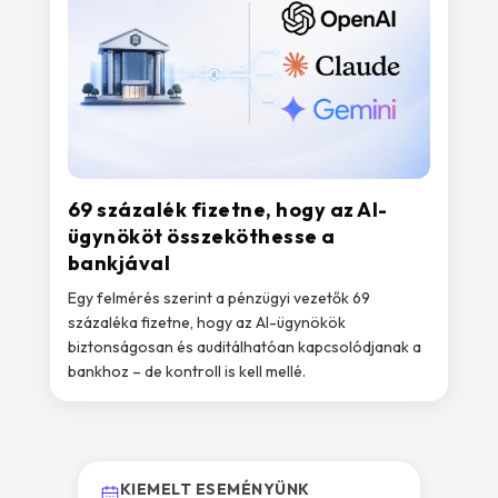
69 százalék fizetne, hogy az AI-
ügynököt összeköthesse a
bankjával
Egy felmérés szerint a pénzügyi vezetők 69
százaléka fizetne, hogy az AI-ügynökök
biztonságosan és auditálhatóan kapcsolódjanak a
bankhoz – de kontroll is kell mellé.
KIEMELT ESEMÉNYÜNK