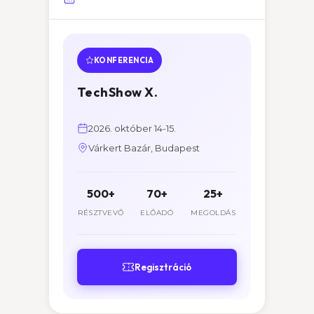
KONFERENCIA
TechShow X.
2026. október 14-15.
Várkert Bazár, Budapest
500+
70+
25+
RÉSZTVEVŐ
ELŐADÓ
MEGOLDÁS
Regisztráció