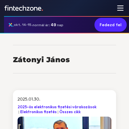
49
Fedezd fel
okt. 14-15.
normál ár:
nap
Zátonyi János
2025.01.30.
2025-ös elektronikus fizetési várakozások
Elektronikus fizetés
Összes cikk