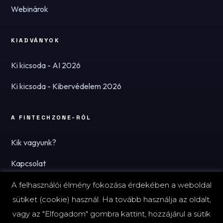
Webinárok
KIADVÁNYOK
Ki kicsoda - AI 2026
Ki kicsoda - Kibervédelem 2026
A FINTECHZONE-RÓL
Kik vagyunk?
Kapcsolat
Hírlevél
A felhasználói élmény fokozása érdekében a weboldal
sütiket (cookie) használ. Ha tovább használja az oldalt,
vagy az "Elfogadom" gombra kattint, hozzájárul a sütik