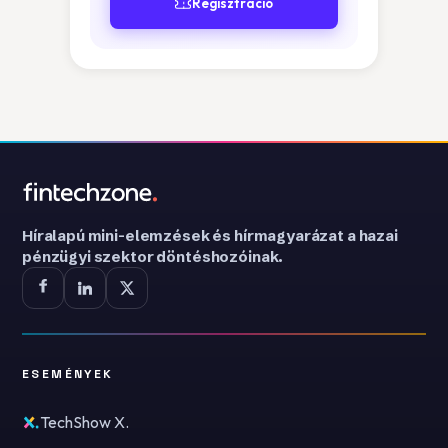
Regisztráció
Híralapú mini-elemzések és hírmagyarázat a hazai
pénzügyi szektor döntéshozóinak.
ESEMÉNYEK
TechShow X.