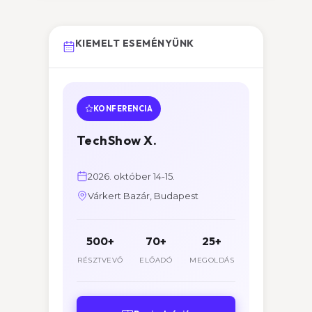
KIEMELT ESEMÉNYÜNK
KONFERENCIA
TechShow X.
2026. október 14-15.
Várkert Bazár, Budapest
500+
70+
25+
RÉSZTVEVŐ
ELŐADÓ
MEGOLDÁS