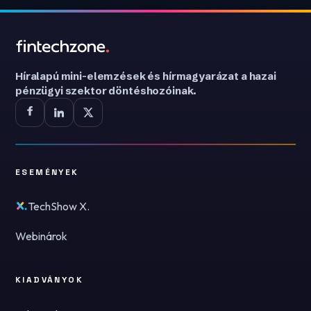
Híralapú mini-elemzések és hírmagyarázat a hazai
pénzügyi szektor döntéshozóinak.
ESEMÉNYEK
TechShow X.
Webinárok
KIADVÁNYOK