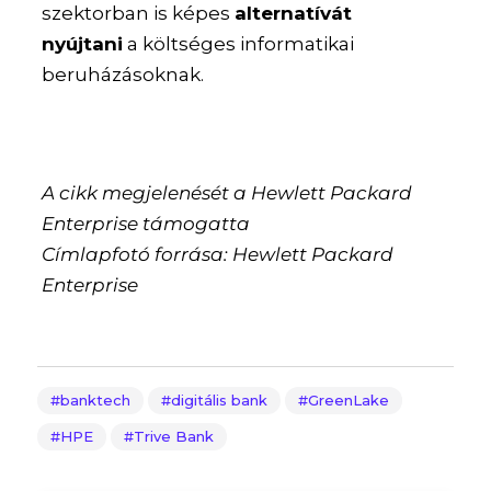
szektorban is képes
alternatívát
nyújtani
a költséges informatikai
beruházásoknak.
A cikk megjelenését a Hewlett Packard
Enterprise támogatta
Címlapfotó forrása: Hewlett Packard
Enterprise
banktech
digitális bank
GreenLake
HPE
Trive Bank