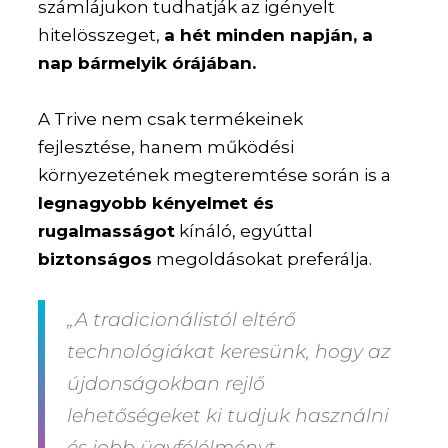
számlájukon tudhatják az igényelt
hitelösszeget,
a hét minden napján, a
nap bármelyik órájában.
A Trive nem csak termékeinek
fejlesztése, hanem működési
környezetének megteremtése során is a
legnagyobb kényelmet és
rugalmasságot
kínáló, egyúttal
biztonságos
megoldásokat preferálja.
„A tradicionálistól eltérő
technológiákat keresünk, hogy az
újdonságokban rejlő
lehetőségeket ki tudjuk használni
és jobb ügyfélélményt