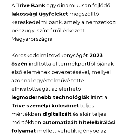
A
Trive Bank
egy dinamikusan fejlődő,
lakossági ügyfeleket
megszólító
kereskedelmi bank, amely a nemzetközi
pénzügyi színtérről érkezett
Magyarországra.
Kereskedelmi tevékenységét
2023
őszén
indította el termékportfóliójának
első elemének bevezetésével, mellyel
azonnal egyértelművé tette
elhivatottságát az elérhető
legmodernebb technológiák
iránt: a
Trive személyi kölcsönét
teljes
mértékben
digitalizált
és akár teljes
mértékben
automatizált hitelelbírálási
folyamat
mellett vehetik igénybe az