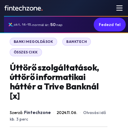
50
Fedezd fel
okt. 14-15.
normál ár:
nap
|
|
BANKI MEGOLDÁSOK
BANKTECH
ÖSSZES CIKK
Úttörő szolgáltatások,
úttörő informatikai
háttér a Trive Banknál
[x]
Fintechzone
Szerző:
·
2024.11.06.
·
Olvasási idő
kb. 3 perc