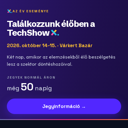
AZ ÉV ESEMÉNYE
Találkozzunk élőben a
TechShow
2026. október 14-15. · Várkert Bazár
Két nap, amikor az elemzésekből élő beszélgetés
lesz a szektor döntéshozóival.
JEGYEK NORMÁL ÁRON
50
még
napig
Jegyinformáció →