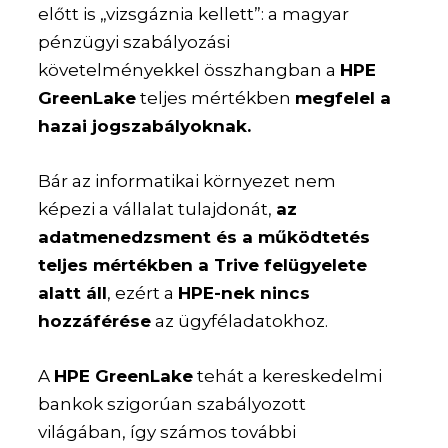
előtt is „vizsgáznia kellett”: a magyar
pénzügyi szabályozási
követelményekkel összhangban a
HPE
GreenLake
teljes mértékben
megfelel a
hazai jogszabályoknak.
Bár az informatikai környezet nem
képezi a vállalat tulajdonát,
az
adatmenedzsment és a működtetés
teljes mértékben a Trive felügyelete
alatt áll
, ezért a
HPE-nek nincs
hozzáférése
az ügyféladatokhoz.
A
HPE GreenLake
tehát a kereskedelmi
bankok szigorúan szabályozott
világában, így számos további