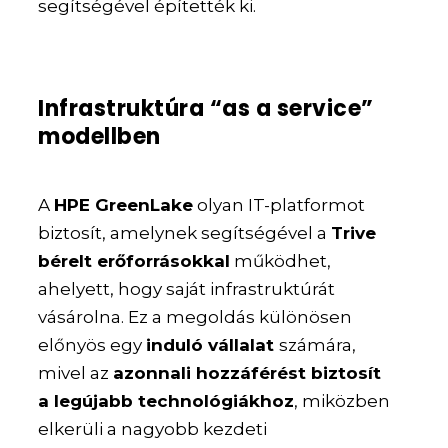
segítségével építették ki.
Infrastruktúra “as a service”
modellben
A
HPE GreenLake
olyan IT-platformot
biztosít, amelynek segítségével a
Trive
bérelt erőforrásokkal
működhet,
ahelyett, hogy saját infrastruktúrát
vásárolna. Ez a megoldás különösen
előnyös egy
induló vállalat
számára,
mivel az
azonnali hozzáférést biztosít
a legújabb technológiákhoz
, miközben
elkerüli a nagyobb kezdeti