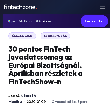
47
Fedezd fel
okt. 14-15.
normál ár:
nap
|
ÖSSZES CIKK
SZABÁLYOZÁS
30 pontos FinTech
javaslatcsomag az
Európai Bizottságnál.
Áprilisban részletek a
FinTechShow-n
Németh
Szerző:
Monika
·
2020.01.09.
·
Olvasási idő kb. 5 perc