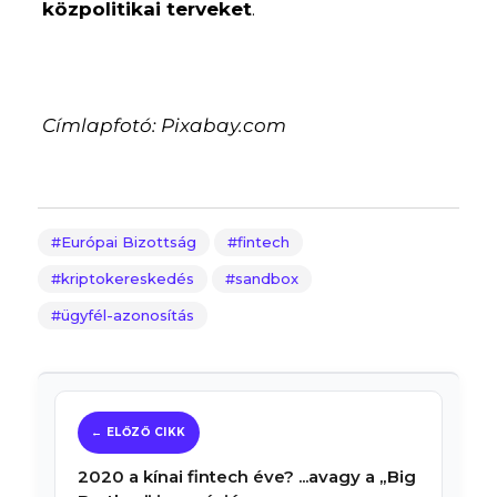
közpolitikai terveket
.
Címlapfotó: Pixabay.com
Európai Bizottság
fintech
kriptokereskedés
sandbox
ügyfél-azonosítás
2020 a kínai fintech éve? ...avagy a „Big