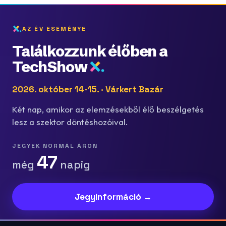
AZ ÉV ESEMÉNYE
Találkozzunk élőben a
TechShow
2026. október 14-15. · Várkert Bazár
Két nap, amikor az elemzésekből élő beszélgetés
lesz a szektor döntéshozóival.
JEGYEK NORMÁL ÁRON
47
még
napig
Jegyinformáció →