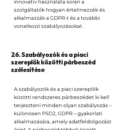
innovatív használata során a
szolgáltatók hogyan értelmezzék és
alkalmazzák a GDPR-t és a további
vonatkozó szabályozásokat.
26. Szabályozók és a piaci
szereplők közötti párbeszéd
szélesítése
A szabályozók és a piaci szereplők
közötti rendszeres párbeszédet ki kell
terjeszteni minden olyan szabályozás –
különösen PSD2, GDPR – gyakorlati
alkalmazására, amely adatfeldolgozást
érint. A párbeszéd többek között