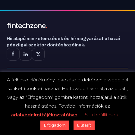
Híralapú mini-elemzések és hírmagyarázat a hazai
pénzügyi szektor döntéshozóinak.
A felhasználói élmény fokozása érdekében a weboldal
ESEMÉNYEK
sütiket (cookie) használ. Ha tovább használja az oldalt,
TechShow X.
vagy az "Elfogadom" gombra kattint, hozzájárul a sütik
használatához. További információk az
Webinárok
adatvédelmi tájékoztatóban
Süti beállítások
Elfogadom
Elutasít
KIADVÁNYOK