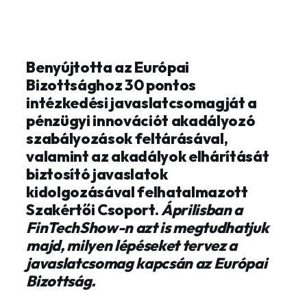
Benyújtotta az Európai
Bizottsághoz 30 pontos
intézkedési javaslatcsomagját a
pénzügyi innovációt akadályozó
szabályozások feltárásával,
valamint az akadályok elhárítását
biztosító javaslatok
kidolgozásával felhatalmazott
Szakértői Csoport.
Áprilisban a
FinTechShow-n azt is megtudhatjuk
majd, milyen lépéseket tervez a
javaslatcsomag kapcsán az Európai
Bizottság.