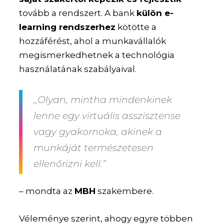
tovább a rendszert. A bank
külön e-
learning rendszerhez
kötötte a
hozzáférést, ahol a munkavállalók
megismerkedhetnek a technológia
használatának szabályaival.
,,Olyan, mintha mindenkinek
lenne egy virtuális asszisztense
vagy gyakornoka, akinek a
munkáját természetesen
ellenőrizni kell.”
– mondta az
MBH
szakembere.
Véleménye szerint, ahogy egyre többen