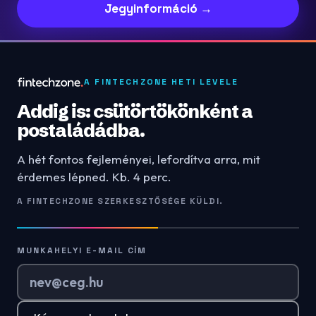
Jegyinformáció →
A FINTECHZONE HETI LEVELE
Addig is: csütörtökönként a
postaládádba.
A hét fontos fejleményei, lefordítva arra, mit
érdemes lépned. Kb. 4 perc.
A FINTECHZONE SZERKESZTŐSÉGE KÜLDI.
MUNKAHELYI E-MAIL CÍM