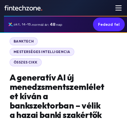
48
Fedezd fel
okt. 14-15.
normál ár:
nap
|
BANKTECH
|
MESTERSÉGES INTELLIGENCIA
ÖSSZES CIKK
A generatív AI új
menedzsmentszemlélet
et kíván a
bankszektorban – vélik
a hazai banki szakértők