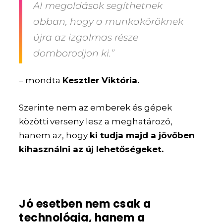
AI megoldások segíthetnek
abban, hogy a munkaköröknek
újra az izgalmas része
domborodjon ki.”
– mondta
Kesztler Viktória.
Szerinte nem az emberek és gépek
közötti verseny lesz a meghatározó,
hanem az, hogy
ki tudja majd a jövőben
kihasználni az új lehetőségeket.
Jó esetben nem csak a
technológia, hanem a