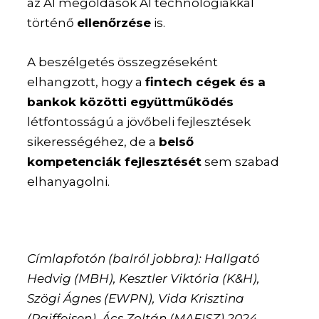
az AI megoldások AI technológiákkal
történő
ellenőrzése
is.
A beszélgetés összegzéseként
elhangzott, hogy a
fintech cégek és a
bankok közötti együttműködés
létfontosságú a jövőbeli fejlesztések
sikerességéhez, de a
belső
kompetenciák fejlesztését
sem szabad
elhanyagolni.
Címlapfotón (balról jobbra): Hallgató
Hedvig (MBH), Kesztler Viktória (K&H),
Szögi Ágnes (EWPN), Vida Krisztina
(Raiffeisen), Ács Zoltán (MAFISZ) 2024.