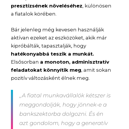
presztízsének növeléséhez
, különösen
a fiatalok körében.
Bár jelenleg még kevesen használják
aktívan ezeket az eszközöket, akik már
kipróbálták, tapasztalják, hogy
hatékonyabbá teszik a munkát.
Elsősorban
a monoton, adminisztratív
feladatokat könnyítik meg
, amit sokan
pozitív változásként élnek meg.
,,A fiatal munkavállalók kétszer is
meggondolják, hogy jönnek-e a
bankszektorba dolgozni. És én
azt gondolom, hogy a generatív