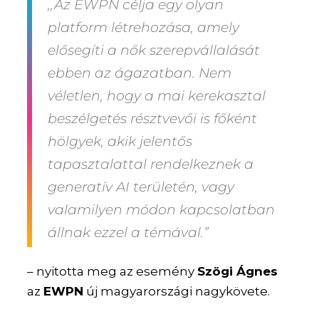
,,Az EWPN célja egy olyan
platform létrehozása, amely
elősegíti a nők szerepvállalását
ebben az ágazatban. Nem
véletlen, hogy a mai kerekasztal
beszélgetés résztvevői is főként
hölgyek, akik jelentős
tapasztalattal rendelkeznek a
generatív AI területén, vagy
valamilyen módon kapcsolatban
állnak ezzel a témával.”
– nyitotta meg az esemény
Szögi Ágnes
az
EWPN
új magyarországi nagykövete.