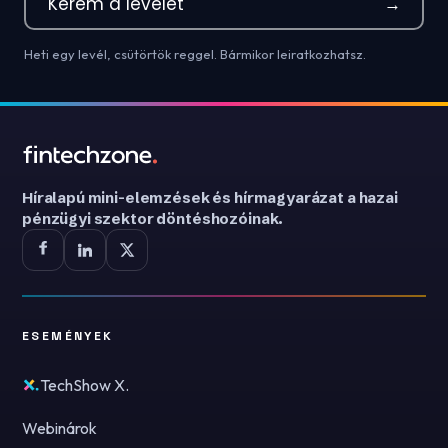
Kérem a levelet
→
Heti egy levél, csütörtök reggel. Bármikor leiratkozhatsz.
Híralapú mini-elemzések és hírmagyarázat a hazai
pénzügyi szektor döntéshozóinak.
ESEMÉNYEK
TechShow X.
Webinárok