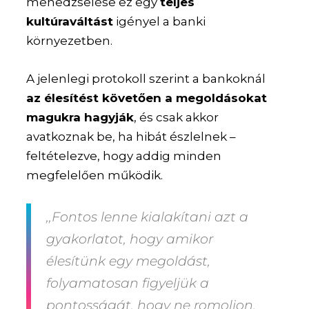
menedzselése ez egy
teljes
kultúraváltást
igényel a banki
környezetben.
A jelenlegi protokoll szerint a bankoknál
az élesítést követően a megoldásokat
magukra hagyják
, és csak akkor
avatkoznak be, ha hibát észlelnek –
feltételezve, hogy addig minden
megfelelően működik.
,,Fontos lenne kialakítani azt a
gyakorlatot, hogy amikor
élesítünk egy megoldást,
folyamatosan figyeljük a
pontosságát, hogy ne romoljon.