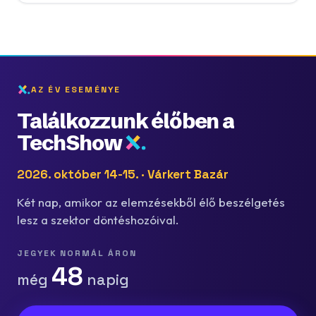
AZ ÉV ESEMÉNYE
Találkozzunk élőben a
TechShow
2026. október 14-15. · Várkert Bazár
Két nap, amikor az elemzésekből élő beszélgetés
lesz a szektor döntéshozóival.
JEGYEK NORMÁL ÁRON
48
még
napig