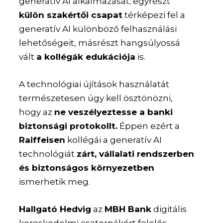
generatív AI alkalmazását; egyrészt
külön szakértői csapat
térképezi fel a
generatív AI különböző felhasználási
lehetőségeit, másrészt hangsúlyossá
vált
a kollégák edukációja
is.
A technológiai újítások használatát
természetesen úgy kell ösztönözni,
hogy az
ne veszélyeztesse a banki
biztonsági protokollt.
Éppen ezért a
Raiffeisen
kollégái a generatív AI
technológiát
zárt, vállalati rendszerben
és biztonságos környezetben
ismerhetik meg.
Hallgató Hedvig
az
MBH Bank
digitális