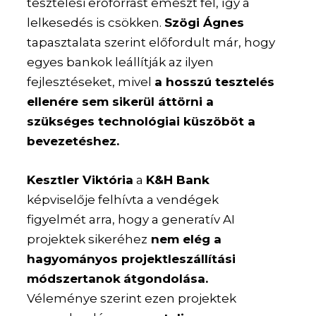
tesztelési erőforrást emészt fel, így a
lelkesedés is csökken.
Szögi Ágnes
tapasztalata szerint előfordult már, hogy
egyes bankok leállítják az ilyen
fejlesztéseket, mivel
a hosszú tesztelés
ellenére sem sikerül áttörni a
szükséges technológiai küszöböt a
bevezetéshez.
Kesztler Viktória
a
K&H Bank
képviselője felhívta a vendégek
figyelmét arra, hogy a generatív AI
projektek sikeréhez
nem elég a
hagyományos projektleszállítási
módszertanok
átgondolása.
Véleménye szerint ezen projektek