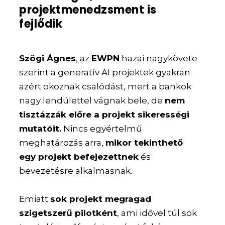
projektmenedzsment is
fejlődik
Szögi Ágnes
, az
EWPN
hazai nagykövete
szerint a generatív AI projektek gyakran
azért okoznak csalódást, mert a bankok
nagy lendülettel vágnak bele, de
nem
tisztázzák előre a projekt sikerességi
mutatóit.
Nincs egyértelmű
meghatározás arra,
mikor tekinthető
egy projekt befejezettnek
és
bevezetésre alkalmasnak.
Emiatt
sok projekt megragad
szigetszerű pilotként
, ami idővel túl sok