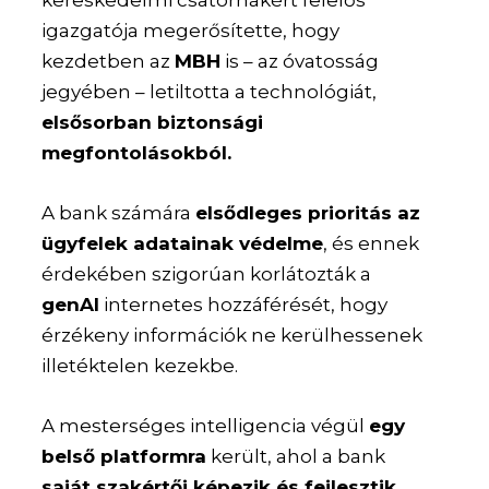
kereskedelmi csatornákért felelős
igazgatója megerősítette, hogy
kezdetben az
MBH
is – az óvatosság
jegyében – letiltotta a technológiát,
elsősorban biztonsági
megfontolásokból.
A bank számára
elsődleges prioritás az
ügyfelek adatainak védelme
, és ennek
érdekében szigorúan korlátozták a
genAI
internetes hozzáférését, hogy
érzékeny információk ne kerülhessenek
illetéktelen kezekbe.
A mesterséges intelligencia végül
egy
belső platformra
került, ahol a bank
saját szakértői képezik és fejlesztik