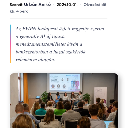
Urbán Anikó
Szerző:
·
2024.10.01.
·
Olvasási idő
kb. 4 perc
Az EWPN budapesti üzleti reggelije szerint
a generatív AI új típusú
menedzsmentszemléletet kíván a
bankszektorban a hazai szakértők
véleménye alapján.