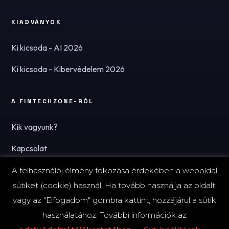
KIADVÁNYOK
Ki kicsoda - AI 2026
Ki kicsoda - Kibervédelem 2026
A FINTECHZONE-RÓL
Kik vagyunk?
Kapcsolat
Hírlevél
A felhasználói élmény fokozása érdekében a weboldal
sütiket (cookie) használ. Ha tovább használja az oldalt,
vagy az "Elfogadom" gombra kattint, hozzájárul a sütik
használatához. További információk az
© 2026 FinTechZone.hu - A FinTech Group Kft.