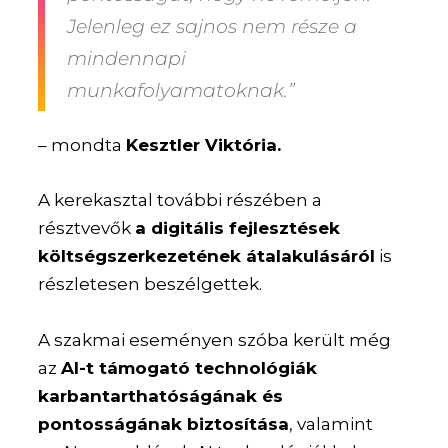
Jelenleg ez sajnos nem része a
mindennapi
munkafolyamatoknak.”
– mondta
Kesztler Viktória.
A kerekasztal további részében a
résztvevők
a digitális fejlesztések
költségszerkezetének átalakulásáról
is
részletesen beszélgettek.
A szakmai eseményen szóba került még
az
AI-t támogató technológiák
karbantarthatóságának és
pontosságának biztosítása
, valamint