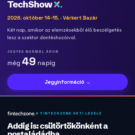
TechShow
2026. október 14-15. · Várkert Bazár
Két nap, amikor az elemzésekből élő beszélgetés
lesz a szektor döntéshozóival.
JEGYEK NORMÁL ÁRON
49
még
napig
Jegyinformáció →
A FINTECHZONE HETI LEVELE
Addig is: csütörtökönként a
postaládádba.