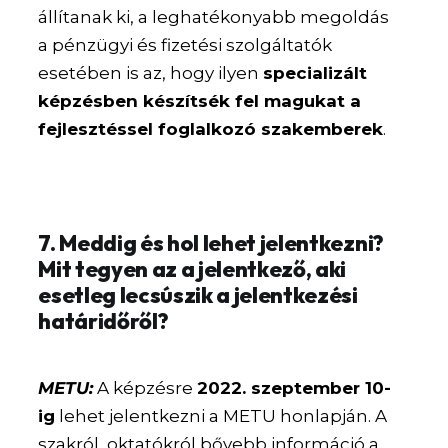
állítanak ki, a leghatékonyabb megoldás
a pénzügyi és fizetési szolgáltatók
esetében is az, hogy ilyen
specializált
képzésben készítsék fel magukat a
fejlesztéssel foglalkozó szakemberek
.
7. Meddig és hol lehet jelentkezni?
Mit tegyen az a jelentkező, aki
esetleg lecsúszik a jelentkezési
határidőről?
METU:
A képzésre
2022. szeptember 10-
ig
lehet jelentkezni a METU honlapján. A
szakról, oktatókról bővebb információ a