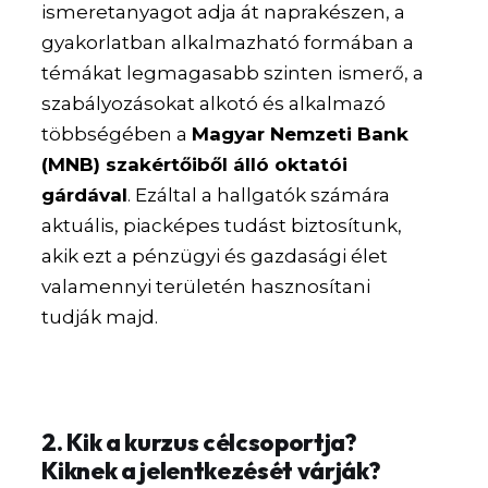
ismeretanyagot adja át naprakészen, a
gyakorlatban alkalmazható formában a
témákat legmagasabb szinten ismerő, a
szabályozásokat alkotó és alkalmazó
többségében a
Magyar Nemzeti Bank
(MNB) szakértőiből álló oktatói
gárdával
. Ezáltal a hallgatók számára
aktuális, piacképes tudást biztosítunk,
akik ezt a pénzügyi és gazdasági élet
valamennyi területén hasznosítani
tudják majd.
2. Kik a kurzus célcsoportja?
Kiknek a jelentkezését várják?