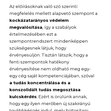
Az előírásoknak való szó szerinti
megfelelés mellett alapvető szempont a
kockázatarányos védelem
megvalósítása
, így a szabályok
értelmezésében ezt a
szempontrendszert mindenképpen
szükségesnek látjuk, hogy
érvényesüljön. Tisztán látszik, hogy a
fenti szempontok hatékony
érvényesítése nem oldható meg egy-
egy cég saját kompetenciájában, szóval
a tudás koncentrálása és a
konszolidált tudás megosztása
kulcskérdés
. Ezért is örülünk annak,
hogy egy ilyen merőben új szakirányú
továbbképzés indul, mely biztosítani