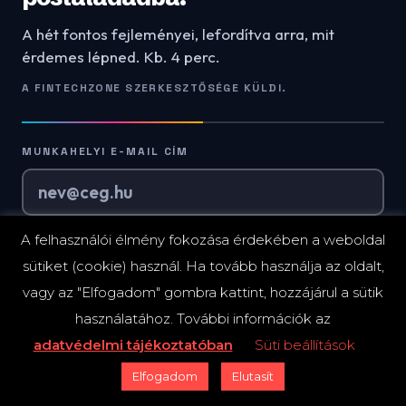
A hét fontos fejleményei, lefordítva arra, mit
érdemes lépned. Kb. 4 perc.
A FINTECHZONE SZERKESZTŐSÉGE KÜLDI.
MUNKAHELYI E-MAIL CÍM
Kérem a levelet
→
A felhasználói élmény fokozása érdekében a weboldal
sütiket (cookie) használ. Ha tovább használja az oldalt,
Heti egy levél, csütörtök reggel. Bármikor leiratkozhatsz.
vagy az "Elfogadom" gombra kattint, hozzájárul a sütik
használatához. További információk az
adatvédelmi tájékoztatóban
Süti beállítások
Elfogadom
Elutasít