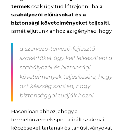
termék
csak úgy tud létrejönni, ha
a
szabályozói előírásokat és a
biztonsági követelményeket teljesíti
,
ismét eljutunk ahhoz az igényhez, hogy
a szervező-tervező-fejlesztő
szakértőket úgy kell felkészíteni a
szabályozói és biztonsági
követelmények teljesítésére, hogy
azt készség szinten, nagy
biztonsággal tudják hozni.
Hasonlóan ahhoz, ahogy a
termelőüzemek specializált szakmai
képzéseket tartanak és tanúsítványokat