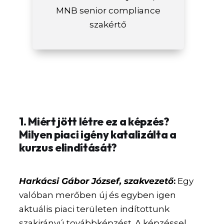
MNB senior compliance
szakértő
1. Miért jött létre ez a képzés?
Milyen piaci igény katalizálta a
kurzus elindítását?
Harkácsi Gábor József, szakvezető
:
Egy
valóban merőben új és egyben igen
aktuális piaci területen indítottunk
szakirányú továbbképzést. A képzéssel