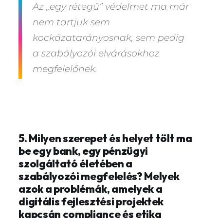
Az „egy rétegű” védelmet ma már
nem tartjuk sem
kockázatarányosnak, sem pedig
a szabályozói elvárásokhoz
megfelelőnek.
5. Milyen szerepet és helyet tölt ma
be egy bank, egy pénzügyi
szolgáltató életében a
szabályozói megfelelés? Melyek
azok a problémák, amelyek a
digitális fejlesztési projektek
kapcsán compliance és etika