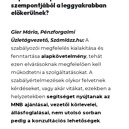
szempontjából a leggyakrabban
előkerülnek?
Gier Mária, Pénzforgalmi
Üzletágvezető, Számlázz.hu:
A
szabályozói megfelelés kialakítása és
fenntartása
alapkövetelmény
, tehát
ezen elvárásoknak megfelelően kell
működtetni a szolgáltatásokat. A
szabályértelmezések olykor felvetnek
kérdéseket, vagy akár vitákat, ezekben a
helyzetekben
segítséget nyújtanak az
MNB ajánlásai, vezetői körlevelei,
állásfoglalásai, nem utolsó sorban
pedig a konzultációs lehetőségek
.