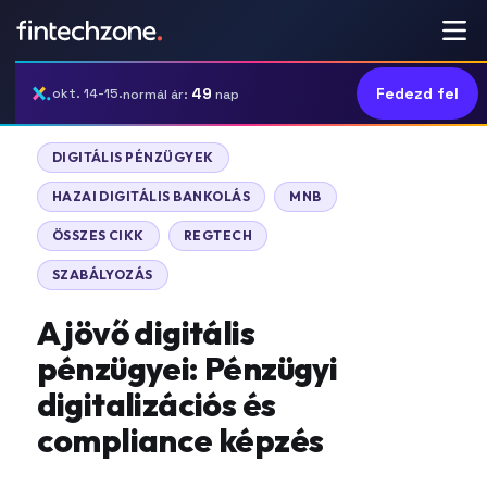
49
Fedezd fel
okt. 14-15.
normál ár:
nap
DIGITÁLIS PÉNZÜGYEK
HAZAI DIGITÁLIS BANKOLÁS
MNB
ÖSSZES CIKK
REGTECH
SZABÁLYOZÁS
A jövő digitális
pénzügyei: Pénzügyi
digitalizációs és
compliance képzés