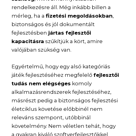
rendelkezésre áll. Még inkább billen a
mérleg, ha a
fizetési megoldásokban
,
biztonságos és jól dokumentált
fejlesztésben
jártas fejlesztői
kapacitásra
szűkítjük a kört, amire
valójában szükség van.
Egyértelmű, hogy egy alsó kategóriás
játék fejlesztéséhez megfelelő
fejlesztői
tudás nem elégséges
komoly
alkalmazásrendszerek fejlesztéséhez,
másrészt pedig a biztonságos fejlesztési
életciklus követése előbbinél nem
releváns szempont, utóbbinál
követelmény. Nem véletlen tehát, hogy
a gyakran kiváló szoftverfejlesztőkkel