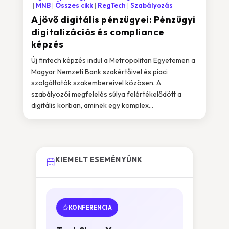
MNB
Összes cikk
RegTech
Szabályozás
A jövő digitális pénzügyei: Pénzügyi
digitalizációs és compliance
képzés
Új fintech képzés indul a Metropolitan Egyetemen a
Magyar Nemzeti Bank szakértőivel és piaci
szolgáltatók szakembereivel közösen. A
szabályozói megfelelés súlya felértékelődött a
digitális korban, aminek egy komplex...
KIEMELT ESEMÉNYÜNK
KONFERENCIA