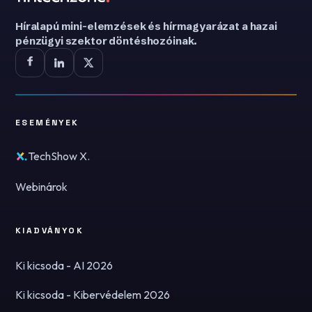
Híralapú mini-elemzések és hírmagyarázat a hazai
pénzügyi szektor döntéshozóinak.
ESEMÉNYEK
TechShow X.
Webinárok
KIADVÁNYOK
Ki kicsoda - AI 2026
Ki kicsoda - Kibervédelem 2026