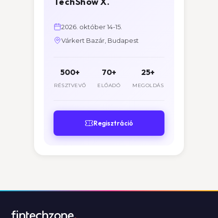
TechShow X.
2026. október 14-15.
Várkert Bazár, Budapest
500+
70+
25+
RÉSZTVEVŐ
ELŐADÓ
MEGOLDÁS
Regisztráció