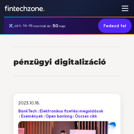
50
Fedezd fel
okt. 14-15.
normál ár:
nap
pénzügyi digitalizáció
2023.10.18.
BankTech
Elektronikus fizetési megoldások
Események
Open banking
Összes cikk