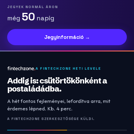
JEGYEK NORMÁL ÁRON
50
még
napig
Jegyinformáció →
A FINTECHZONE HETI LEVELE
Addig is: csütörtökönként a
postaládádba.
A hét fontos fejleményei, lefordítva arra, mit
érdemes lépned. Kb. 4 perc.
A FINTECHZONE SZERKESZTŐSÉGE KÜLDI.