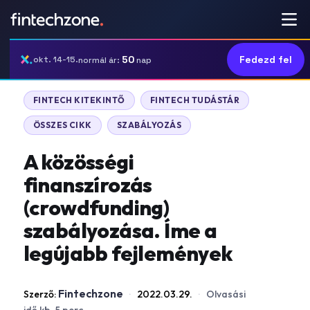
50
Fedezd fel
okt. 14-15.
normál ár:
nap
FINTECH KITEKINTŐ
FINTECH TUDÁSTÁR
ÖSSZES CIKK
SZABÁLYOZÁS
A közösségi
finanszírozás
(crowdfunding)
szabályozása. Íme a
legújabb fejlemények
Fintechzone
Szerző:
·
2022.03.29.
·
Olvasási