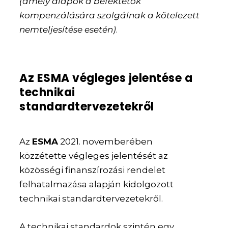
(amely alapok a befektetők
kompenzálására szolgálnak a kötelezett
nemteljesítése esetén)
.
Az ESMA végleges jelentése a
technikai
standardtervezetekről
Az
ESMA
2021. novemberében
közzétette végleges jelentését az
közösségi finanszírozási rendelet
felhatalmazása alapján kidolgozott
technikai standardtervezetekről.
A technikai standardok szintén egy