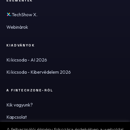
ESEMÉNYEK
TechShow X.
Webinárok
KIADVÁNYOK
Ki kicsoda - AI 2026
Ki kicsoda - Kibervédelem 2026
A FINTECHZONE-RÓL
Kik vagyunk?
Kapcsolat
Hírlevél
A felhasználói élmény fokozása érdekében a weboldal