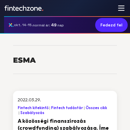
49
Fedezd fel
okt. 14-15.
normál ár:
nap
ESMA
2022.03.29.
Fintech kitekintő
Fintech tudástár
Összes cikk
Szabályozás
A közösségi finanszírozás
(crowdfunding) szabályozása. Íme