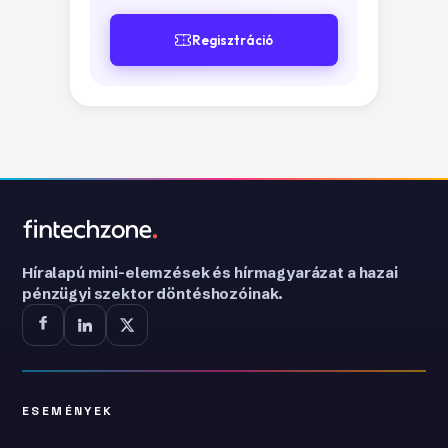
Regisztráció
Híralapú mini-elemzések és hírmagyarázat a hazai
pénzügyi szektor döntéshozóinak.
ESEMÉNYEK