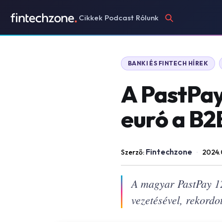
Cikkek
Podcast
Rólunk
BANKI ÉS FINTECH HÍREK
A PastPay 
euró a B2
Fintechzone
Szerző:
·
2024.
A magyar PastPay 12 
vezetésével, rekord