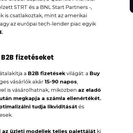
elzett STRT és a BNL Start Partners -,
 is csatlakoztak, mint az amerikai
agy az európai tech-lender piac egyik
.
 B2B fizetéseket
talakítja a
B2B fizetések
világát: a
Buy
ges vásárlók akár
15-90 napos
,
vel is vásárolhatnak, miközben
az eladó
 után megkapja a számla ellenértékét.
ptimalizálni tudja likviditását
és
esek.
l
az üzleti modellek teljes palettáját
ki