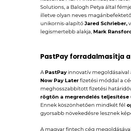
Solutions, a Balogh Petya által fémj
illetve olyan neves magánbefektetők
unikornis-alapító
Jared Schrieber,
v
legismertebb alakja,
Mark Ransford
PastPay forradalmasítja a
A
PastPay
innovatív megoldásaival á
Now Pay Later
fizetési móddal a cé
meghosszabbított fizetési határidő
rögtön a megrendelés teljesítése
Ennek köszönhetően mindkét fél
o
gyorsabb növekedésre lesznek kép
A magyar fintech cég megoldásáva