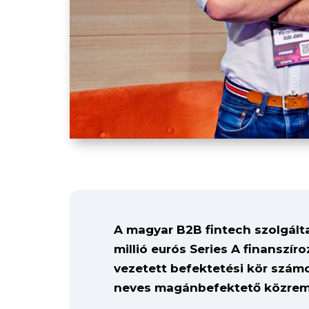
A magyar B2B fintech szolgált
millió eurós Series A finanszíro
vezetett befektetési kör szám
neves magánbefektető közremű