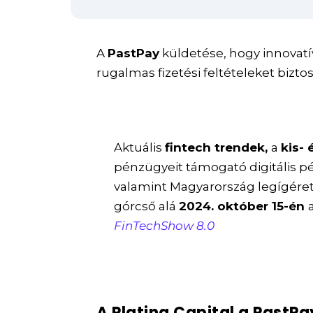
A
PastPay
küldetése, hogy innovat
rugalmas fizetési feltételeket biztos
Aktuális
fintech trendek,
a
kis-
pénzügyeit támogató digitális p
valamint Magyarország legígére
górcső alá
2024. október 15-én
FinTechShow 8.0
A Platina Capital a PastPay