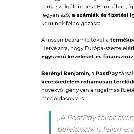
tudja szolgálni egész Európában, íg
legyen szó,
a számlák és fizetési 
kerülnek feldolgozásra.
A frissen beáramló tőkét a
termékpo
illetve arra, hogy Európa-szerte el
egyszerű kezelését és finanszíroz
Berényi Benjamin
, a
PastPay
társal
kereskedelem rohamosan terelődik
növekvő igény van a rugalmas fizeté
megoldásokra is.
,,A PastPay tőkebevoná
befektetők is felismer