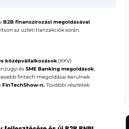
ív
B2B finanszírozási megoldásával
ítson az üzleti tranzakciók során.
 és középvállalkozások
(KKV)
énzügyi és
SME Banking megoldások
,
tesebb fintech megoldásai kerülnek
a
FinTechShow-n.
További részletek:
 fejlesztésére és új B2B BNPL