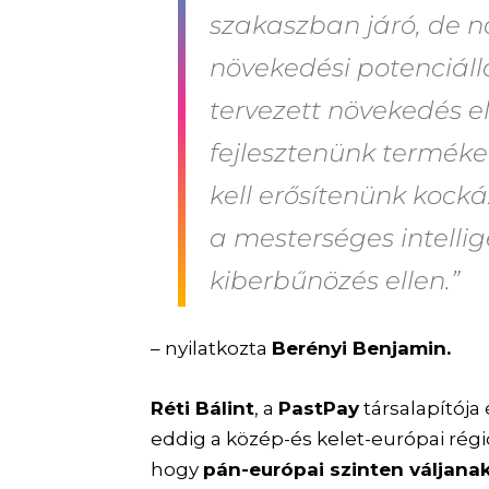
szakaszban járó, de 
növekedési potenciáll
tervezett növekedés e
fejlesztenünk terméke
kell erősítenünk kocká
a mesterséges intelli
kiberbűnözés ellen.”
– nyilatkozta
Berényi Benjamin.
Réti Bálint
, a
PastPay
társalapítója
eddig a közép-és kelet-európai régi
hogy
pán-európai szinten váljanak