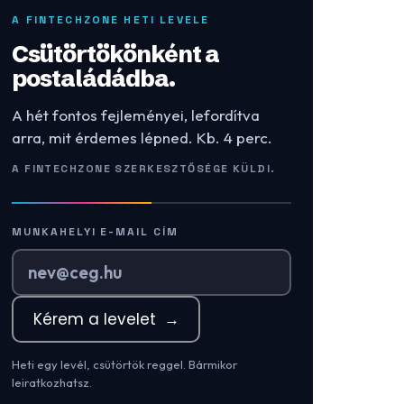
A FINTECHZONE HETI LEVELE
Csütörtökönként a
postaládádba.
A hét fontos fejleményei, lefordítva
arra, mit érdemes lépned. Kb. 4 perc.
A FINTECHZONE SZERKESZTŐSÉGE KÜLDI.
MUNKAHELYI E-MAIL CÍM
Kérem a levelet
→
Heti egy levél, csütörtök reggel. Bármikor
leiratkozhatsz.