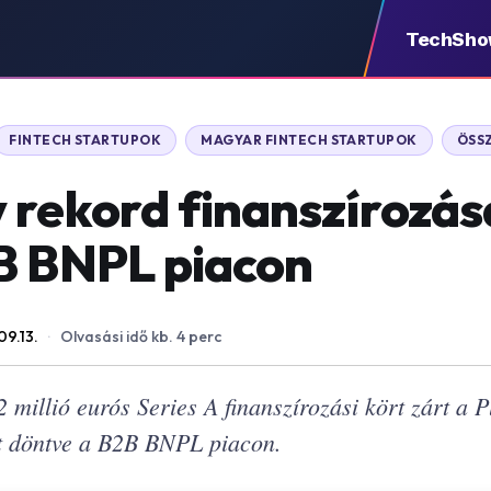
TechSh
FINTECH STARTUPOK
MAGYAR FINTECH STARTUPOK
ÖSSZ
rekord finanszírozása:
B BNPL piacon
09.13.
·
Olvasási idő kb. 4 perc
millió eurós Series A finanszírozási kört zárt a P
ot döntve a B2B BNPL piacon.