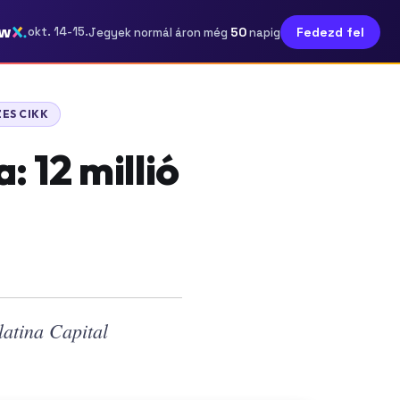
ow
50
okt. 14-15.
Fedezd fel
Jegyek normál áron még
napig
ES CIKK
 12 millió
latina Capital