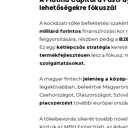
lehetőségekre fókuszál
A kockázati-tőke befektetési szakér
milliárd forintos
finanszírozási kör
felgyorsítására, részben pedig a
B2B
Ez egy
kétlépcsős stratégia
kereté
termékfejlesztésen
lesz a fókusz, 
szolgáltatásokat.
A magyar fintech
jelenleg a közép-
legaktívabban, beleértve Magyaror
Csehországot, Olaszországot, Szlov
piacszerzést
további európai orszá
A tőkebevonás sikerét tovább növe
köztük az MBH Fintechlab, az Advanc