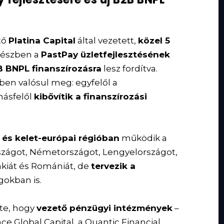
tő
Platina Capital
által vezetett,
közel 5
 részben a
PastPay üzletfejlesztésének
 BNPL finanszírozásra
lesz fordítva.
ben valósul meg: egyfelől a
másfelől
kibővítik a finanszírozási
 és kelet-európai régióban
működik a
szágot, Németországot, Lengyelországot,
ákiát és Romániát, de
tervezik a
gokban is.
lte, hogy
vezető pénzügyi intézmények
–
e Global Capital, a Quantic Financial