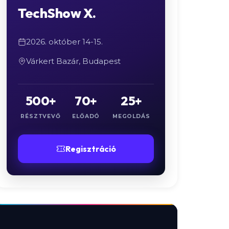
TechShow X.
2026. október 14-15.
Várkert Bazár, Budapest
500+
70+
25+
RÉSZTVEVŐ
ELŐADÓ
MEGOLDÁS
Regisztráció