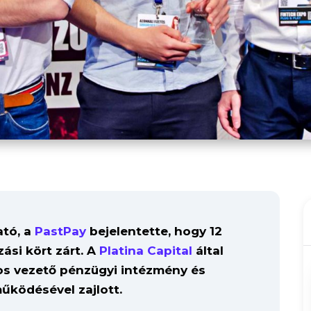
ató, a
PastPay
bejelentette, hogy 12
zási kört zárt. A
Platina Capital
által
os vezető pénzügyi intézmény és
ködésével zajlott.