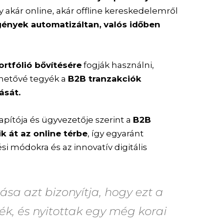
y akár online, akár offline kereskedelemről
igények automatizáltan, valós időben
rtfólió bővítésére
fogják használni,
érhetővé tegyék a
B2B tranzakciók
ását.
apítója és ügyvezetője szerint a
B2B
 át az online térbe
, így egyaránt
si módokra és az innovatív digitális
sa azt bizonyítja, hogy ezt a
ték, és nyitottak egy még korai