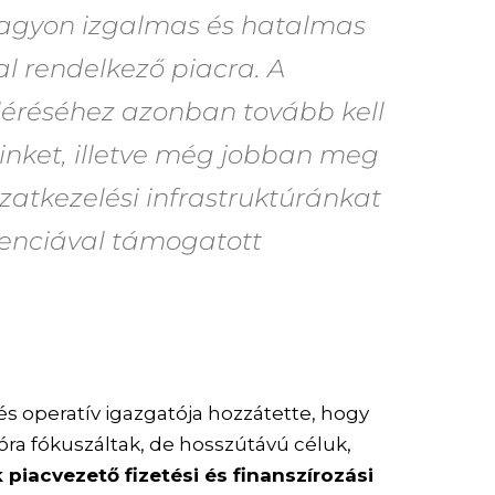
nagyon izgalmas és hatalmas
al rendelkező piacra. A
léréséhez azonban tovább kell
inket, illetve még jobban meg
zatkezelési infrastruktúránkat
genciával támogatott
 és operatív igazgatója hozzátette, hogy
óra fókuszáltak, de hosszútávú céluk,
 piacvezető fizetési és finanszírozási