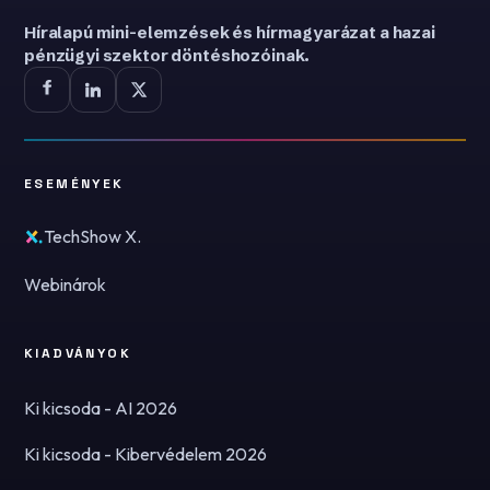
Híralapú mini-elemzések és hírmagyarázat a hazai
pénzügyi szektor döntéshozóinak.
ESEMÉNYEK
TechShow X.
Webinárok
KIADVÁNYOK
Ki kicsoda - AI 2026
Ki kicsoda - Kibervédelem 2026