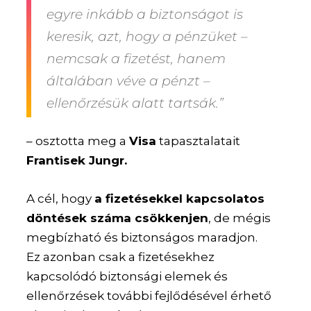
egyre inkább a biztonságot is
keresik, azt, hogy a pénzüket –
nemcsak a fizetést, hanem
általában véve a pénzt –
ellenőrzésük alatt tartsák.”
– osztotta meg a
Visa
tapasztalatait
Frantisek Jungr.
A cél, hogy
a fizetésekkel kapcsolatos
döntések száma csökkenjen
, de mégis
megbízható és biztonságos maradjon.
Ez azonban csak a fizetésekhez
kapcsolódó biztonsági elemek és
ellenőrzések további fejlődésével érhető