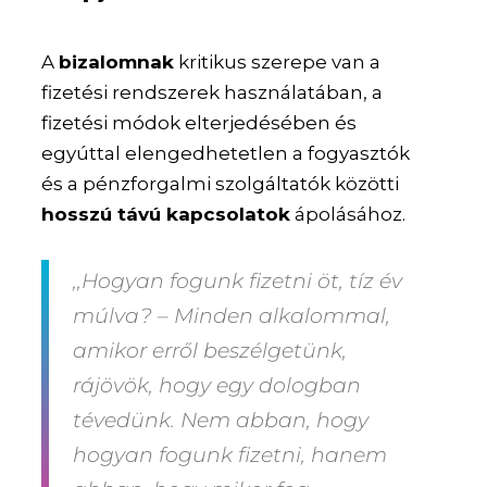
A
bizalomnak
kritikus szerepe van a
fizetési rendszerek használatában, a
fizetési módok elterjedésében és
egyúttal elengedhetetlen a fogyasztók
és a pénzforgalmi szolgáltatók közötti
hosszú távú kapcsolatok
ápolásához.
,,Hogyan fogunk fizetni öt, tíz év
múlva? – Minden alkalommal,
amikor erről beszélgetünk,
rájövök, hogy egy dologban
tévedünk. Nem abban, hogy
hogyan fogunk fizetni, hanem