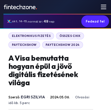
49
Fedezd fel
okt. 14-15.
normál ár:
nap
ELEKTRONIKUS FIZETÉS
ÖSSZES CIKK
PAYTECHSHOW
PAYTECHSHOW 2024
A Visa bemutatta
hogyan épül a jövő
digitális fizetésének
világa
EGRI SZILVIA
Szerző:
·
2024.05.06.
·
Olvasási
idő kb. 5 perc