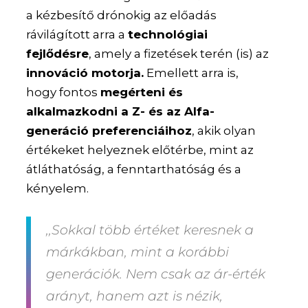
a kézbesítő drónokig az előadás
rávilágított arra a
technológiai
fejlődésre
, amely a fizetések terén (is) az
innováció motorja.
Emellett arra is,
hogy fontos
megérteni és
alkalmazkodni a Z- és az Alfa-
generáció preferenciáihoz
, akik olyan
értékeket helyeznek előtérbe, mint az
átláthatóság, a fenntarthatóság és a
kényelem.
,,Sokkal több értéket keresnek a
márkákban, mint a korábbi
generációk. Nem csak az ár-érték
arányt, hanem azt is nézik,