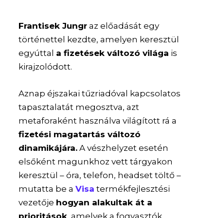
Frantisek Jungr
az előadását egy
történettel kezdte, amelyen keresztül
egyúttal
a fizetések változó világa
is
kirajzolódott.
Aznap éjszakai tűzriadóval kapcsolatos
tapasztalatát megosztva, azt
metaforaként használva világított rá a
fizetési magatartás változó
dinamikájára.
A vészhelyzet esetén
elsőként magunkhoz vett tárgyakon
keresztül – óra, telefon, headset töltő –
mutatta be a
Visa
termékfejlesztési
vezetője
hogyan alakultak át a
prioritások
, amelyek a fogyasztók