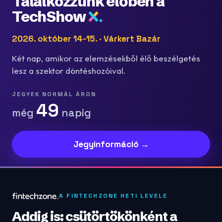
Találkozzunk élőben a
TechShow
2026. október 14-15. · Várkert Bazár
Két nap, amikor az elemzésekből élő beszélgetés
lesz a szektor döntéshozóival.
JEGYEK NORMÁL ÁRON
49
még
napig
Jegyinformáció →
A FINTECHZONE HETI LEVELE
Addig is: csütörtökönként a