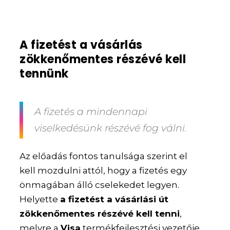
A fizetést a vásárlás
zökkenőmentes részévé kell
tennünk
A fizetés a mindennapi
viselkedésünk részévé fog válni.
Az előadás fontos tanulsága szerint el
kell mozdulni attól, hogy a fizetés egy
önmagában álló cselekedet legyen.
Helyette
a fizetést a vásárlási út
zökkenőmentes részévé kell tenni
,
melyre a
Visa
termékfejlesztési vezetője