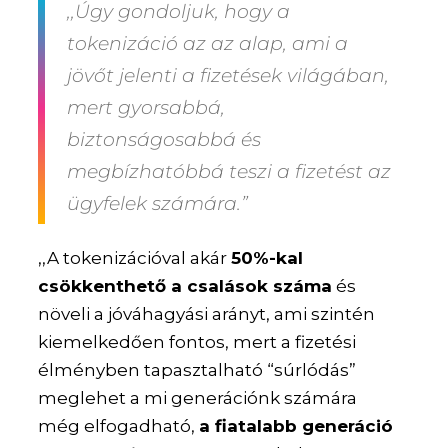
,,Úgy gondoljuk, hogy a
tokenizáció az az alap, ami a
jövőt jelenti a fizetések világában,
mert gyorsabbá,
biztonságosabbá és
megbízhatóbbá teszi a fizetést az
ügyfelek számára.”
,,A tokenizációval akár
50%-kal
csökkenthető a csalások száma
és
növeli a jóváhagyási arányt, ami szintén
kiemelkedően fontos, mert a fizetési
élményben tapasztalható “súrlódás”
meglehet a mi generációnk számára
még elfogadható,
a fiatalabb generáció