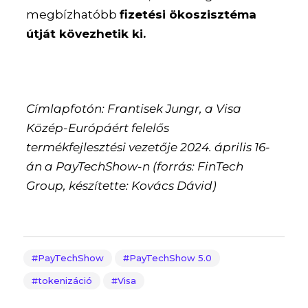
megbízhatóbb
fizetési ökoszisztéma
útját kövezhetik ki.
Címlapfotón: Frantisek Jungr, a Visa
Közép-Európáért felelős
termékfejlesztési vezetője 2024. április 16-
án a PayTechShow-n (forrás: FinTech
Group, készítette: Kovács Dávid)
PayTechShow
PayTechShow 5.0
tokenizáció
Visa