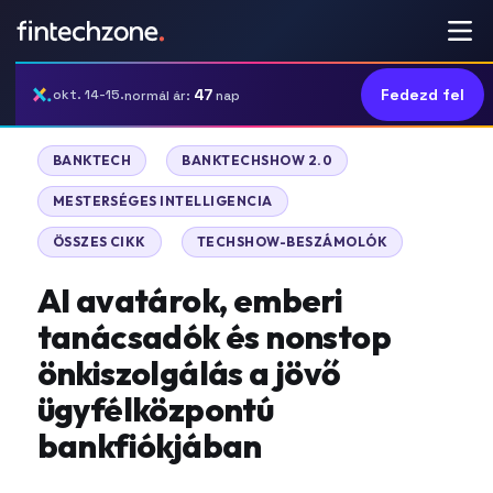
47
Fedezd fel
okt. 14-15.
normál ár:
nap
|
|
BANKTECH
BANKTECHSHOW 2.0
|
MESTERSÉGES INTELLIGENCIA
|
ÖSSZES CIKK
TECHSHOW-BESZÁMOLÓK
AI avatárok, emberi
tanácsadók és nonstop
önkiszolgálás a jövő
ügyfélközpontú
bankfiókjában