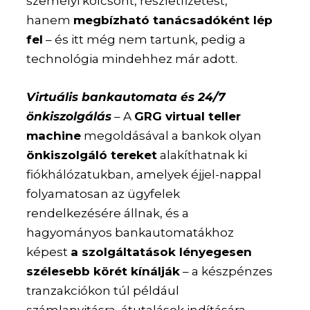
személyi kölcsönt, részletfizetést,
hanem
megbízható tanácsadóként lép
fel
– és itt még nem tartunk, pedig a
technológia mindehhez már adott.
Virtuális bankautomata és 24/7
önkiszolgálás
– A
GRG virtual teller
machine
megoldásával a bankok olyan
önkiszolgáló tereket
alakíthatnak ki
fiókhálózatukban, amelyek éjjel-nappal
folyamatosan az ügyfelek
rendelkezésére állnak, és a
hagyományos bankautomatákhoz
képest
a szolgáltatások lényegesen
szélesebb körét kínálják
– a készpénzes
tranzakciókon túl például