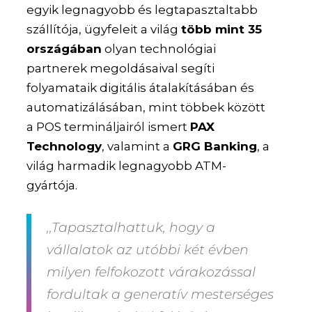
egyik legnagyobb és legtapasztaltabb
szállítója, ügyfeleit a világ
több mint 35
országában
olyan technológiai
partnerek megoldásaival segíti
folyamataik digitális átalakításában és
automatizálásában, mint többek között
a POS termináljairól ismert
PAX
Technology
, valamint a
GRG Banking
, a
világ harmadik legnagyobb ATM-
gyártója.
,,Tapasztalhattuk, hogy a
vállalatok az utóbbi két évben
milyen felfokozott várakozással
fordultak a generatív mesterséges