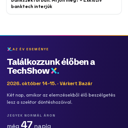
bankszektorban. Mi jön még? – Exkluzív
banktech interjúk
AZ ÉV ESEMÉNYE
Találkozzunk élőben a
TechShow
2026. október 14-15. · Várkert Bazár
Két nap, amikor az elemzésekből élő beszélgetés
lesz a szektor döntéshozóival.
JEGYEK NORMÁL ÁRON
47
még
napig