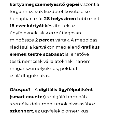
kártyamegszemélyesítő gépei
viszont a
forgalmazásuk kezdetét követő első
hónapban már
28 helyszínen
több mint
18 ezer kártyát
készítettek az
ügyfeleknek, akik erre átlagosan
mindössze
2 percet
vártak. A megoldás
ráadásul a kártyákon megjelenő
grafikus
elemek testre szabását
is lehetővé
teszi, nemcsak vállalatoknak, hanem
magánszemélyeknek, például
családtagoknak is.
Okospult
– A
digitális ügyfélpultként
(smart counter)
szolgáló terminál a
személyi dokumentumok olvasásához
szkennert
, az ügyfelek biometrikus