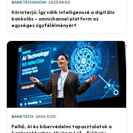
BANKTECHSHOW
2025.06.02.
Körinterjú: Így válik intelligenssé a digitális
bankolás – omnichannel platform az
egységes ügyfélélményért
BANKTECH
2024.11.20.
Felhő, AI és kibervédelmi tapasztalatok a