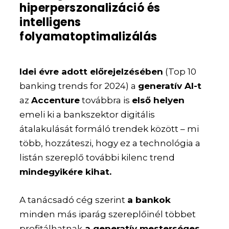
hiperperszonalizáció és
intelligens
folyamatoptimalizálás
Idei évre adott előrejelzésében
(Top 10
banking trends for 2024) a
generatív AI-t
az
Accenture
továbbra is
első helyen
emeli ki a bankszektor digitális
átalakulását formáló trendek között – mi
több, hozzáteszi, hogy ez a technológia a
listán szereplő további kilenc trend
mindegyikére kihat.
A tanácsadó cég szerint
a bankok
minden más iparág szereplőinél többet
profitálhatnak
a generatív mesterséges