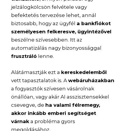
jelzálogkölcsön felvétele vagy
befektetés tervezése lehet, annál
biztosabb, hogy az ügyfél
a bankfiókot
személyesen felkeresve, ügyintézővel
beszélne szívesebben. Itt az
automatizálás nagy bizonyossággal
frusztráló
lenne.
Alátámasztják ezt a
kereskedelemből
vett tapasztalatok is. A
webáruházakban
a fogyasztók szívesen vásárolnak
önállóan, vagy akár AI asszisztensekkel
csevegve, de
ha valami félremegy,
akkor inkább emberi segítséget
várnak
a probléma gyors
megoldásához.