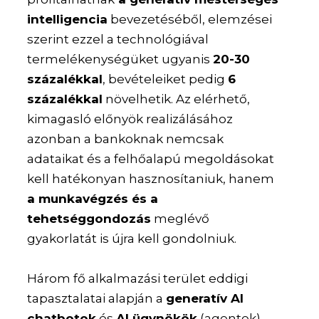
intelligencia
bevezetéséből, elemzései
szerint ezzel a technológiával
termelékenységüket ugyanis
20-30
százalékkal
, bevételeiket pedig
6
százalékkal
növelhetik. Az elérhető,
kimagasló előnyök realizálásához
azonban a bankoknak nemcsak
adataikat és a felhőalapú megoldásokat
kell hatékonyan hasznosítaniuk, hanem
a munkavégzés és a
tehetséggondozás
meglévő
gyakorlatát is újra kell gondolniuk.
Három fő alkalmazási terület eddigi
tapasztalatai alapján a
generatív AI
chatbotok
és
AI ügynökök
(agentek)