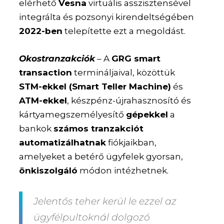
elérhető
Vesna
virtuális asszisztensével
integrálta és pozsonyi kirendeltségében
2022-ben
telepítette ezt a megoldást.
Okostranzakciók
– A
GRG smart
transaction
termináljaival, közöttük
STM-ekkel (Smart Teller Machine)
és
ATM-ekkel
, készpénz-újrahasznosító és
kártyamegszemélyesítő
gépekkel
a
bankok
számos tranzakciót
automatizálhatnak
fiókjaikban,
amelyeket a betérő ügyfelek gyorsan,
önkiszolgáló
módon intézhetnek.
Jelentős teher kerül le ezzel az
ügyfélpultoknál dolgozó