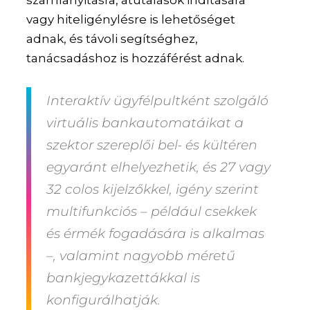
számlanyitásra, átutalások indítására
vagy hiteligénylésre is lehetőséget
adnak, és távoli segítséghez,
tanácsadáshoz is hozzáférést adnak.
Interaktív ügyfélpultként szolgáló
virtuális bankautomatáikat a
szektor szereplői bel- és kültéren
egyaránt elhelyezhetik, és 27 vagy
32 colos kijelzőkkel, igény szerint
multifunkciós – például csekkek
és érmék fogadására is alkalmas
–, valamint nagyobb méretű
bankjegykazettákkal is
konfigurálhatják.