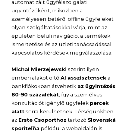
automatizált ügyfélszolgálati
ügyintézőként, miközben a
személyesen betérő, offline ügyfeleket
olyan szolgáltatásokkal várja, mint az
épületen belüli navigáció, a termékek
ismertetése és az üzleti tanácsadással
kapcsolatos kérdések megválaszolása.
Michal Mierzejewski
szerint ilyen
emberi alakot öltő
AI asszisztensek
a
bankfiókokban átvehetik
az ügyintézés
80-90 százalékát
, így a személyes
konzultációt igénylő ügyfelek
percek
alatt
sorra kerülhetnek. Térségünkben
az
Erste Csoporthoz
tartozó
Slovenská
sporiteľňa
például a weboldalán is