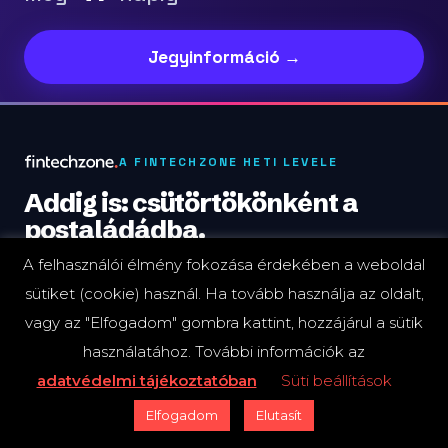
Jegyinformáció →
A FINTECHZONE HETI LEVELE
Addig is: csütörtökönként a
postaládádba.
A felhasználói élmény fokozása érdekében a weboldal
A hét fontos fejleményei, lefordítva arra, mit
sütiket (cookie) használ. Ha tovább használja az oldalt,
érdemes lépned. Kb. 4 perc.
vagy az "Elfogadom" gombra kattint, hozzájárul a sütik
A FINTECHZONE SZERKESZTŐSÉGE KÜLDI.
használatához. További információk az
adatvédelmi tájékoztatóban
Süti beállítások
MUNKAHELYI E-MAIL CÍM
Elfogadom
Elutasít