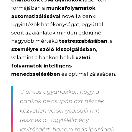
formájában a
munkafolyamatok
automatizálásával
növeli a banki
ügyintézők hatékonyságát, egyúttal
segít az ajánlatok minden eddiginél
nagyobb mértékű
testreszabásában
, a
személyre szóló kiszolgálásban
,
valamint a bankon belüli
üzleti
folyamatok intelligens
menedzselésében
és optimalizálásában.
,,Fontos ugyanakkor, hogy a
bankok ne csupán azt nézzék,
közvetlen versenytársaik mit
tesznek az ügyfélélmény
javításáért, hanem más iparágak