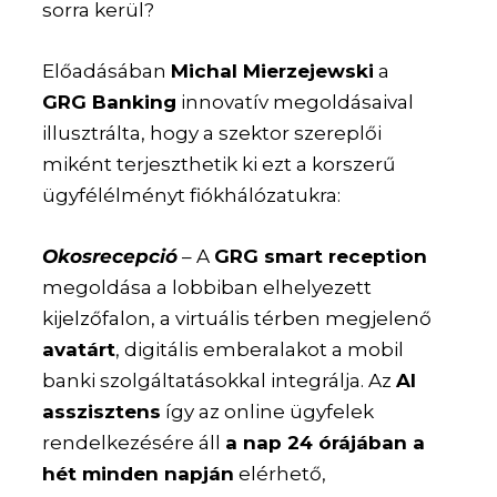
sorra kerül?
Előadásában
Michal Mierzejewski
a
GRG Banking
innovatív megoldásaival
illusztrálta, hogy a szektor szereplői
miként terjeszthetik ki ezt a korszerű
ügyfélélményt fiókhálózatukra:
Okosrecepció
– A
GRG smart reception
megoldása a lobbiban elhelyezett
kijelzőfalon, a virtuális térben megjelenő
avatárt
, digitális emberalakot a mobil
banki szolgáltatásokkal integrálja. Az
AI
asszisztens
így az online ügyfelek
rendelkezésére áll
a nap 24 órájában a
hét minden napján
elérhető,