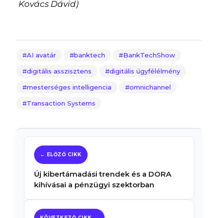
Kovács Dávid)
AI avatár
banktech
BankTechShow
digitális asszisztens
digitális ügyfélélmény
mesterséges intelligencia
omnichannel
Transaction Systems
Új kibertámadási trendek és a DORA
kihívásai a pénzügyi szektorban