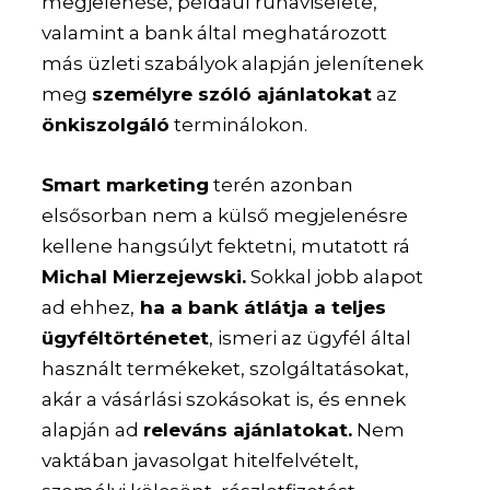
megjelenése, például ruhaviselete,
valamint a bank által meghatározott
más üzleti szabályok alapján jelenítenek
meg
személyre szóló ajánlatokat
az
önkiszolgáló
terminálokon.
Smart marketing
terén azonban
elsősorban nem a külső megjelenésre
kellene hangsúlyt fektetni, mutatott rá
Michal Mierzejewski.
Sokkal jobb alapot
ad ehhez,
ha a bank átlátja a teljes
ügyféltörténetet
, ismeri az ügyfél által
használt termékeket, szolgáltatásokat,
akár a vásárlási szokásokat is, és ennek
alapján ad
releváns ajánlatokat.
Nem
vaktában javasolgat hitelfelvételt,