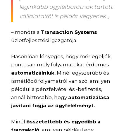
leginkább ügyfélbarátnak tartott
vállalatairól is példát vegyenek „
– mondta a
Transaction Systems
üzletfejlesztési igazgatója.
Hasonlóan lényeges, hogy mérlegeljék,
pontosan mely folyamatokat érdemes
automatizálniuk.
Minél egyszerűbb és
ismétlődő folyamatról van szó, amilyen
például a pénzfelvétel és -befizetés,
annál biztosabb, hogy
automatizálása
javítani fogja az ügyfélélményt.
Minél
összetettebb és egyedibb
a
tranzakció
, amilyen például egy