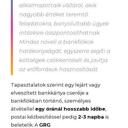
alkalmazottaik válláról, akik
nagyobb értéket teremtő
feladatokra, bonyolultabb ügyek
intézésre összpontosíthatnak.
Mindez növeli a bankfiókok
hatékonyságát, egyszerre segíti a
költségek csökkentését és javítja
az erőforrások hasznosítását.
Tapasztalatok szerint egy lejárt vagy
elveszített bankkártya cseréje a
bankfiókban történő, személyes
átvétellel
egy óránál hosszabb időbe
,
postai kézbesítéssel pedig
2-3 napba
is
beletelik. A
GRG