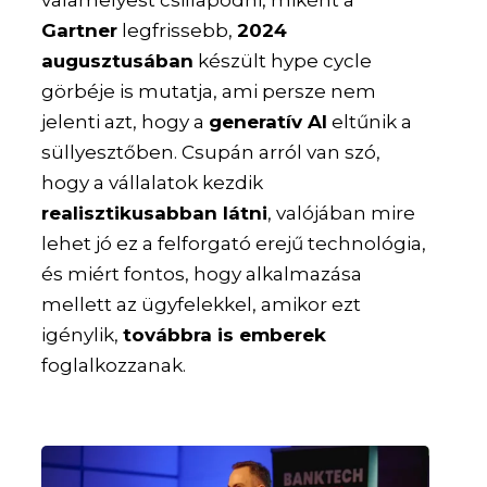
valamelyest csillapodni, miként a
Gartner
legfrissebb,
2024
augusztusában
készült hype cycle
görbéje is mutatja, ami persze nem
jelenti azt, hogy a
generatív AI
eltűnik a
süllyesztőben. Csupán arról van szó,
hogy a vállalatok kezdik
realisztikusabban látni
, valójában mire
lehet jó ez a felforgató erejű technológia,
és miért fontos, hogy alkalmazása
mellett az ügyfelekkel, amikor ezt
igénylik,
továbbra is emberek
foglalkozzanak.