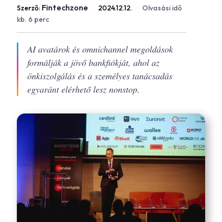
Fintechzone
Szerző:
·
2024.12.12.
·
Olvasási idő
kb. 6 perc
AI avatárok és omnichannel megoldások
formálják a jövő bankfiókját, ahol az
önkiszolgálás és a személyes tanácsadás
egyaránt elérhető lesz nonstop.