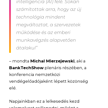
intelligencia (AI) felé. Sokan
számítottak arra, hogy az új
technológia mindent
megváltoztat, a szervezetek
működése és az emberi
munkavégzés alapvetően
átalakul”
– mondta
Michal Mierzejewski
, aki a
BankTechShow
plenáris részében, a
konferencia nemzetközi
vendégelőadójaként lépett közönség
elé.
Napjainkban ez a lelkesedés kezd