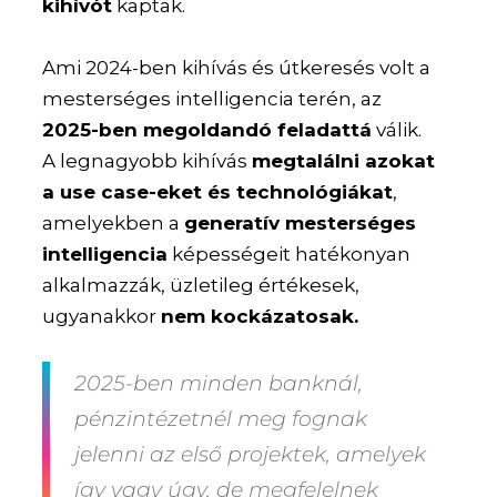
kihívót
kaptak.
Ami 2024-ben kihívás és útkeresés volt a
mesterséges intelligencia terén, az
2025-ben megoldandó feladattá
válik.
A legnagyobb kihívás
megtalálni azokat
a use case-eket és technológiákat
,
amelyekben a
generatív mesterséges
intelligencia
képességeit hatékonyan
alkalmazzák, üzletileg értékesek,
ugyanakkor
nem kockázatosak.
2025-ben minden banknál,
pénzintézetnél meg fognak
jelenni az első projektek, amelyek
így vagy úgy, de megfelelnek