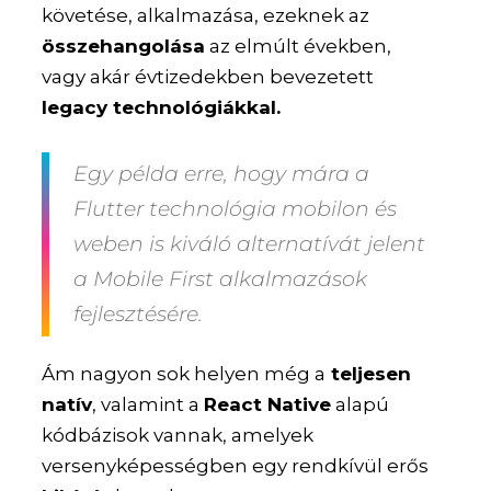
követése, alkalmazása, ezeknek az
összehangolása
az elmúlt években,
vagy akár évtizedekben bevezetett
legacy technológiákkal.
Egy példa erre, hogy mára a
Flutter technológia mobilon és
weben is kiváló alternatívát jelent
a Mobile First alkalmazások
fejlesztésére.
Ám nagyon sok helyen még a
teljesen
natív
, valamint a
React Native
alapú
kódbázisok vannak, amelyek
versenyképességben egy rendkívül erős