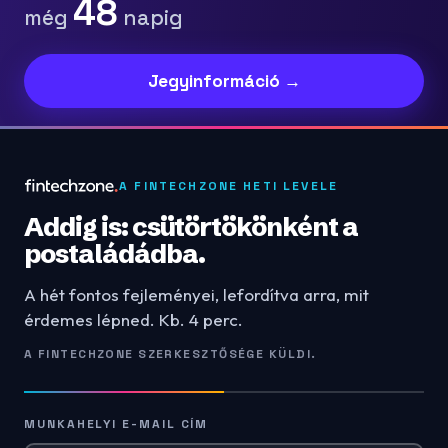
48
még
napig
Jegyinformáció →
A FINTECHZONE HETI LEVELE
Addig is: csütörtökönként a
postaládádba.
A hét fontos fejleményei, lefordítva arra, mit
érdemes lépned. Kb. 4 perc.
A FINTECHZONE SZERKESZTŐSÉGE KÜLDI.
MUNKAHELYI E-MAIL CÍM