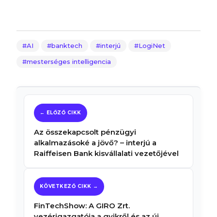
AI
banktech
interjú
LogiNet
mesterséges intelligencia
Az összekapcsolt pénzügyi
alkalmazásoké a jövő? – interjú a
Raiffeisen Bank kisvállalati vezetőjével
FinTechShow: A GIRO Zrt.
vezérigazgatója a qvikről és az új