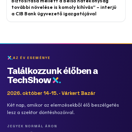
biztosítása mellett a belső hatékonyság
további növelése is komoly kihívás” – interjú
a CIB Bank ügyvezető igazgatójával
AZ ÉV ESEMÉNYE
Találkozzunk élőben a
TechShow
2026. október 14-15. · Várkert Bazár
Két nap, amikor az elemzésekből élő beszélgetés
lesz a szektor döntéshozóival.
JEGYEK NORMÁL ÁRON