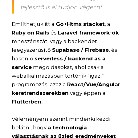
fejlesztő is el tudjon végezni.
Említhetjük itt a
Go+Htmx stacket
, a
Ruby on Rails
és
Laravel framework-ök
reneszánszát, vagy a backendet
leegyszerűsítő
Supabase / Firebase
, és
hasonló
serverless / backend as a
service
megoldásokat, ahol csak a
webalkalmazásban történik “igazi”
programozás, azaz a
React/Vue/Angular
keretrendszerekben
vagy éppen a
Flutterben.
Véleményem szerint mindenki kezdi
belátni, hogy
a technológia
választásnak az üzleti eredményeket