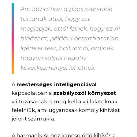
Ám láthatóan a piaci szereplők
tartanak attól, hogy ezt
meglépjék, attól félnek, hogy az AI
hibázhat, például betarthatatlan
ígéretet tesz, hallucinál, aminek
nagyon súlyos negatív
következményei lehetnek.
A
mesterséges intelligenciával
kapcsolatban a
szabályozói környezet
változásainak is meg kell a vállalatoknak
felelniük, ami ugyancsak komoly kihívást
jelent számukra.
A harmadik AI-hoz kapcsolódó kihívás a