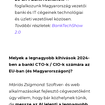
foglalkozunk Magyarország vezetői
banki és IT cégeinek technológiai
és üzleti vezetőivel közösen.
További részletek:
BankTechShow
2.0
Melyek a legnagyobb kihívások 2024-
ben a banki CTO-k / CIO-k számára az
EU-ban (és Magyarországon)?
Máriás Zsigmond:
Szoftver- és web
alkalmazásokat fejlesztő cégvezetőként
úgy vélem, hogy bár közhelynek tűnik,
de
messze az AI jelenti a legnagyobb