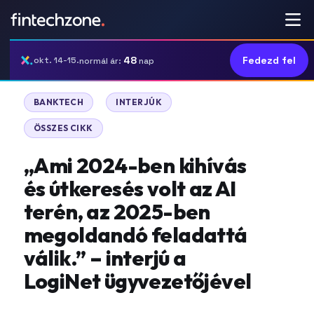
48
Fedezd fel
okt. 14-15.
normál ár:
nap
|
|
BANKTECH
INTERJÚK
ÖSSZES CIKK
,,Ami 2024-ben kihívás
és útkeresés volt az AI
terén, az 2025-ben
megoldandó feladattá
válik.” – interjú a
LogiNet ügyvezetőjével