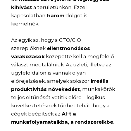
kihívást
a területünkön. Ezzel
kapcsolatban
három
dolgot is
kiemelnék.
Az egyik az, hogy a CTO/CIO
szereplőknek
ellentmondásos
várakozások
közepette kell a megfelelő
választ megtalálniuk. Az üzleti, illetve az
ügyféloldalon is vannak olyan
előrejelzések, amelyek sokszor
irreális
produktivitás növekedést
, munkakörök
teljes eltűnését vetítik előre – logikus
következtetésnek tűnhet tehát, hogy a
cégek beépítsék az
AI-t a
munkafolyamataikba, a rendszereikbe.