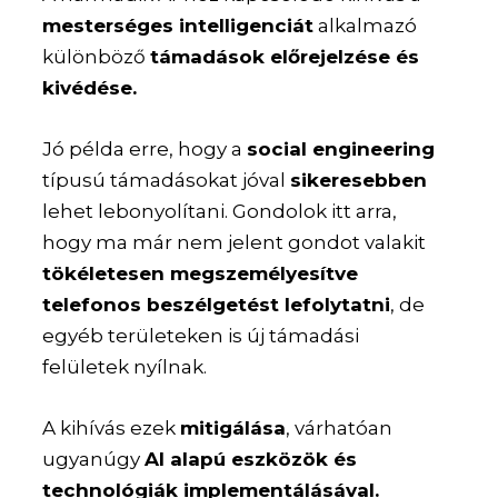
mesterséges intelligenciát
alkalmazó
különböző
támadások előrejelzése és
kivédése.
Jó példa erre, hogy a
social engineering
típusú támadásokat jóval
sikeresebben
lehet lebonyolítani. Gondolok itt arra,
hogy ma már nem jelent gondot valakit
tökéletesen megszemélyesítve
telefonos beszélgetést lefolytatni
, de
egyéb területeken is új támadási
felületek nyílnak.
A kihívás ezek
mitigálása
, várhatóan
ugyanúgy
AI alapú eszközök és
technológiák implementálásával.