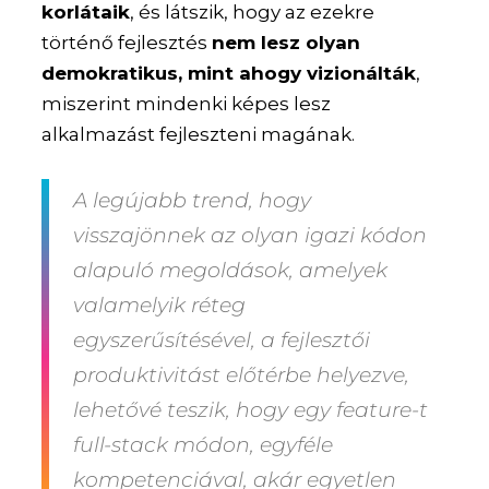
korlátaik
, és látszik, hogy az ezekre
történő fejlesztés
nem lesz olyan
demokratikus, mint ahogy vizionálták
,
miszerint mindenki képes lesz
alkalmazást fejleszteni magának.
A legújabb trend, hogy
visszajönnek az olyan igazi kódon
alapuló megoldások, amelyek
valamelyik réteg
egyszerűsítésével, a fejlesztői
produktivitást előtérbe helyezve,
lehetővé teszik, hogy egy feature-t
full-stack módon, egyféle
kompetenciával, akár egyetlen