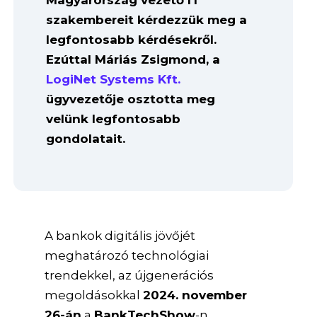
Magyarország vezető IT
szakembereit kérdezzük meg a
legfontosabb kérdésekről.
Ezúttal Máriás Zsigmond, a
LogiNet Systems Kft.
ügyvezetője osztotta meg
velünk legfontosabb
gondolatait.
A bankok digitális jövőjét
meghatározó technológiai
trendekkel, az újgenerációs
megoldásokkal
2024. november
26-án
a
BankTechShow
-n