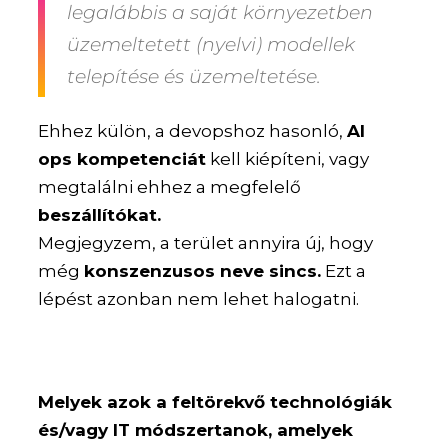
legalábbis a saját környezetben
üzemeltetett (nyelvi) modellek
telepítése és üzemeltetése.
Ehhez külön, a devopshoz hasonló,
AI
ops kompetenciát
kell kiépíteni, vagy
megtalálni ehhez a megfelelő
beszállítókat.
Megjegyzem, a terület annyira új, hogy
még
konszenzusos neve sincs.
Ezt a
lépést azonban nem lehet halogatni.
Melyek azok a feltörekvő technológiák
és/vagy IT módszertanok, amelyek