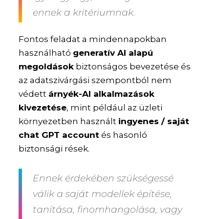
ennek a kritériumnak.
Fontos feladat a mindennapokban
használható
generatív AI alapú
megoldások
biztonságos bevezetése és
az adatszivárgási szempontból nem
védett
árnyék-AI alkalmazások
kivezetése
, mint például az üzleti
környezetben használt
ingyenes / saját
chat GPT account
és hasonló
biztonsági rések.
Ennek érdekében szükségessé
válik a saját modellek építése,
tanítása, finomhangolása, vagy