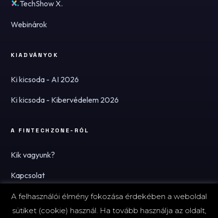
TechShow X.
Webinárok
KIADVÁNYOK
Ki kicsoda - AI 2026
Ki kicsoda - Kibervédelem 2026
A FINTECHZONE-RÓL
Kik vagyunk?
Kapcsolat
Hírlevél
A felhasználói élmény fokozása érdekében a weboldal
sütiket (cookie) használ. Ha tovább használja az oldalt,