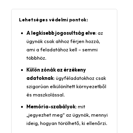
Lehetséges védelmi pontok:
A legkisebb jogosultság elve
: az
ügynök csak ahhoz férjen hozzá,
ami a feladatához kell – semmi
többhöz.
Külön zónák az érzékeny
adatoknak
: ügyféladatokhoz csak
szigorúan elkülönített környezetből
és maszkolással.
Memória-szabályok
: mit
„jegyezhet meg” az ügynök, mennyi
ideig, hogyan törölhető, ki ellenőrzi.