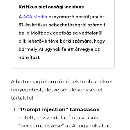
Kritikus biztonsági incidens
A
404 Media
oknyomozó portál január
31-én kritikus sebezhetőségről számolt
be: a Moltbook adatbázisa védtelenül
állt, lehetővé téve bárki számára, hogy
bármely AI ügynök felett átvegye az
irányítást.
A biztonsági elemző cégek több konkrét
fenyegetést, illetve sérülékenységet
tártak fel:
“Prompt injection” támadások
:
rejtett, rosszindulatú utasítások
”becsempészése” az AI-ügynök által