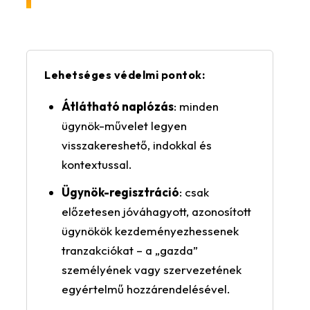
Lehetséges védelmi pontok:
Átlátható naplózás
: minden
ügynök-művelet legyen
visszakereshető, indokkal és
kontextussal.
Ügynök-regisztráció
: csak
előzetesen jóváhagyott, azonosított
ügynökök kezdeményezhessenek
tranzakciókat – a „gazda”
személyének vagy szervezetének
egyértelmű hozzárendelésével.