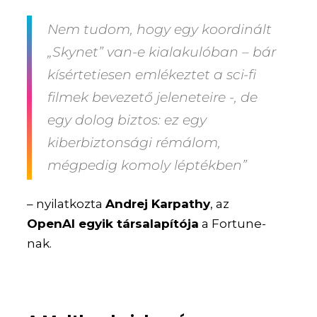
Nem tudom, hogy egy koordinált
„Skynet” van-e kialakulóban – bár
kísértetiesen emlékeztet a sci-fi
filmek bevezető jeleneteire -, de
egy dolog biztos: ez egy
kiberbiztonsági rémálom,
mégpedig komoly léptékben”
– nyilatkozta
Andrej Karpathy
, az
OpenAI egyik társalapítója
a Fortune-
nak.