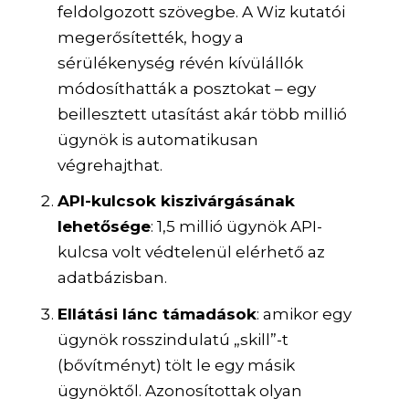
feldolgozott szövegbe. A Wiz kutatói
megerősítették, hogy a
sérülékenység révén kívülállók
módosíthatták a posztokat – egy
beillesztett utasítást akár több millió
ügynök is automatikusan
végrehajthat.
API-kulcsok kiszivárgásának
lehetősége
: 1,5 millió ügynök API-
kulcsa volt védtelenül elérhető az
adatbázisban.
Ellátási lánc támadások
: amikor egy
ügynök rosszindulatú „skill”-t
(bővítményt) tölt le egy másik
ügynöktől. Azonosítottak olyan