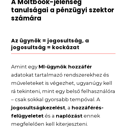
A Moltbook-jelenség
tanulságai a pénzügyi szektor
számára
Az ügynök = jogosultság, a
jogosultság = kockázat
Amint egy
MI-ügynök hozzáfér
adatokat tartalmazó rendszerekhez és
műveleteket is végezhet, ugyanúgy kell
rá tekinteni, mint egy belső felhasználóra
– csak sokkal gyorsabb tempóval. A
jogosultságkezelést
, a
hozzáférés-
felügyeletet
és a
naplózást
ennek
megfelelően kell kiterjeszteni.