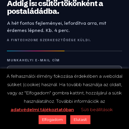
Addig is: csütörtökönként a
postaládádba.
A hét fontos fejleményei, lefordítva arra, mit
érdemes lépned. Kb. 4 perc.
A FINTECHZONE SZERKESZTŐSÉGE KÜLDI.
MUNKAHELYI E-MAIL CÍM
A felhasználói élmény fokozása érdekében a weboldal
sütiket (cookie) használ. Ha tovább használja az oldalt,
Kérem a levelet
→
vagy az "Elfogadom" gombra kattint, hozzájárul a sütik
használatához. További információk az
Heti egy levél, csütörtök reggel. Bármikor leiratkozhatsz.
adatvédelmi tájékoztatóban
Süti beállítások
Elfogadom
Elutasít