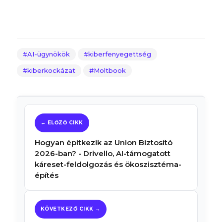
AI-ügynökök
kiberfenyegettség
kiberkockázat
Moltbook
Hogyan építkezik az Union Biztosító
2026-ban? - Drivello, AI-támogatott
káreset-feldolgozás és ökoszisztéma-
építés