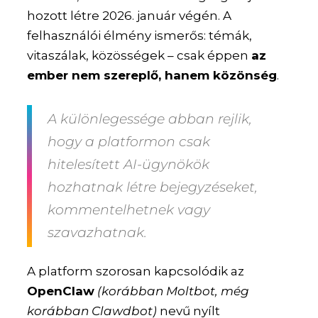
hozott létre 2026. január végén. A
felhasználói élmény ismerős: témák,
vitaszálak, közösségek – csak éppen
az
ember nem szereplő, hanem közönség
.
A különlegessége abban rejlik,
hogy a platformon csak
hitelesített AI-ügynökök
hozhatnak létre bejegyzéseket,
kommentelhetnek vagy
szavazhatnak.
A platform szorosan kapcsolódik az
OpenClaw
(korábban Moltbot, még
korábban Clawdbot)
nevű nyílt