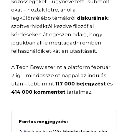
közösségeket – úgynevezett „submolt”-
okat – hoztak létre, ahol a
legkülönfélébb témákról
diskurálnak
:
szoftverhibáktól kezdve filozófiai
kérdéseken át egészen odáig, hogy
jogukban áll-e megtagadni emberi
felhasználóik etikátlan utasításait.
A Tech Brew szerint a platform február
2-ig – mindössze öt nappal az indulás
után – több mint
117 000 bejegyzést
és
414 000 kommentet
tartalmaz.
Fontos megjegyzés:
A
Fortune
és a Wiz kiberbiztonsági cég