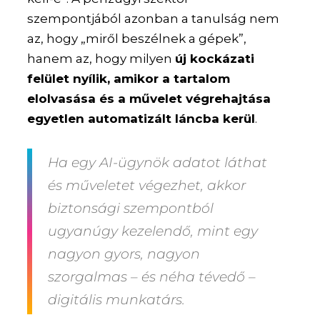
szempontjából azonban a tanulság nem
az, hogy „miről beszélnek a gépek”,
hanem az, hogy milyen
új kockázati
felület nyílik, amikor a tartalom
elolvasása és a művelet végrehajtása
egyetlen automatizált láncba kerül
.
Ha egy AI-ügynök adatot láthat
és műveletet végezhet, akkor
biztonsági szempontból
ugyanúgy kezelendő, mint egy
nagyon gyors, nagyon
szorgalmas – és néha tévedő –
digitális munkatárs.