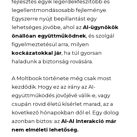
fejlesztés egyik legérdekfeszítőbb és
legellentmondásosabb fejleménye.
Egyszerre nyújt bepillantást egy
lehetséges jövőbe, ahol az
AI-ügynökök
önállóan együttműködnek
, és szolgál
figyelmeztetésül arra, milyen
kockázatokkal jár
, ha túl gyorsan
haladunk a biztonság rovására.
A Moltbook története még csak most
kezdődik. Hogy ez az irány az AI-
együttműködés jövőjévé válik-e, vagy
csupán rövid életű kísérlet marad, az a
következő hónapokban dől el. Egy dolog
azonban biztos: az
AI-AI interakció már
nem elméleti lehetőség.