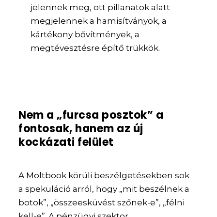
jelennek meg, ott pillanatok alatt
megjelennek a hamisítványok, a
kártékony bővítmények, a
megtévesztésre építő trükkök.
Nem a „furcsa posztok” a
fontosak, hanem az új
kockázati felület
A Moltbook körüli beszélgetésekben sok
a spekuláció arról, hogy „mit beszélnek a
botok”, „összeesküvést szőnek-e”, „félni
kell-e”. A pénzügyi szektor