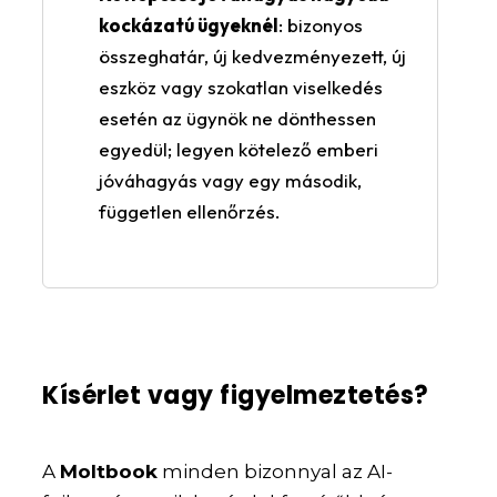
kockázatú ügyeknél
: bizonyos
összeghatár, új kedvezményezett, új
eszköz vagy szokatlan viselkedés
esetén az ügynök ne dönthessen
egyedül; legyen kötelező emberi
jóváhagyás vagy egy második,
független ellenőrzés.
Kísérlet vagy figyelmeztetés?
A
Moltbook
minden bizonnyal az AI-