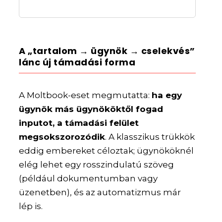
A „tartalom → ügynök → cselekvés”
lánc új támadási forma
A Moltbook-eset megmutatta:
ha egy
ügynök más ügynököktől fogad
inputot, a támadási felület
megsokszorozódik
. A klasszikus trükkök
eddig embereket céloztak; ügynököknél
elég lehet egy rosszindulatú szöveg
(például dokumentumban vagy
üzenetben), és az automatizmus már
lép is.