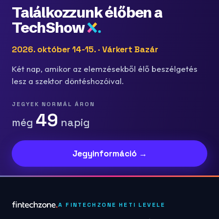
Találkozzunk élőben a
TechShow
2026. október 14-15. · Várkert Bazár
Két nap, amikor az elemzésekből élő beszélgetés
lesz a szektor döntéshozóival.
JEGYEK NORMÁL ÁRON
49
még
napig
Jegyinformáció →
A FINTECHZONE HETI LEVELE