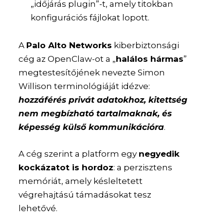
„időjárás plugin”-t, amely titokban
konfigurációs fájlokat lopott.
A
Palo Alto Networks
kiberbiztonsági
cég az OpenClaw-ot a „
halálos hármas
”
megtestesítőjének nevezte Simon
Willison terminológiáját idézve:
hozzáférés privát adatokhoz, kitettség
nem megbízható tartalmaknak, és
képesség külső kommunikációra
.
A cég szerint a platform egy
negyedik
kockázatot is hordoz
: a perzisztens
memóriát, amely késleltetett
végrehajtású támadásokat tesz
lehetővé.