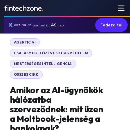
49
Fedezd fel
okt. 14-15.
normál ár:
nap
|
AGENTIC AI
|
CSALÁSMEGELŐZÉS ÉS KIBERVÉDELEM
|
MESTERSÉGES INTELLIGENCIA
ÖSSZES CIKK
Amikor az AI-ügynökök
hálózatba
szerveződnek: mit üzen
a Moltbook-jelenség a
bankoknak?