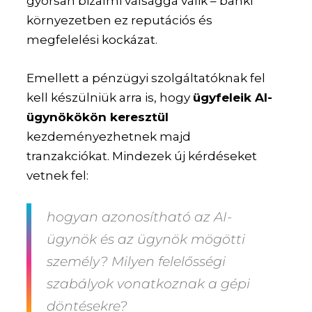
gyorsan bizalmi válsággá válik – banki
környezetben ez reputációs és
megfelelési kockázat.
Emellett a pénzügyi szolgáltatóknak fel
kell készülniük arra is, hogy
ügyfeleik AI-
ügynökökön keresztül
kezdeményezhetnek majd
tranzakciókat. Mindezek új kérdéseket
vetnek fel:
hogyan azonosítható az AI-
ügynök és az ügynök mögötti
személy? Milyen felelősségi
szabályok vonatkoznak a gépi
döntésekre?