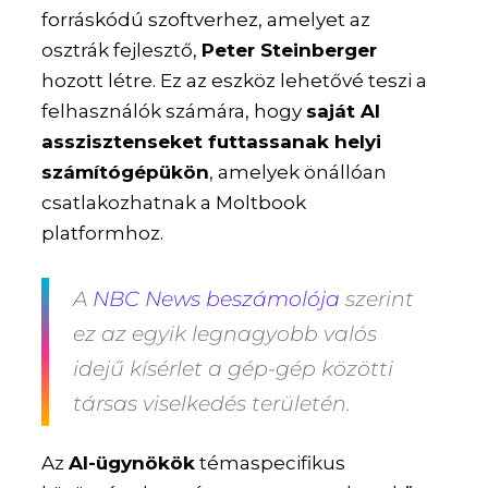
forráskódú szoftverhez, amelyet az
osztrák fejlesztő,
Peter Steinberger
hozott létre. Ez az eszköz lehetővé teszi a
felhasználók számára, hogy
saját AI
asszisztenseket futtassanak helyi
számítógépükön
, amelyek önállóan
csatlakozhatnak a Moltbook
platformhoz.
A
NBC News beszámolója
szerint
ez az egyik legnagyobb valós
idejű kísérlet a gép-gép közötti
társas viselkedés területén.
Az
AI-ügynökök
témaspecifikus