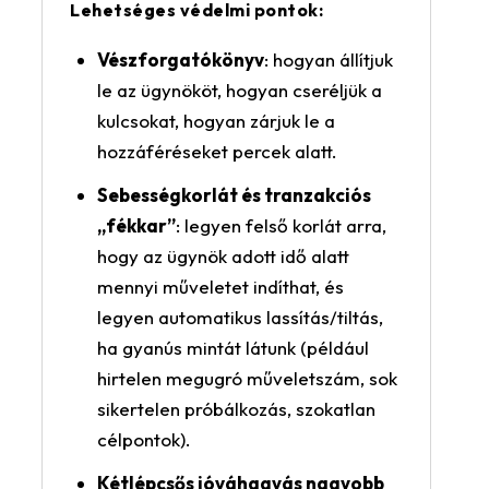
Lehetséges védelmi pontok:
Vészforgatókönyv
: hogyan állítjuk
le az ügynököt, hogyan cseréljük a
kulcsokat, hogyan zárjuk le a
hozzáféréseket percek alatt.
Sebességkorlát és tranzakciós
„fékkar”
: legyen felső korlát arra,
hogy az ügynök adott idő alatt
mennyi műveletet indíthat, és
legyen automatikus lassítás/tiltás,
ha gyanús mintát látunk (például
hirtelen megugró műveletszám, sok
sikertelen próbálkozás, szokatlan
célpontok).
Kétlépcsős jóváhagyás nagyobb