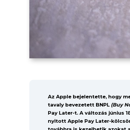
Az Apple bejelentette, hogy m
tavaly bevezetett BNPL
(Buy N
Pay Later-t. A változás június 1
nyitott Apple Pay Later-kölcs
továbbra is kezelhetik azokat 