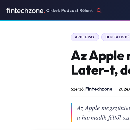
Cikkek
Podcast
Rólunk
APPLE PAY
DIGITÁLIS 
Az Apple 
Later-t, 
Fintechzone
Szerző:
·
2024.
Az Apple megszünteti
a harmadik féltől sz