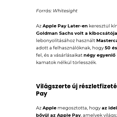
Forrás: Whitesight
Az
Apple Pay Later-en
keresztül kí
Goldman Sachs
volt a kibocsátój
lebonyolításához használt
Masterc
adott a felhasználóknak, hogy
50 és
fel, és a vásárlásaikat
négy egyenlő 
kamatok nélkül törlesszék.
Világszerte új részletfizet
Pay
Az
Apple
megosztotta, hogy
az ide
bővül az Apple Pay
, amelyek világ