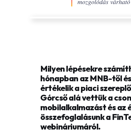
mozgolódás várható 
Milyen lépésekre számíth
hónapban az MNB-től és
értékelik a piaci szerepl
Górcső alá vettük a cso
mobilalkalmazást és az é
összefoglalásunk a FinT
webináriumáról.