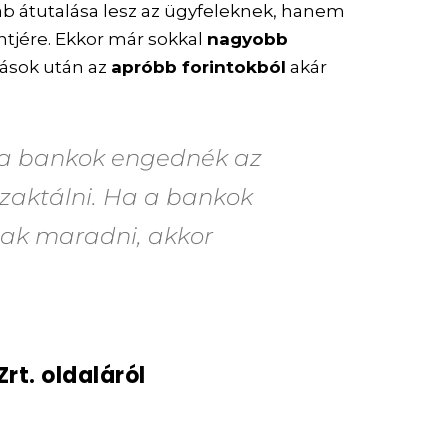
b átutalása lesz az ügyfeleknek, hanem
tjére. Ekkor már sokkal
nagyobb
lások után az
apróbb forintokból
akár
a a bankok engednék az
nzaktálni. Ha a bankok
ak maradni, akkor
rt. oldaláról