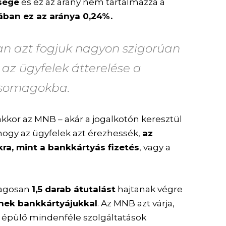
sége
és ez az arány nem tartalmazza a
ban ez az aránya 0,24%.
an azt fogjuk nagyon szigorúan
e az ügyfelek átterelése a
csomagokba.
akkor az MNB – akár a jogalkotón keresztül
 hogy az ügyfelek azt érezhessék,
az
ra, mint a bankkártyás fizetés
, vagy a
lagosan
1,5 darab átutalást
hajtanak végre
tnek bankkártyájukkal
. Az MNB azt várja,
e épülő mindenféle szolgáltatások