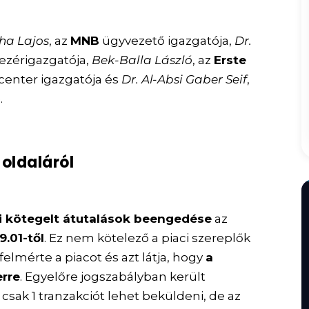
ha Lajos
, az
MNB
ügyvezető igazgatója,
Dr.
ezérigazgatója,
Bek-Balla László
, az
Erste
 center igazgatója és
Dr. Al-Absi Gaber Seif
,
.
oldaláról
ti kötegelt átutalások beengedése
az
9.01-től
. Ez nem kötelező a piaci szereplők
elmérte a piacot és azt látja, hogy
a
erre
. Egyelőre jogszabályban került
sak 1 tranzakciót lehet beküldeni, de az