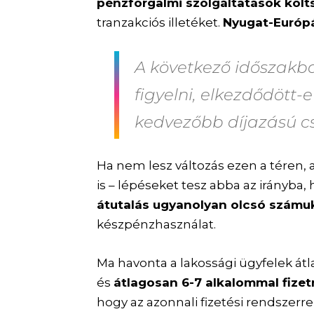
pénzforgalmi szolgáltatások költ
tranzakciós illetéket.
Nyugat-Európá
A következő időszakb
figyelni, elkezdődött-
kedvezőbb díjazású 
Ha nem lesz változás ezen a téren, 
is – lépéseket tesz abba az irányba,
átutalás ugyanolyan olcsó számuk
készpénzhasználat.
Ma havonta a lakossági ügyfelek át
és
átlagosan 6-7 alkalommal fize
hogy az azonnali fizetési rendszerr