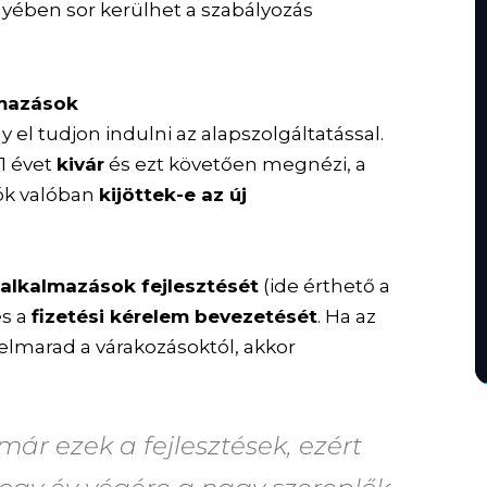
nyében sor kerülhet a szabályozás
lmazások
 el tudjon indulni az alapszolgáltatással.
 1 évet
kivár
és ezt követően megnézi, a
tók valóban
kijöttek-e az új
alkalmazások fejlesztését
(ide érthető a
és a
fizetési kérelem bevezetését
. Ha az
 elmarad a várakozásoktól, akkor
ár ezek a fejlesztések, ezért