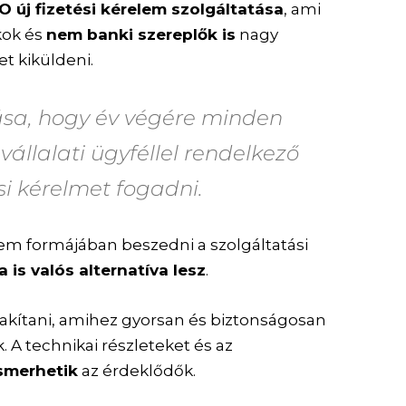
O új fizetési kérelem szolgáltatása
, ami
kok és
nem banki szereplők is
nagy
t kiküldeni.
ása, hogy év végére minden
állalati ügyféllel rendelkező
si kérelmet fogadni.
lem formájában beszedni a szolgáltatási
is valós alternatíva lesz
.
lakítani, amihez gyorsan és biztonságosan
 A technikai részleteket és az
smerhetik
az érdeklődők.