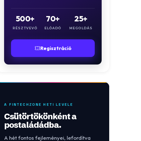
500+
70+
25+
RÉSZTVEVŐ
ELŐADÓ
MEGOLDÁS
Regisztráció
A FINTECHZONE HETI LEVELE
Csütörtökönként a
postaládádba.
A hét fontos fejleményei, lefordítva