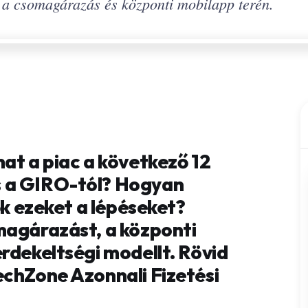
a csomagárazás és központi mobilapp terén.
at a piac a következő 12
 a GIRO-tól? Hogyan
ők ezeket a lépéseket?
magárazást, a központi
rdekeltségi modellt. Rövid
echZone Azonnali Fizetési