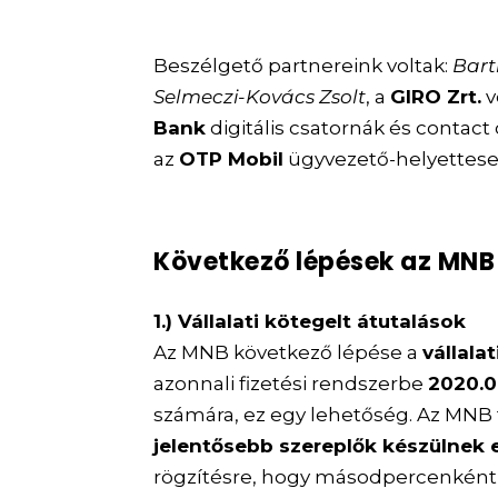
Beszélgető partnereink voltak:
Bart
Selmeczi-Kovács Zsolt
, a
GIRO Zrt.
v
Bank
digitális csatornák és contact
az
OTP Mobil
ügyvezető-helyettese
Következő lépések az MNB 
1.) Vállalati kötegelt átutalások
Az MNB következő lépése a
vállala
azonnali fizetési rendszerbe
2020.0
számára, ez egy lehetőség. Az MNB f
jelentősebb szereplők készülnek 
rögzítésre, hogy másodpercenként c