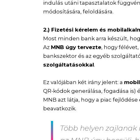
indulás utáni tapasztalatok függvé
módosítására, feloldására.
2.) Fizetési kérelem és mobilalka
Most minden bank arra készült, hogy
Az
MNB úgy tervezte
, hogy félévet,
bankszektor és az egyéb szolgálta
szolgáltatásokkal
.
Ez valójában két irány jelent: a
mobil
QR-kódok generálása, fogadása is) 
MNB azt látja, hogy a piac fejlődése
beavatkozik.
Több helyen zajlanak m