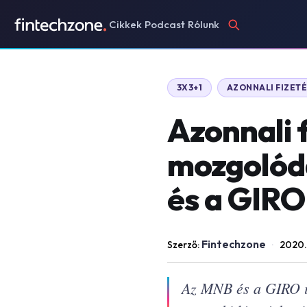
Cikkek
Podcast
Rólunk
3X3+1
AZONNALI FIZETÉ
Azonnali 
mozgolódá
és a GIRO 
Fintechzone
Szerző:
·
2020.
Az MNB és a GIRO is 