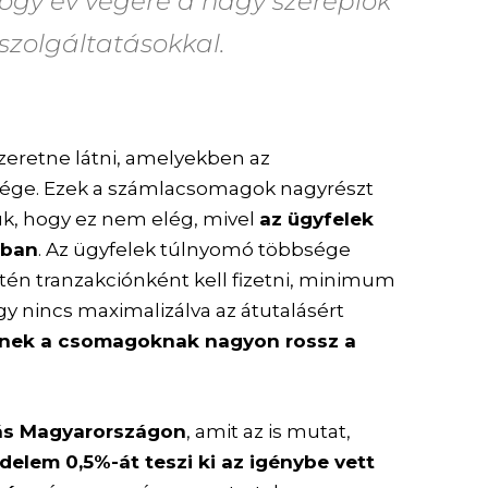
ogy év végére a nagy szereplők
 szolgáltatásokkal.
eretne látni, amelyekben az
tsége. Ezek a számlacsomagok nagyrészt
uk, hogy ez nem elég, mivel
az ügyfelek
gban
. Az ügyfelek túlnyomó többsége
én tranzakciónként kell fizetni, minimum
 hogy nincs maximalizálva az átutalásért
nek a csomagoknak nagyon rossz a
ás Magyarországon
, amit az is mutat,
delem 0,5%-át teszi ki az igénybe vett