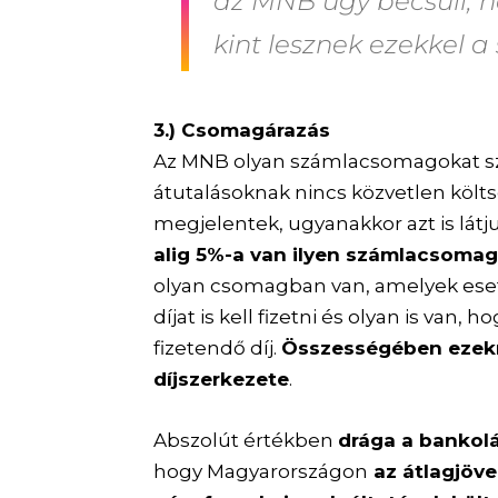
az MNB úgy becsüli, h
kint lesznek ezekkel a
3.) Csomagárazás
Az MNB olyan számlacsomagokat sz
átutalásoknak nincs közvetlen köl
megjelentek, ugyanakkor azt is látj
alig 5%-a van ilyen számlacsoma
olyan csomagban van, amelyek eset
díjat is kell fizetni és olyan is van,
fizetendő díj.
Összességében ezek
díjszerkezete
.
Abszolút értékben
drága a bankol
hogy Magyarországon
az átlagjöve