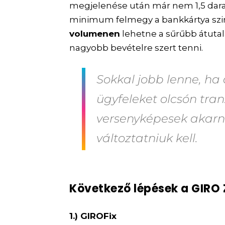
megjelenése után már nem 1,5 dara
minimum felmegy a bankkártya szin
volumenen
lehetne a sűrűbb átuta
nagyobb bevételre szert tenni.
Sokkal jobb lenne, h
ügyfeleket olcsón tra
versenyképesek akarn
változtatniuk kell.
Következő lépések a GIRO Z
1.) GIROFix