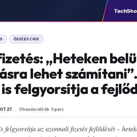
TechSh
S
ÖSSZES CIKK
fizetés: „Heteken belü
sra lehet számítani”
is felgyorsítja a fejlő
07.27.
·
Olvasási idő kb. 5 perc
felgyorsítja az azonnali fizetés fejlődését – hete