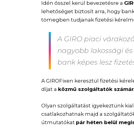
Idén ősszel kerül bevezetésre a
GIR
lehetőséget biztosít arra, hogy ban
tömegben tudjanak fizetési kérelme
A GIRO piaci várakoz
nagyobb lakossági és v
bank képes lesz fizeté
A GIROFixen keresztül fizetési kére
díjat a
közmű szolgáltatók számára 
Olyan szolgáltatást igyekeztünk kia
csatlakozhatnak majd a szolgáltatók.
útmutatókat
pár héten belül megi