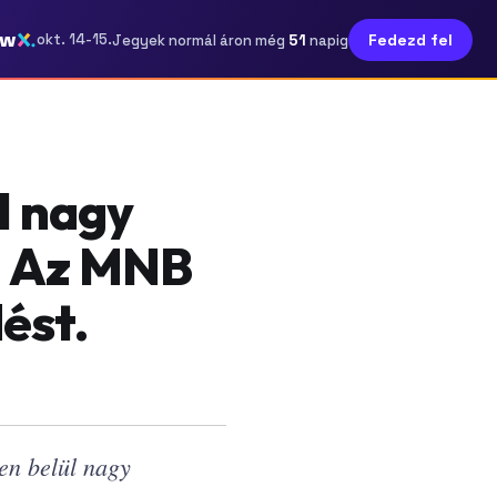
ow
51
okt. 14-15.
Fedezd fel
Jegyek normál áron még
napig
l nagy
. Az MNB
dést.
ken belül nagy