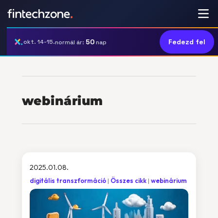
50
Fedezd fel
okt. 14-15.
normál ár:
nap
webinárium
2025.01.08.
digitális transzformáció
Összes cikk
webinárium