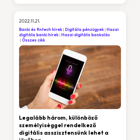
2022.11.21.
Banki és fintech hírek
Digitális pénzügyek
Hazai
digitális banki hírek
Hazai digitális bankolás
Összes cikk
Legalább három, különböző
személyiséggel rendelkező
digitális asszisztensünk lehet a