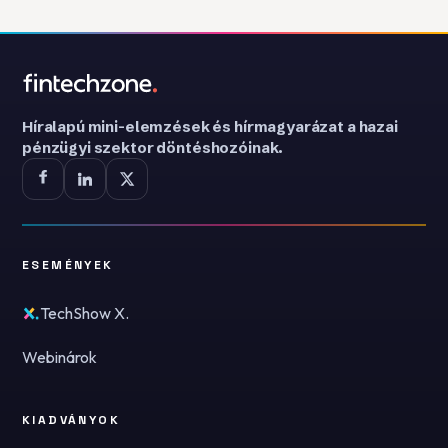
Híralapú mini-elemzések és hírmagyarázat a hazai
pénzügyi szektor döntéshozóinak.
ESEMÉNYEK
TechShow X.
Webinárok
KIADVÁNYOK