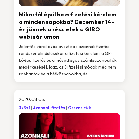
Mikortól épül be a fizetési kérelem
a mindennapokba? December 14-
én jönnek a részletek a GIRO
webináriumon
Jelentős várakozás övezte az azonnali fizetési
rendszer elindulásakor a fizetési kérelem, a QR-
kódos fizetés és a másodlagos számlaazonosítók
megérkezését. Igaz, az új fizetési módok még nem
robbantak be a hétköznapokba, de...
2020.08.03.
3x3+1
Azonnali fizetés
Összes cikk