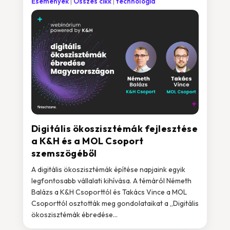
Események
Összes cikk
technológia
Digitális ökoszisztémák fejlesztése
a K&H és a MOL Csoport
szemszögéből
A digitális ökoszisztémák építése napjaink egyik
legfontosabb vállalati kihívása. A témáról Németh
Balázs a K&H Csoporttól és Takács Vince a MOL
Csoporttól osztották meg gondolataikat a „Digitális
ökoszisztémák ébredése...