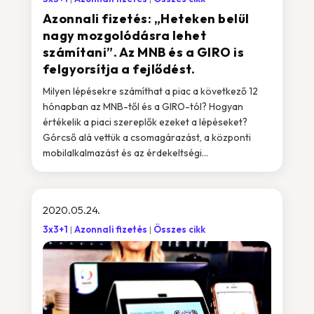
Azonnali fizetés: „Heteken belül
nagy mozgolódásra lehet
számítani”. Az MNB és a GIRO is
felgyorsítja a fejlődést.
Milyen lépésekre számíthat a piac a következő 12
hónapban az MNB-től és a GIRO-tól? Hogyan
értékelik a piaci szereplők ezeket a lépéseket?
Górcső alá vettük a csomagárazást, a központi
mobilalkalmazást és az érdekeltségi...
2020.05.24.
3x3+1
Azonnali fizetés
Összes cikk