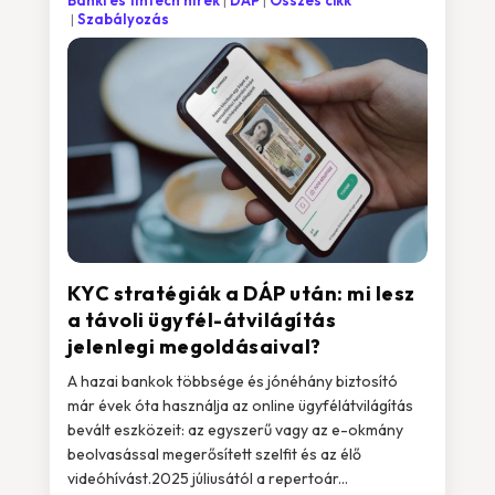
Banki és fintech hírek
DÁP
Összes cikk
Szabályozás
KYC stratégiák a DÁP után: mi lesz
a távoli ügyfél-átvilágítás
jelenlegi megoldásaival?
A hazai bankok többsége és jónéhány biztosító
már évek óta használja az online ügyfélátvilágítás
bevált eszközeit: az egyszerű vagy az e-okmány
beolvasással megerősített szelfit és az élő
videóhívást.2025 júliusától a repertoár...