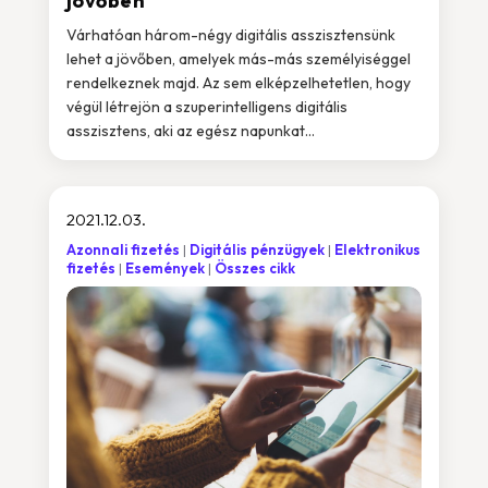
jövőben
Várhatóan három-négy digitális asszisztensünk
lehet a jövőben, amelyek más-más személyiséggel
rendelkeznek majd. Az sem elképzelhetetlen, hogy
végül létrejön a szuperintelligens digitális
asszisztens, aki az egész napunkat...
2021.12.03.
Azonnali fizetés
Digitális pénzügyek
Elektronikus
fizetés
Események
Összes cikk