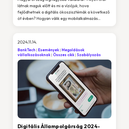
látnak maguk előtt és mi a víziójuk, hova
fejlődhetnek a digitális ökoszisztémák a következő
öt évben? Hogyan válik egy mobilalkalmazás...
2024.11.14.
BankTech
Események
Megoldások
vállalkozásoknak
Összes cikk
Szabályozás
Digitális Állampolgárság 2024-