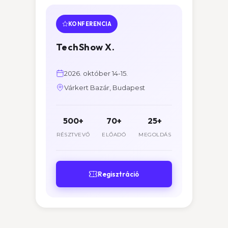
KONFERENCIA
TechShow X.
2026. október 14-15.
Várkert Bazár, Budapest
500+
70+
25+
RÉSZTVEVŐ
ELŐADÓ
MEGOLDÁS
Regisztráció