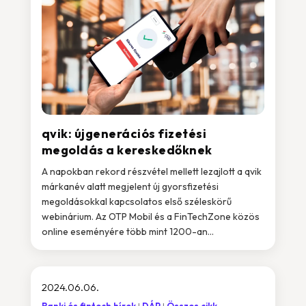
qvik: újgenerációs fizetési
megoldás a kereskedőknek
A napokban rekord részvétel mellett lezajlott a qvik
márkanév alatt megjelent új gyorsfizetési
megoldásokkal kapcsolatos első széleskörű
webinárium. Az OTP Mobil és a FinTechZone közös
online eseményére több mint 1200-an...
2024.06.06.