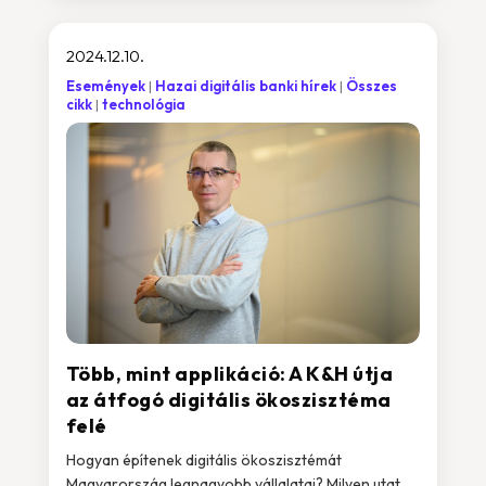
2024.12.10.
Események
Hazai digitális banki hírek
Összes
cikk
technológia
Több, mint applikáció: A K&H útja
az átfogó digitális ökoszisztéma
felé
Hogyan építenek digitális ökoszisztémát
Magyarország legnagyobb vállalatai? Milyen utat