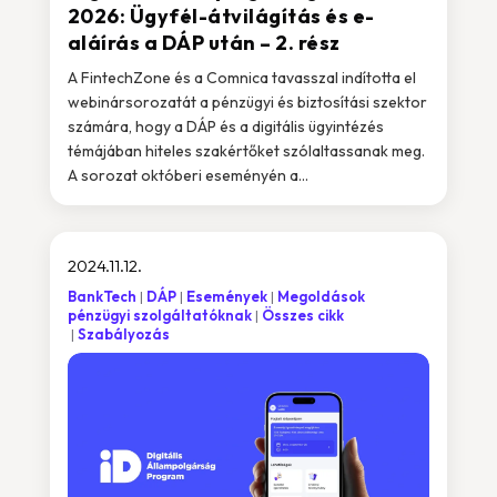
2026: Ügyfél-átvilágítás és e-
aláírás a DÁP után – 2. rész
A FintechZone és a Comnica tavasszal indította el
webinársorozatát a pénzügyi és biztosítási szektor
számára, hogy a DÁP és a digitális ügyintézés
témájában hiteles szakértőket szólaltassanak meg.
A sorozat októberi eseményén a...
2024.11.12.
BankTech
DÁP
Események
Megoldások
pénzügyi szolgáltatóknak
Összes cikk
Szabályozás