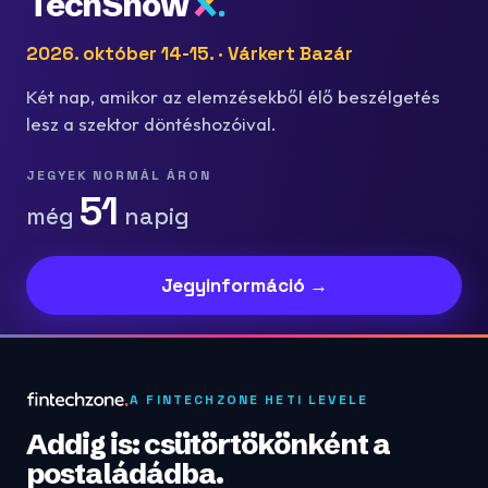
TechShow
2026. október 14-15. · Várkert Bazár
Két nap, amikor az elemzésekből élő beszélgetés
lesz a szektor döntéshozóival.
JEGYEK NORMÁL ÁRON
51
még
napig
Jegyinformáció →
A FINTECHZONE HETI LEVELE
Addig is: csütörtökönként a
postaládádba.