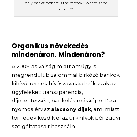
only banks: ‘Where is the money? Where is the
return?’
Organikus növekedés
mindenáron. Mindenáron?
A 2008-as válság miatt amúgy is
megrendült bizalommal birkózó bankok
kihívói remek
hívószavakkal
célozzák az
ügyfeleket:
transzparencia,
díjmentesség, bankolás másképp
. De a
nyomos érv az
alacsony díjak
, ami miatt
tömegek kezdik el az új kihívók pénzügyi
szolgáltatásait használni.