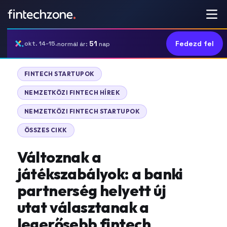
51
Fedezd fel
okt. 14-15.
normál ár:
nap
|
FINTECH STARTUPOK
|
NEMZETKÖZI FINTECH HÍREK
|
NEMZETKÖZI FINTECH STARTUPOK
ÖSSZES CIKK
Változnak a
játékszabályok: a banki
partnerség helyett új
utat választanak a
legerősebb fintech