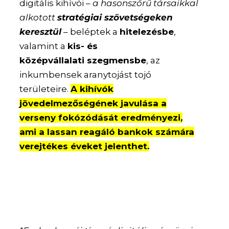
digitális kihívói –
a hasonszőrű társaikkal
alkotott
stratégiai szövetségeken
keresztül
– beléptek a
hitelezésbe
,
valamint a
kis- és
középvállalati szegmensbe
, az
inkumbensek aranytojást tojó
területeire.
A kihívók
jövedelmezőségének javulása a
verseny fokózódását eredményezi,
ami a lassan reagáló bankok számára
verejtékes éveket jelenthet.