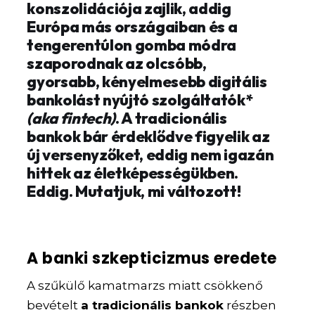
konszolidációja zajlik, addig
Európa más országaiban és a
tengerentúlon gomba módra
szaporodnak az olcsóbb,
gyorsabb, kényelmesebb digitális
bankolást nyújtó szolgáltatók*
(aka fintech)
. A tradicionális
bankok bár érdeklődve figyelik az
új versenyzőket, eddig nem igazán
hittek az életképességükben.
Eddig. Mutatjuk, mi változott!
A banki szkepticizmus eredete
A szűkülő kamatmarzs miatt csökkenő
bevételt
a tradicionális bankok
részben