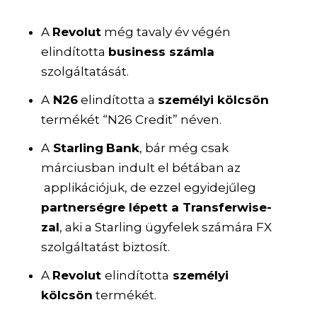
A
Revolut
még tavaly év végén
elindította
business számla
szolgáltatását.
A
N26
elindította a
személyi kölcsön
termékét “N26 Credit” néven.
A
Starling
Bank
, bár még csak
márciusban indult el bétában az
applikációjuk, de ezzel egyidejűleg
partnerségre lépett a Transferwise-
zal
, aki a Starling ügyfelek számára FX
szolgáltatást biztosít.
A
Revolut
elindította
személyi
kölcsön
termékét.