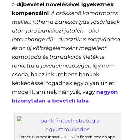
a
díjbevétel növelésével igyekeznek
kompenzálni
.
A csökkenő kamatmarzs
mellett itthon a bankkártyás vásárlások
után járó bankközi jutalék – aka
interchange díj – drasztikus megvágása
és az új költségelemként megjelent
kamatadó és tranzakciós illeték is
rontotta a jövedelmezőséget.
Így nem
csoda, ha az inkumbens bankok
kétkedéssel fogadnak egy olyan üzleti
modellt, aminek hiányzik, vagy
nagyon
bizonytalan a bevételi lába
.
Forrás: Business Insider UK – ING’s fintech boss on app-