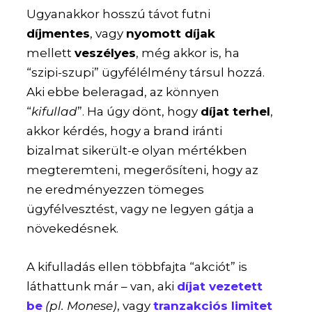
Ugyanakkor hosszú távot futni
díjmentes
, vagy
nyomott díjak
mellett
veszélyes
, még akkor is, ha
“szipi-szupi” ügyfélélmény társul hozzá.
Aki ebbe beleragad, az könnyen
“
kifullad
”. Ha úgy dönt, hogy
díjat terhel
,
akkor kérdés, hogy a brand iránti
bizalmat sikerült-e olyan mértékben
megteremteni, megerősíteni, hogy az
ne eredményezzen tömeges
ügyfélvesztést, vagy ne legyen gátja a
növekedésnek.
A kifulladás ellen többfajta “akciót” is
láthattunk már – van, aki
díjat vezetett
be
(pl. Monese)
, vagy
tranzakciós limitet