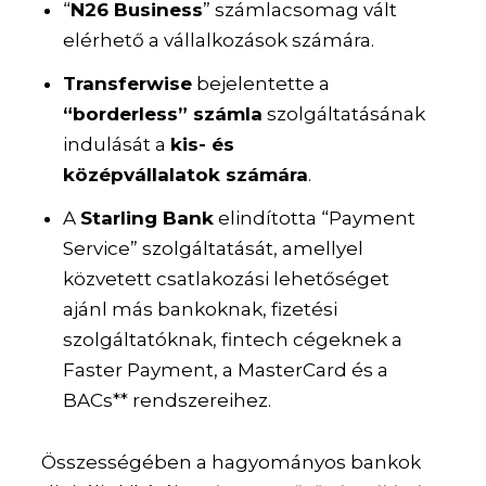
“
N26 Business
” számlacsomag vált
elérhető a vállalkozások számára.
Transferwise
bejelentette a
“borderless” számla
szolgáltatásának
indulását a
kis- és
középvállalatok
számára
.
A
Starling Bank
elindította
“Payment
Service” szolgáltatás
át, amellyel
közvetett csatlakozási lehetőséget
ajánl más bankoknak, fizetési
szolgáltatóknak, fintech cégeknek a
Faster Payment, a MasterCard és a
BACs** rendszereihez.
Összességében a hagyományos bankok