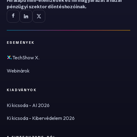
Híralapú mini-elemzések és hírmagyarázat a hazai
pénzügyi szektor döntéshozóinak.
ESEMÉNYEK
TechShow X.
Webinárok
KIADVÁNYOK
Ki kicsoda - AI 2026
Ki kicsoda - Kibervédelem 2026