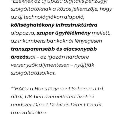
*Ezeknek az új típusú digitális pénzügyi
szolgáltatóknak a közös jellemzője, hogy
az új technológiákon alapuló,
költséghatékony infrastruktúrára
alapozva,
szuper ügyfélélmény
mellett,
az inkumbens bankoknál lényegesen
transzparensebb és alacsonyabb
árazás
sal – az igazán hardcore
versenyzők díjmentesen – nyújtják
szolgáltatásaikat.
**BACs: a Bacs Payment Schemes Ltd.
által, UK-ben üzemeltetett fizetési
rendszer Direct Debit és Direct Credit
tranzakciókra.