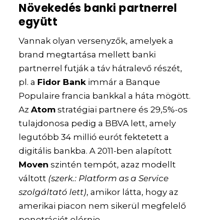
Növekedés banki partnerrel
együtt
Vannak olyan versenyzők, amelyek a
brand megtartása mellett banki
partnerrel futják a táv hátralevő részét,
pl. a
Fidor Bank
immár a Banque
Populaire francia bankkal a háta mögött.
Az
Atom
stratégiai partnere és 29,5%-os
tulajdonosa pedig a BBVA lett, amely
legutóbb 34 millió eurót fektetett a
digitális bankba. A 2011-ben alapított
Moven
szintén tempót, azaz modellt
váltott
(szerk.: Platform as a Service
szolgáltató lett)
, amikor látta, hogy az
amerikai piacon nem sikerül megfelelő
penetrációt elérnie.