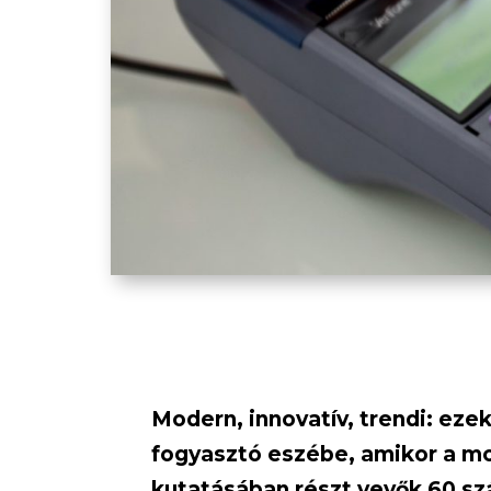
Modern, innovatív, trendi: ezek
fogyasztó eszébe, amikor a mo
kutatásában részt vevők 60 szá