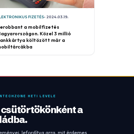
LEKTRONIKUS FIZETÉS
2024.03.19.
erobbant a mobilfizetés
agyarországon. Közel 3 millió
ankkártya költözött már a
obiltárcákba
INTECHZONE HETI LEVELE
: csütörtökönként a
dádba.
leményei, lefordítva arra, mit érdemes