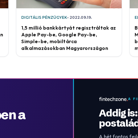
DIGITÁLIS PÉNZÜGYEK
2022.09.19.
E
1,5 millió bankkártyát regisztráltak az
B
on
Apple Pay-be, Google Pay-be,
M
Simple-be, mobiltárca
b
alkalmazásokban Magyarországon
m
A F
en a
Addig is
postalá
A hét fontos fej