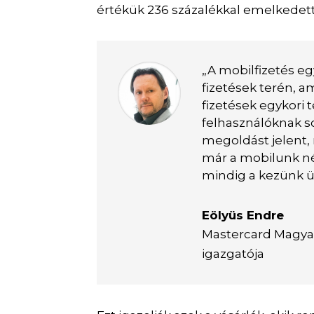
értékük 236 százalékkal emelkedett
„A mobilfizetés egy
fizetések terén,
fizetések egykori 
felhasználóknak 
megoldást jelent, 
már a mobilunk né
mindig a kezünk 
Eölyüs Endre
Mastercard Magyar
igazgatója