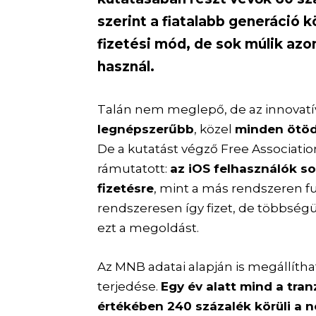
szerint a fiatalabb generáció 
fizetési mód, de sok múlik azo
használ.
Talán nem meglepő, de az innovatív
legnépszerűbb
, közel
minden ötöd
De a kutatást végző Free Associati
rámutatott:
az iOS felhasználók so
fizetésre
, mint a más rendszeren fu
rendszeresen így fizet, de többség
ezt a megoldást.
Az MNB adatai alapján is megállítha
terjedése.
Egy év alatt mind a tr
értékében 240 százalék körüli a 