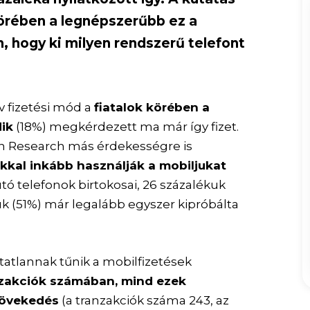
körében a legnépszerűbb ez a
n, hogy ki milyen rendszerű telefont
 fizetési mód a
fiatalok körében a
ik
(18%) megkérdezett ma már így fizet.
on Research más érdekességre is
kkal inkább használják a mobiljukat
tó telefonok birtokosai, 26 százalékuk
ük (51%) már legalább egyszer kipróbálta
tatlannak tűnik a mobilfizetések
anzakciók számában, mind ezek
növekedés
(a tranzakciók száma 243, az