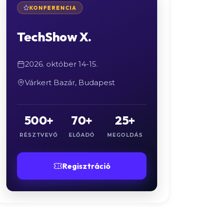
KONFERENCIA
TechShow X.
2026. október 14-15.
Várkert Bazár, Budapest
500+
70+
25+
RÉSZTVEVŐ
ELŐADÓ
MEGOLDÁS
Regisztráció