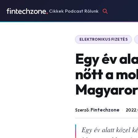
Cikkek
Podcast
Rólunk
ELEKTRONIKUS FIZETÉS
Egy év ala
nőtt a mo
Magyaror
Fintechzone
Szerző:
·
2022.
Egy év alatt közel k