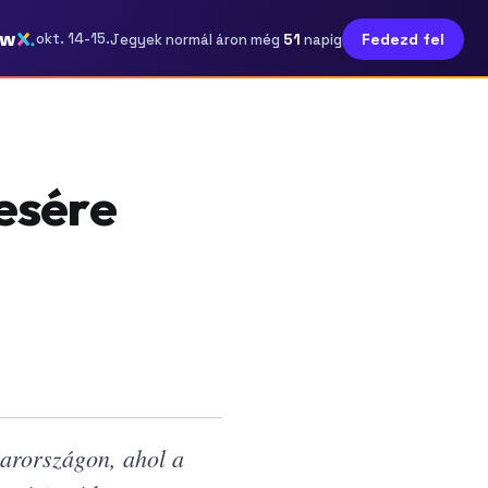
ow
51
okt. 14-15.
Fedezd fel
Jegyek normál áron még
napig
resére
yarországon, ahol a