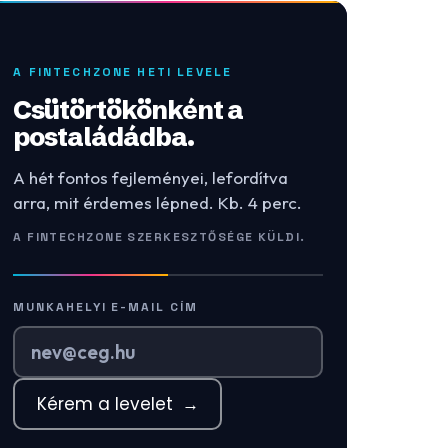
A FINTECHZONE HETI LEVELE
Csütörtökönként a
postaládádba.
A hét fontos fejleményei, lefordítva
arra, mit érdemes lépned. Kb. 4 perc.
A FINTECHZONE SZERKESZTŐSÉGE KÜLDI.
MUNKAHELYI E-MAIL CÍM
Kérem a levelet
→