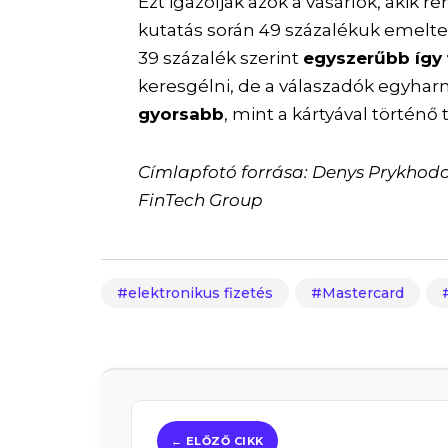
Ezt igazolják azok a vásárlók, akik 
kutatás során 49 százalékuk emelte 
39 százalék szerint
egyszerűbb így 
keresgélni, de a válaszadók egyhar
gyorsabb
, mint a kártyával történő 
Címlapfotó forrása: Denys Prykhodov
FinTech Group
elektronikus fizetés
Mastercard