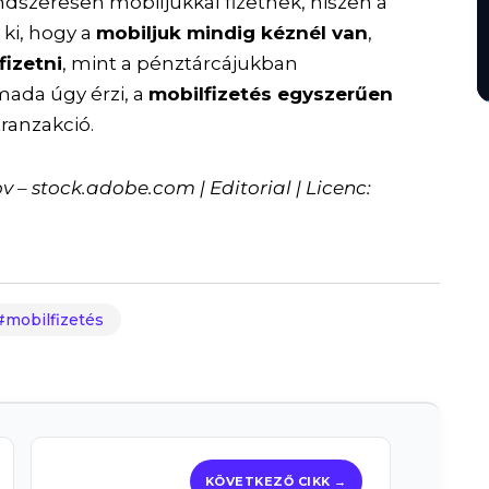
rendszeresen mobiljukkal fizetnek, hiszen a
ki, hogy a
mobiljuk mindig kéznél van
,
fizetni
, mint a pénztárcájukban
mada úgy érzi, a
mobilfizetés egyszerűen
tranzakció.
 – stock.adobe.com | Editorial | Licenc:
mobilfizetés