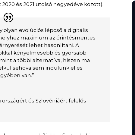
 2020 és 2021 utolsó negyedéve között).
 olyan evolúciós lépcső a digitális
 amelyhez maximum az érintésmentes
térnyerését lehet hasonlítani. A
sokkal kényelmesebb és gyorsabb
mint a többi alternatíva, hiszen ma
lkül sehova sem indulunk el és
ügyében van.”
országért és Szlovéniáért felelős