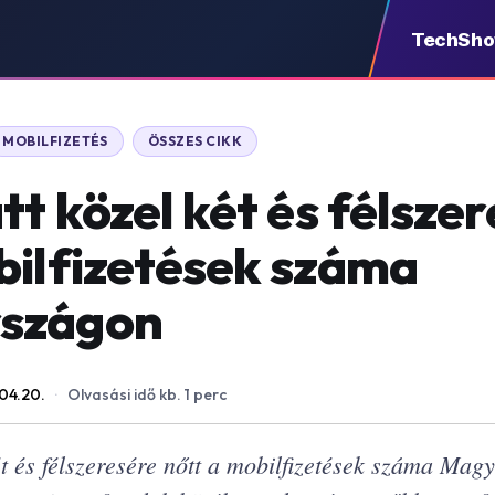
TechSh
MOBILFIZETÉS
ÖSSZES CIKK
tt közel két és félsze
bilfizetések száma
szágon
04.20.
·
Olvasási idő kb. 1 perc
ét és félszeresére nőtt a mobilfizetések száma Mag