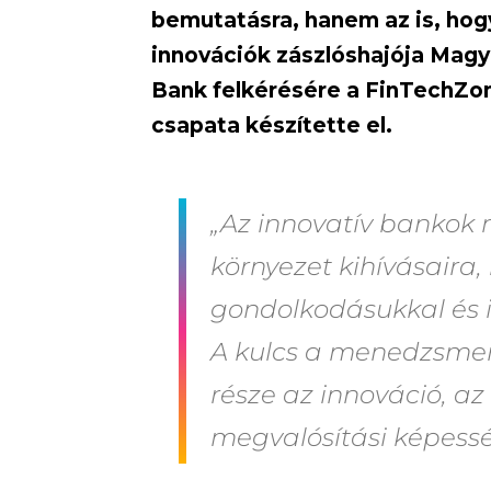
bemutatásra, hanem az is, hogy
innovációk zászlóshajója Magy
Bank felkérésére a FinTechZo
csapata készítette el.
„Az innovatív bankok
környezet kihívásaira,
gondolkodásukkal és i
A kulcs a menedzsmen
része az innováció, az 
megvalósítási képess