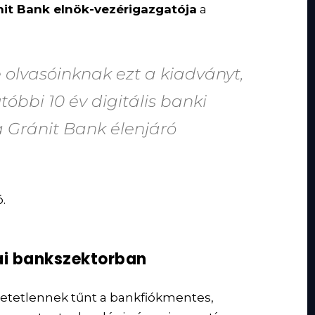
nit Bank elnök-vezérigazgatója
a
olvasóinknak ezt a kiadványt,
óbbi 10 év digitális banki
a Gránit Bank élenjáró
.
zai bankszektorban
hetetlennek tűnt a bankfiókmentes,