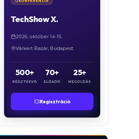
KONFERENCIA
TechShow X.
2026. október 14-15.
Várkert Bazár, Budapest
500+
70+
25+
RÉSZTVEVŐ
ELŐADÓ
MEGOLDÁS
Regisztráció