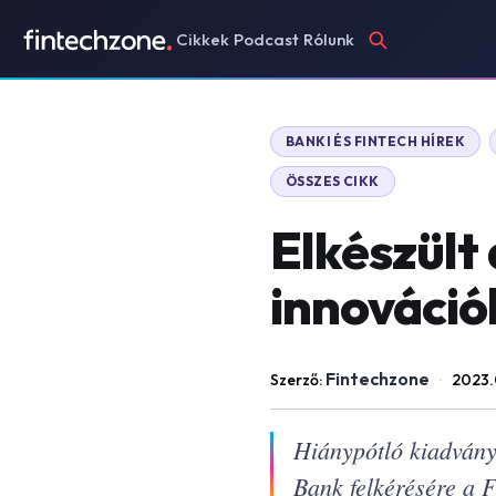
Cikkek
Podcast
Rólunk
BANKI ÉS FINTECH HÍREK
ÖSSZES CIKK
Elkészült 
innováció
Fintechzone
Szerző:
·
2023.0
Hiánypótló kiadvány 
Bank felkérésére a 