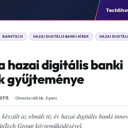
TechSh
BANKTECH
HAZAI DIGITÁLIS BANKI HÍREK
HAZAI DIGITÁL
a hazai digitális banki
k gyűjteménye
7.11.
·
Olvasási idő kb. 2 perc
készült az elmúlt tíz év hazai digitális banki innov
FinTech Group közreműködésével.