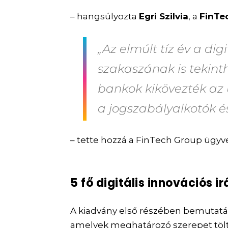
– hangsúlyozta
Egri Szilvia
, a
FinTe
„Az elmúlt tíz év a dig
szakaszának is tekint
bankok kikövezték az 
a jogszabályalkotók 
– tette hozzá a FinTech Group ügyv
5 fő digitális innovációs 
A kiadvány első részében bemutatá
amelyek meghatározó szerepet töl