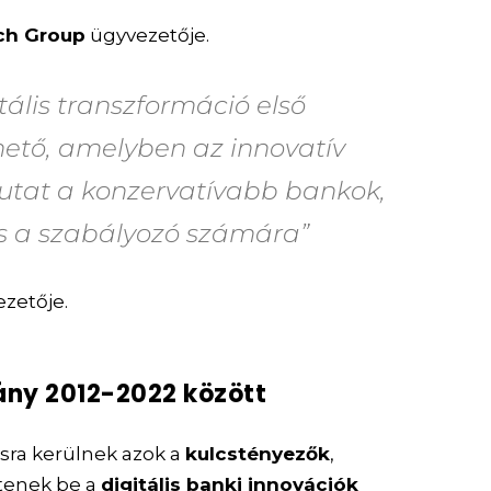
ch Group
ügyvezetője.
itális transzformáció első
hető, amelyben az innovatív
utat a konzervatívabb bankok,
és a szabályozó számára”
ezetője.
irány 2012-2022 között
sra kerülnek azok a
kulcstényezők
,
tenek be a
digitális banki innovációk