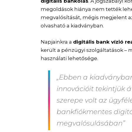
digitális bankolás
. A jogszabályi k
megoldások hiánya nem tették leh
megvalósítását, mégis megjelent 
olvasható a kiadványban.
Napjainkra a
digitális bank vízió re
került a pénzügyi szolgáltatások – 
használati lehetősége.
„Ebben a kiadványban 
innovációit tekintjük
szerepe volt az ügyfé
bankfiókmentes digitá
megvalósulásában”