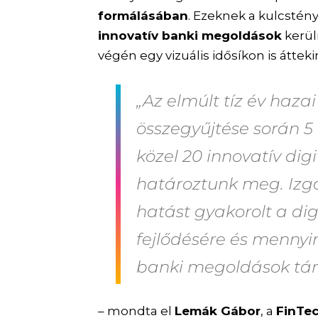
formálásában
. Ezeknek a kulcstén
innovatív banki megoldások
kerül
végén egy vizuális idősíkon is áttek
„Az elmúlt tíz év haza
összegyűjtése során 5 f
közel 20 innovatív di
határoztunk meg. Izga
hatást gyakorolt a dig
fejlődésére és mennyir
banki megoldások tár
– mondta el
Lemák Gábor
, a
FinTe