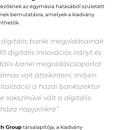
yezőknek az egymásra hatásából született
nek bemutatásra, amelyek a kiadvány
inthetők.
i digitális banki megoldásainak
ő digitális innovációs irányt és
gitális banki megoldáscsoportot
lmas volt áttekinteni, milyen
italizáció a hazai bankszektor
e sokszínűvé vált a digitális
háza napjainkra”
ch Group
társalapítója, a kiadvány