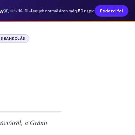
ow
50
okt. 14-15.
Fedezd fel
Jegyek normál áron még
napig
IS BANKOLÁS
ációiról, a Gránit