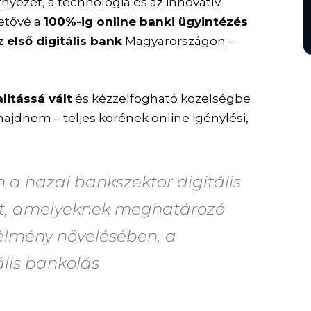
örnyezet, a technológia és az innovatív
etővé a
100%-ig online banki ügyintézés
az
első digitális bank
Magyarországon –
alitássá vált
és kézzelfogható közelségbe
majdnem – teljes körének online igénylési,
a hazai bankszektor digitális
 át, amelyeknek meghatározó
lélmény növelésében, a
lis bankolás