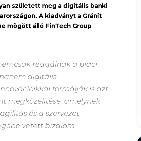
an született meg a digitális banki
arországon. A kiadványt a Gránit
ne mögött álló FinTech Group
 nemcsak reagálnak a piaci
 hanem digitális
nnovációikkal formálják is azt.
t megközelítése, amelynek
agilitás és a szervezet
égébe vetett bizalom”