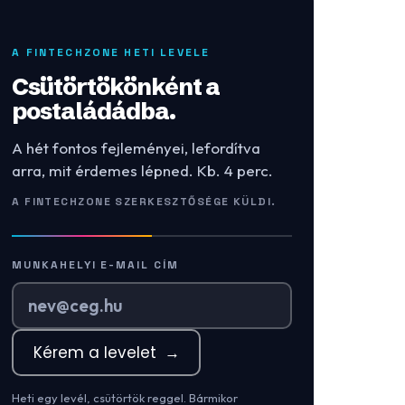
A FINTECHZONE HETI LEVELE
Csütörtökönként a
postaládádba.
A hét fontos fejleményei, lefordítva
arra, mit érdemes lépned. Kb. 4 perc.
A FINTECHZONE SZERKESZTŐSÉGE KÜLDI.
MUNKAHELYI E-MAIL CÍM
Kérem a levelet
→
Heti egy levél, csütörtök reggel. Bármikor