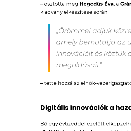
– osztotta meg
Hegedüs Éva
, a
Grá
kiadvány elkészítése során.
„Örömmel adjuk közre 
amely bemutatja az ut
innovációit és köztük 
megoldásait”
– tette hozzá az elnök-vezérigazgató
Digitális innovációk a ha
Bő egy évtizeddel ezelőtt elképzel