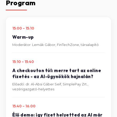
Program
15:00 – 15:10
Warm-up
Moderátor: Lemák Gábor, FinTechZone, társalapító
15:10 – 15:40
A checkouton túl: merre tart az online
fizetés - az AI-ügynökök hajnalán?
Előadó: dr. Al-Absi Gáber Seif, SimplePay Zrt.,
vezérigazgató-helyettes
15:40 – 16:00
Élő demo: így fizet helyetted az AI már