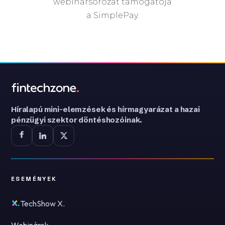
webinársorozat támogatója
a SimplePay.
Híralapú mini-elemzések és hírmagyarázat a hazai
pénzügyi szektor döntéshozóinak.
ESEMÉNYEK
TechShow X.