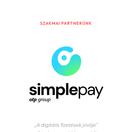
SZAKMAI PARTNERÜNK
„A digitális fizetések jövője”