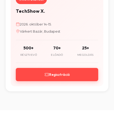
TechShow X.
2026. október 14-15.
Várkert Bazár, Budapest
500+
70+
25+
RÉSZTVEVŐ
ELŐADÓ
MEGOLDÁS
Regisztráció