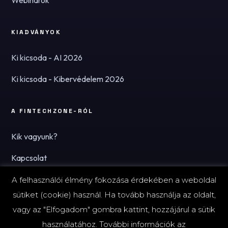
Webinárok
KIADVÁNYOK
Ki kicsoda - AI 2026
Ki kicsoda - Kibervédelem 2026
A FINTECHZONE-RÓL
Kik vagyunk?
Kapcsolat
Hírlevél
A felhasználói élmény fokozása érdekében a weboldal
sütiket (cookie) használ. Ha tovább használja az oldalt,
vagy az "Elfogadom" gombra kattint, hozzájárul a sütik
használatához. További információk az