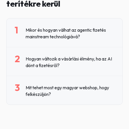
terítékre kerül
1
Mikor és hogyan válhat az agentic fizetés
mainstream technológiává?
2
Hogyan változik a vásárlási élmény, ha az AI
dönt a fizetésről?
3
Mit tehet most egy magyar webshop, hogy
felkészüljön?