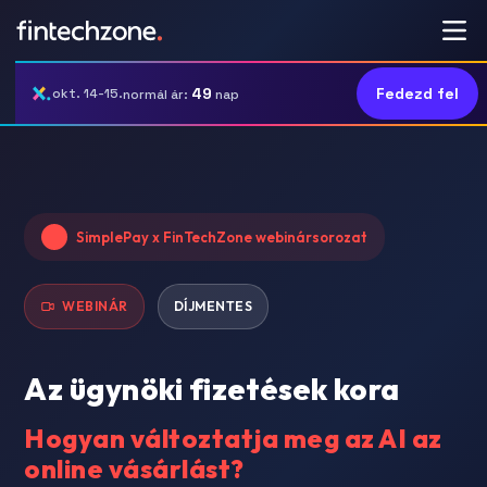
49
Fedezd fel
okt. 14-15.
normál ár:
nap
SimplePay x FinTechZone webinársorozat
WEBINÁR
DÍJMENTES
Az ügynöki fizetések kora
Hogyan változtatja meg az AI az
online vásárlást?