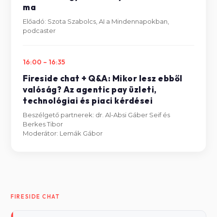
ma
Előadó: Szota Szabolcs, AI a Mindennapokban,
podcaster
16:00 – 16:35
Fireside chat + Q&A: Mikor lesz ebből
valóság? Az agentic pay üzleti,
technológiai és piaci kérdései
Beszélgető partnerek: dr. Al-Absi Gáber Seif és
Berkes Tibor
Moderátor: Lemák Gábor
FIRESIDE CHAT