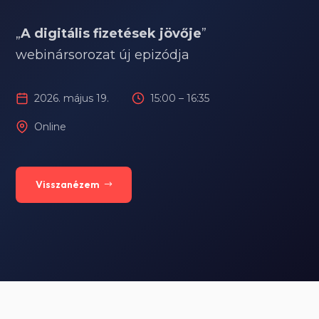
„
A digitális fizetések jövője
”
webinársorozat új epizódja
2026. május 19.
15:00 – 16:35
Online
Visszanézem