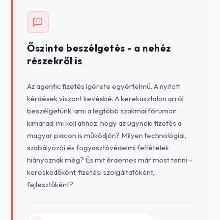
Őszinte beszélgetés - a nehéz
részekről is
Az agentic fizetés ígérete egyértelmű. A nyitott
kérdések viszont kevésbé. A kerekasztalon arról
beszélgetünk, ami a legtöbb szakmai fórumon
kimarad: mi kell ahhoz, hogy az ügynöki fizetés a
magyar piacon is működjön? Milyen technológiai,
szabályozói és fogyasztóvédelmi feltételek
hiányoznak még? És mit érdemes már most tenni –
kereskedőként, fizetési szolgáltatóként,
fejlesztőként?