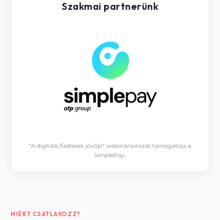
Szakmai partnerünk
"A digitális fizetések jövője" webinársorozat támogatója a
SimplePay.
MIÉRT CSATLAKOZZ?