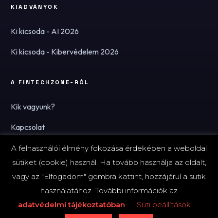
KIADVÁNYOK
Ki kicsoda - AI 2026
Ki kicsoda - Kibervédelem 2026
A FINTECHZONE-RÓL
Kik vagyunk?
Kapcsolat
Hírlevél
A felhasználói élmény fokozása érdekében a weboldal
sütiket (cookie) használ. Ha tovább használja az oldalt,
vagy az "Elfogadom" gombra kattint, hozzájárul a sütik
használatához. További információk az
© 2026 FinTechZone.hu - A FinTech Group Kft.
adatvédelmi tájékoztatóban
Süti beállítások
Impresszum
Adatvédelmi tájékoztató (PDF)
Süti-beállítások