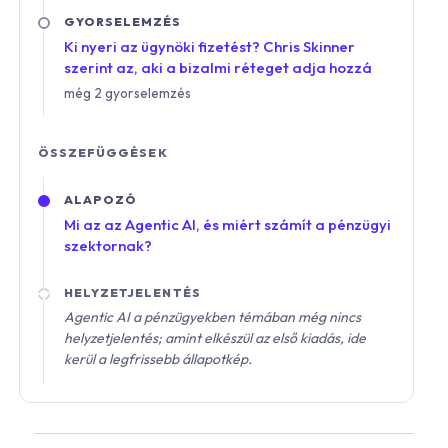
GYORSELEMZÉS
Ki nyeri az ügynöki fizetést? Chris Skinner
szerint az, aki a bizalmi réteget adja hozzá
még 2 gyorselemzés
ÖSSZEFÜGGÉSEK
ALAPOZÓ
Mi az az Agentic AI, és miért számít a pénzügyi
szektornak?
HELYZETJELENTÉS
Agentic AI a pénzügyekben témában még nincs
helyzetjelentés; amint elkészül az első kiadás, ide
kerül a legfrissebb állapotkép.