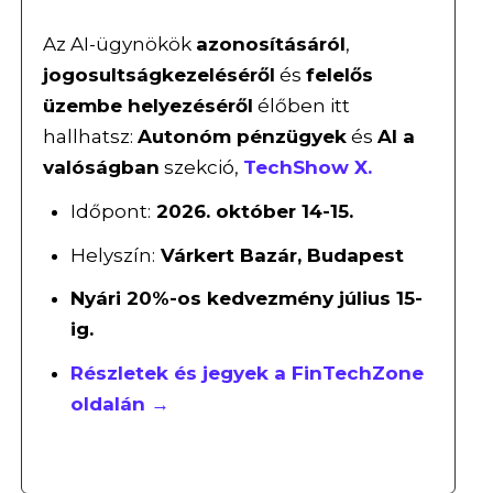
Az AI-ügynökök
azonosításáról
,
jogosultságkezeléséről
és
felelős
üzembe helyezéséről
élőben itt
hallhatsz:
Autonóm pénzügyek
és
AI a
valóságban
szekció,
TechShow X.
Időpont:
2026. október 14-15.
Helyszín:
Várkert Bazár, Budapest
Nyári 20%-os kedvezmény július 15-
ig.
Részletek és jegyek a FinTechZone
oldalán →