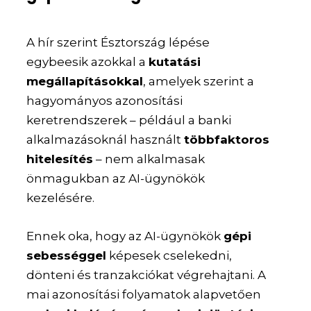
A hír szerint Észtország lépése
egybeesik azokkal a
kutatási
megállapításokkal
, amelyek szerint a
hagyományos azonosítási
keretrendszerek – például a banki
alkalmazásoknál használt
többfaktoros
hitelesítés
– nem alkalmasak
önmagukban az AI-ügynökök
kezelésére.
Ennek oka, hogy az AI-ügynökök
gépi
sebességgel
képesek cselekedni,
dönteni és tranzakciókat végrehajtani. A
mai azonosítási folyamatok alapvetően