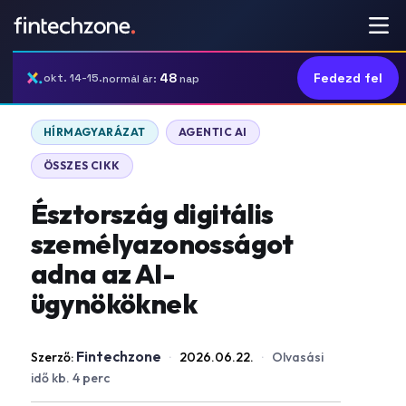
48
Fedezd fel
okt. 14-15.
normál ár:
nap
|
|
HÍRMAGYARÁZAT
AGENTIC AI
ÖSSZES CIKK
Észtország digitális
személyazonosságot
adna az AI-
ügynököknek
Fintechzone
Szerző:
·
2026.06.22.
·
Olvasási
idő kb. 4 perc