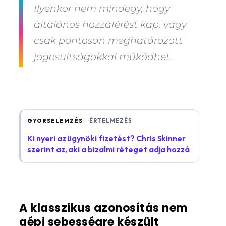
Ilyenkor nem mindegy, hogy
általános hozzáférést kap, vagy
csak pontosan meghatározott
jogosultságokkal működhet.
GYORSELEMZÉS
ÉRTELMEZÉS
Ki nyeri az ügynöki fizetést? Chris Skinner
szerint az, aki a bizalmi réteget adja hozzá
A klasszikus azonosítás nem
gépi sebességre készült