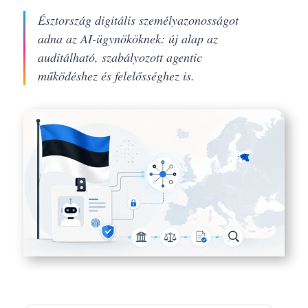
Észtország digitális személyazonosságot
adna az AI-ügynököknek: új alap az
auditálható, szabályozott agentic
működéshez és felelősséghez is.