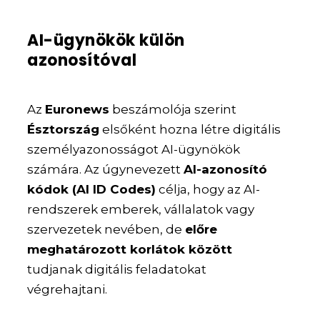
AI-ügynökök külön
azonosítóval
Az
Euronews
beszámolója szerint
Észtország
elsőként hozna létre digitális
személyazonosságot AI-ügynökök
számára. Az úgynevezett
AI-azonosító
kódok (AI ID Codes)
célja, hogy az AI-
rendszerek emberek, vállalatok vagy
szervezetek nevében, de
előre
meghatározott korlátok között
tudjanak digitális feladatokat
végrehajtani.