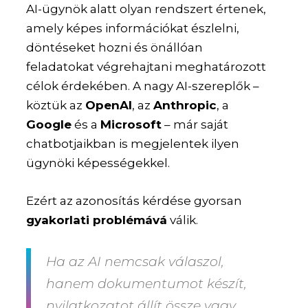
AI-ügynök alatt olyan rendszert értenek,
amely képes információkat észlelni,
döntéseket hozni és önállóan
feladatokat végrehajtani meghatározott
célok érdekében. A nagy AI-szereplők –
köztük az
OpenAI
, az
Anthropic
, a
Google
és a
Microsoft
– már saját
chatbotjaikban is megjelentek ilyen
ügynöki képességekkel.
Ezért az azonosítás kérdése gyorsan
gyakorlati problémává
válik.
Ha az AI nemcsak válaszol,
hanem dokumentumot készít,
nyilatkozatot állít össze vagy