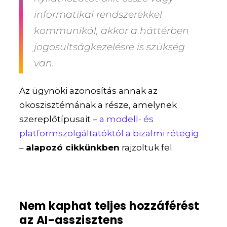
informatikai rendszerekkel
kommunikál, akkor a háttérben
jogosultságkezelésre is szükség
van.
Az ügynöki azonosítás annak az
ökoszisztémának a része, amelynek
szereplőtípusait –
a modell- és
platformszolgáltatóktól a bizalmi rétegig
–
alapozó cikkünkben
rajzoltuk fel.
Nem kaphat teljes hozzáférést
az AI-asszisztens