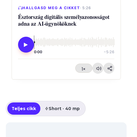
HALLGASD MEG A CIKKET
· 5:26
Észtország digitális személyazonosságot
adna az AI-ügynököknek
0:00
−5:26
1×
Teljes cikk
Short · 40 mp