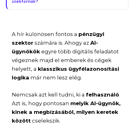
szektornak?
A hír különösen fontos a
pénzügyi
szektor
számára is. Ahogy az
AI-
ügynökök
egyre több digitális feladatot
végeznek majd el emberek és cégek
helyett, a
klasszikus ügyfélazonosítási
logika
már nem lesz elég.
Nemcsak azt kell tudni, ki a
felhasználó
.
Azt is, hogy pontosan
melyik AI-ügynök,
kinek a megbízásából, milyen keretek
között
cselekszik.