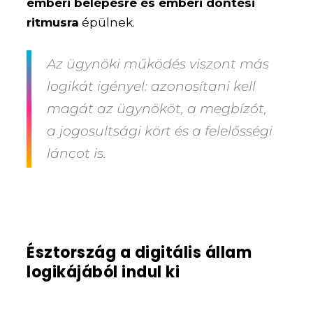
emberi belépésre és emberi döntési
ritmusra
épülnek.
Az ügynöki működés viszont más
logikát igényel: azonosítani kell
magát az ügynököt, a megbízót,
a jogosultsági kört és a felelősségi
láncot is.
Észtország a digitális állam
logikájából indul ki