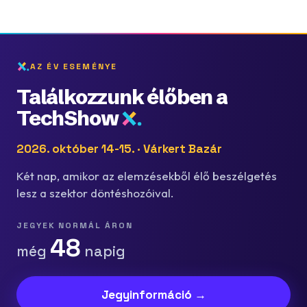
AZ ÉV ESEMÉNYE
Találkozzunk élőben a
TechShow
2026. október 14-15. · Várkert Bazár
Két nap, amikor az elemzésekből élő beszélgetés
lesz a szektor döntéshozóival.
JEGYEK NORMÁL ÁRON
48
még
napig
Jegyinformáció →