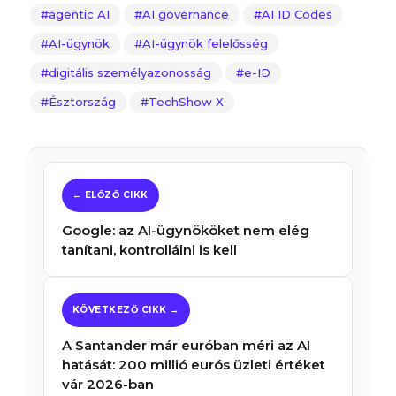
agentic AI
AI governance
AI ID Codes
AI-ügynök
AI-ügynök felelősség
digitális személyazonosság
e-ID
Észtország
TechShow X
Google: az AI-ügynököket nem elég
tanítani, kontrollálni is kell
A Santander már euróban méri az AI
hatását: 200 millió eurós üzleti értéket
vár 2026-ban