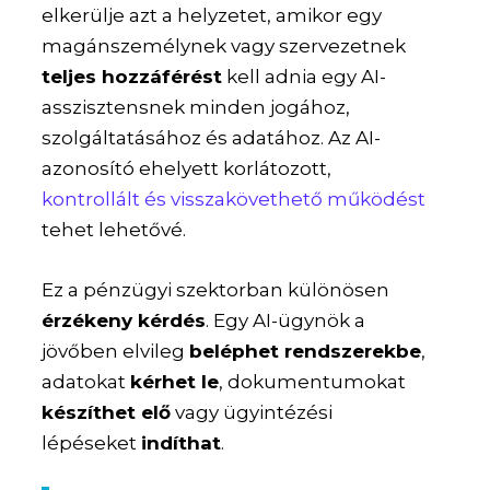
elkerülje azt a helyzetet, amikor egy
magánszemélynek vagy szervezetnek
teljes hozzáférést
kell adnia egy AI-
asszisztensnek minden jogához,
szolgáltatásához és adatához. Az AI-
azonosító ehelyett korlátozott,
kontrollált és visszakövethető működést
tehet lehetővé.
Ez a pénzügyi szektorban különösen
érzékeny kérdés
. Egy AI-ügynök a
jövőben elvileg
beléphet rendszerekbe
,
adatokat
kérhet le
, dokumentumokat
készíthet elő
vagy ügyintézési
lépéseket
indíthat
.