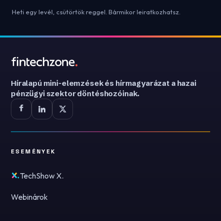
Heti egy levél, csütörtök reggel. Bármikor leiratkozhatsz.
Híralapú mini-elemzések és hírmagyarázat a hazai
pénzügyi szektor döntéshozóinak.
ESEMÉNYEK
TechShow X.
Webinárok