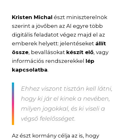
Kristen Michal
észt miniszterelnök
szerint a jövőben az AI egyre több
digitális feladatot végez majd el az
emberek helyett: jelentéseket
állít
össze
, bevallásokat
készít elő
, vagy
információs rendszerekkel
lép
kapcsolatba
.
Ehhez viszont tisztán kell látni,
hogy ki jár el kinek a nevében,
milyen jogokkal, és ki viseli a
végső felelősséget.
Az észt kormány célja az is, hogy