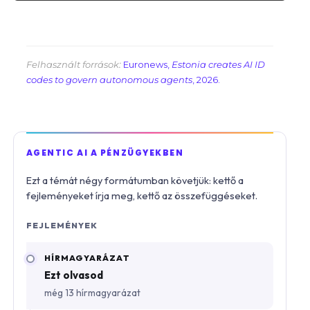
Felhasznált források:
Euronews,
Estonia creates AI ID
codes to govern autonomous agents
, 2026.
AGENTIC AI A PÉNZÜGYEKBEN
Ezt a témát négy formátumban követjük: kettő a
fejleményeket írja meg, kettő az összefüggéseket.
FEJLEMÉNYEK
HÍRMAGYARÁZAT
Ezt olvasod
még 13 hírmagyarázat