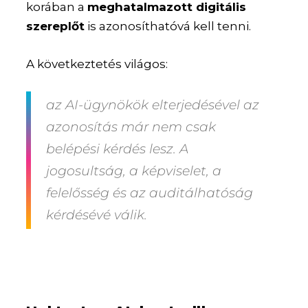
korában a
meghatalmazott digitális
szereplőt
is azonosíthatóvá kell tenni.
A következtetés világos:
az AI-ügynökök elterjedésével az
azonosítás már nem csak
belépési kérdés lesz. A
jogosultság, a képviselet, a
felelősség és az auditálhatóság
kérdésévé válik.