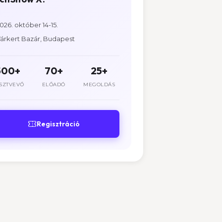
026. október 14-15.
árkert Bazár, Budapest
500+
70+
25+
SZTVEVŐ
ELŐADÓ
MEGOLDÁS
Regisztráció