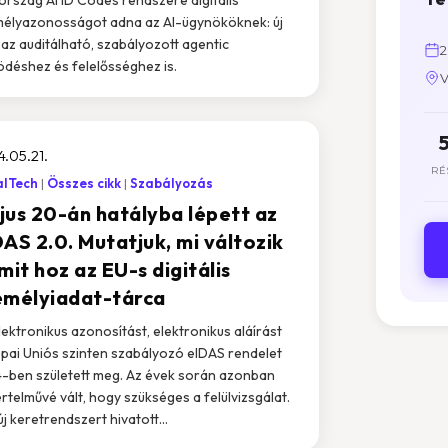
élyazonosságot adna az AI-ügynököknek: új
 az auditálható, szabályozott agentic
2
déshez és felelősséghez is.
V
.05.21.
RÉ
alTech
Összes cikk
Szabályozás
jus 20-án hatályba lépett az
AS 2.0. Mutatjuk, mi változik
mit hoz az EU-s digitális
emélyiadat-tárca
lektronikus azonosítást, elektronikus aláírást
pai Uniós szinten szabályozó eIDAS rendelet
-ben született meg. Az évek során azonban
rtelművé vált, hogy szükséges a felülvizsgálat.
új keretrendszert hivatott...