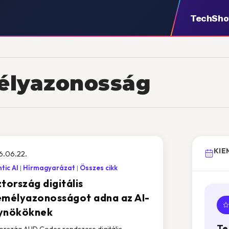
TechSh
mélyazonosság
KIE
6.06.22.
tic AI
Hírmagyarázat
Összes cikk
tország digitális
emélyazonosságot adna az AI-
ynököknek
Te
ország AI ID Codes rendszere digitális