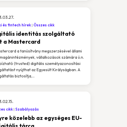
.03.27.
i és fintech hírek
Összes cikk
itális identitás szolgáltató
tt a Mastercard
stercard a tanúsítvány megszerzésével állami
 magánintézmények, vállalkozások számára ú.n.
ízható (trusted) digitális személyazonosítási
gáltatást nyújthat az Egyesült Királyságban. A
áltatás biztosítja,...
.02.15.
es cikk
Szabályozás
yre közelebb az egységes EU-
igitális tárca