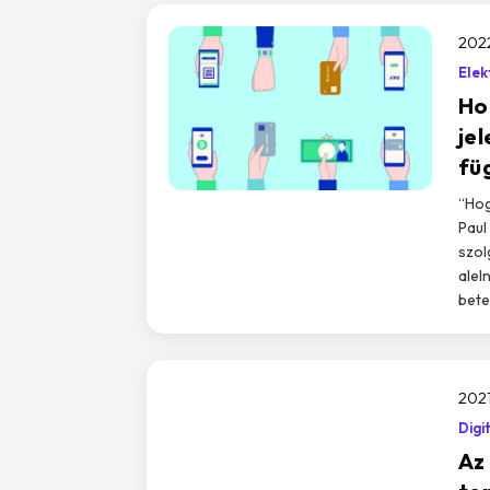
2022
Elek
Ho
jel
fü
“Hog
Paul
szol
alel
bete
2021
Digi
Az