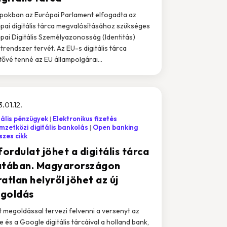
pokban az Európai Parlament elfogadta az
pai digitális tárca megvalósításához szükséges
pai Digitális Személyazonosság (Identitás)
trendszer tervét. Az EU-s digitális tárca
tővé tenné az EU állampolgárai...
.01.12.
tális pénzügyek
Elektronikus fizetés
zetközi digitális bankolás
Open banking
zes cikk
fordulat jöhet a digitális tárca
atában. Magyarországon
atlan helyről jöhet az új
goldás
t megoldással tervezi felvenni a versenyt az
e és a Google digitális tárcáival a holland bank,