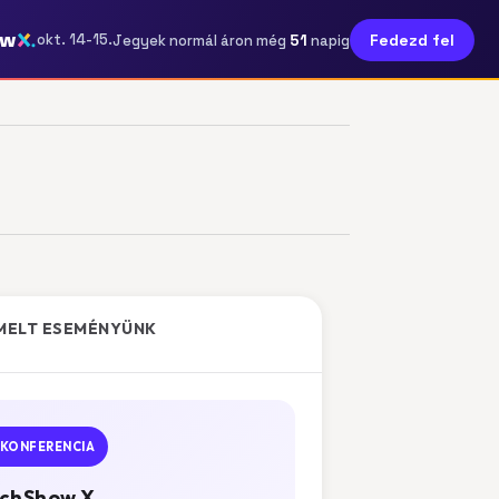
ow
51
okt. 14-15.
Fedezd fel
Jegyek normál áron még
napig
MELT ESEMÉNYÜNK
KONFERENCIA
chShow X.