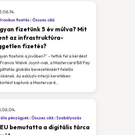
.06.14.
tronikus fizetés
Összes cikk
gyan fizetünk 5 év múlva? Mit
ent az infrastruktúra-
ggetlen fizetés?
yan fizetünk a jövőben?” - tettük fel a kérdést
 Francis Walvik Joynt-nak, a Mastercard Bill Pay
gáltatás globális bevezetéséért felelős
nökének. Az exkluzív interjú keretében
kintést kaptunk a Mastercard...
.06.04.
tális pénzügyek
Összes cikk
Szabályozás
 EU bemutatta a digitális tárca