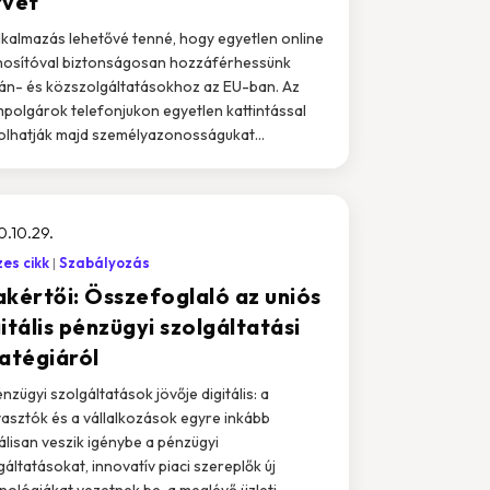
rvét
lkalmazás lehetővé tenné, hogy egyetlen online
osítóval biztonságosan hozzáférhessünk
n- és közszolgáltatásokhoz az EU-ban. Az
mpolgárok telefonjukon egyetlen kattintással
olhatják majd személyazonosságukat...
.10.29.
es cikk
Szabályozás
akértői: Összefoglaló az uniós
itális pénzügyi szolgáltatási
ratégiáról
énzügyi szolgáltatások jövője digitális: a
asztók és a vállalkozások egyre inkább
tálisan veszik igénybe a pénzügyi
gáltatásokat, innovatív piaci szereplők új
nológiákat vezetnek be, a meglévő üzleti