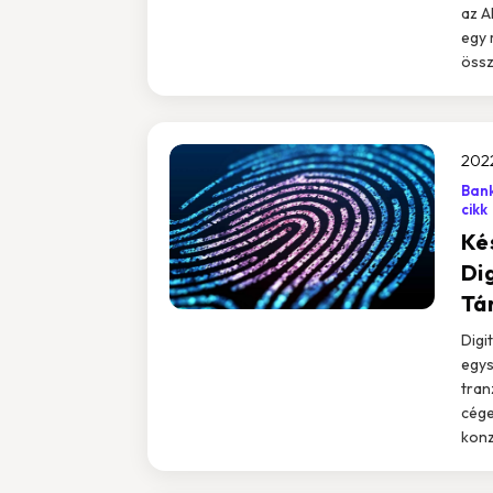
az A
egy 
össz
2022
Bank
cikk
Ké
Di
Tá
Digi
egys
tran
cége
konz