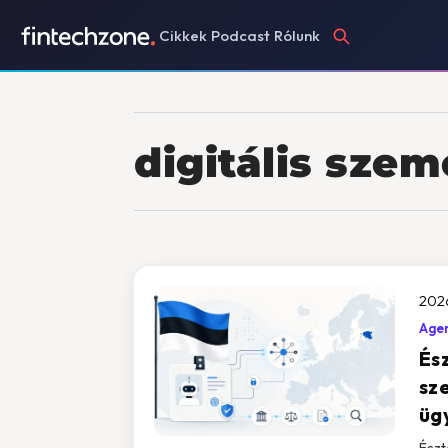
Cikkek
Podcast
Rólunk
digitális sze
202
Agen
Ész
sz
üg
Észt