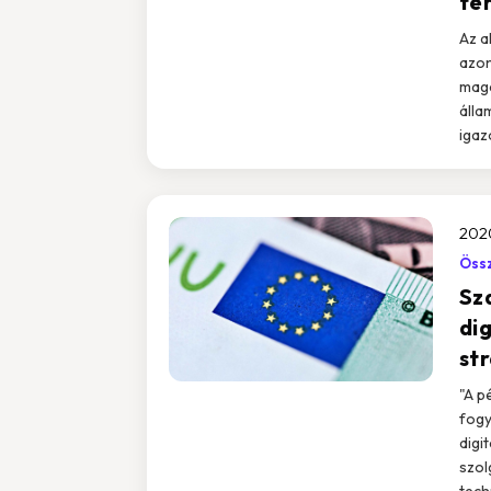
te
Az a
azon
magá
álla
igaz
2020
Össz
Sz
dig
st
"A p
fogy
digi
szol
tech