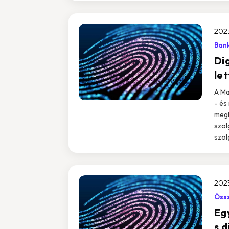
2023
Bank
Dig
le
A Ma
- és
megb
szol
szolg
2023
Össz
Eg
s d