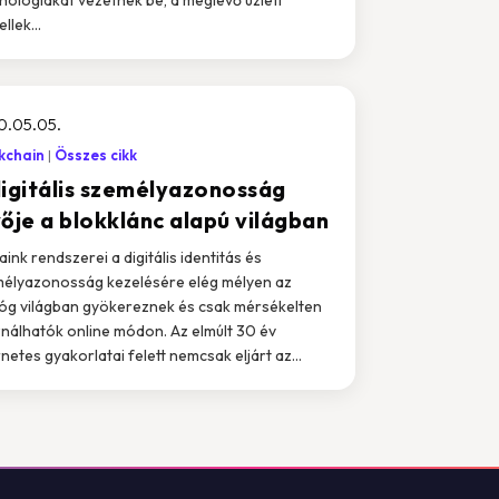
llek...
0.05.05.
kchain
Összes cikk
digitális személyazonosság
vője a blokklánc alapú világban
aink rendszerei a digitális identitás és
élyazonosság kezelésére elég mélyen az
óg világban gyökereznek és csak mérsékelten
nálhatók online módon. Az elmúlt 30 év
rnetes gyakorlatai felett nemcsak eljárt az...