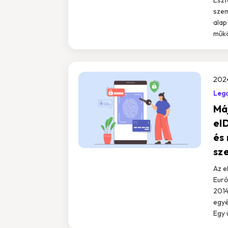
szem
alap
műkö
2024
Leg
Má
eID
és 
sz
Az e
Euró
2014
egyé
Egy 