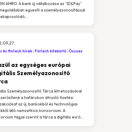
BN AMRO. A bank új vállalkozása az “ID&Pay”
megoldásban egyesíti a személyazonosítással
ekapcsolódó...
.09.27.
i és fintech hírek
Fintech kitekintő
Összes
szül az egységes európai
gitális Személyazonosító
rca
tális Személyazonosító Tárca létrehozásával
zerűsítené a határokon átnyúló fizetési
zakciókat az új, bankokból és technológiai
kből álló nemzetközi konzorcium. A
orcium tagjai szerint a tárca a digitális euró...