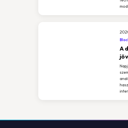
mode
202
Bloc
A 
jö
Napj
szem
anal
hasz
inte