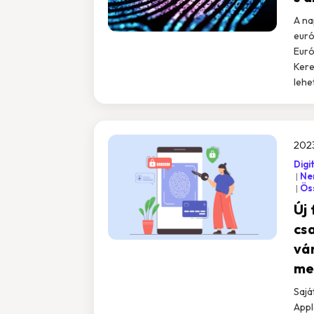
A na
euró
Euró
Kere
lehe
2023
Digi
Nem
Öss
Új 
cs
vár
me
Sajá
Appl