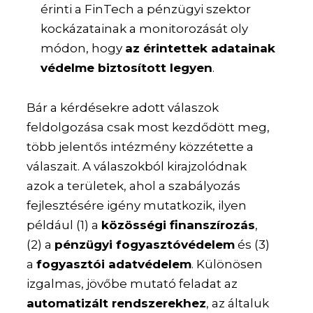
érinti a FinTech a pénzügyi szektor
kockázatainak a monitorozását oly
módon, hogy
az érintettek adatainak
védelme biztosított legyen
.
Bár a kérdésekre adott válaszok
feldolgozása csak most kezdődött meg,
több jelentős intézmény közzétette a
válaszait. A válaszokból kirajzolódnak
azok a területek, ahol a szabályozás
fejlesztésére igény mutatkozik, ilyen
például (1) a
közösségi finanszírozás
,
(2) a
pénzügyi fogyasztóvédelem
és (3)
a
fogyasztói adatvédelem
. Különösen
izgalmas, jövőbe mutató feladat az
automatizált rendszerekhez
, az általuk