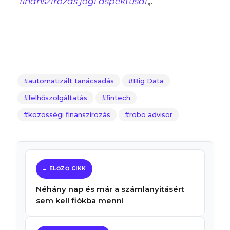
finanszírozás jogi aspektusai
„.
automatizált tanácsadás
Big Data
felhőszolgáltatás
fintech
közösségi finanszírozás
robo advisor
Néhány nap és már a számlanyitásért
sem kell fiókba menni