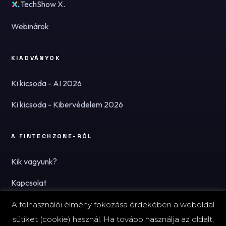
TechShow X.
Webinárok
KIADVÁNYOK
Ki kicsoda - AI 2026
Ki kicsoda - Kibervédelem 2026
A FINTECHZONE-RÓL
Kik vagyunk?
Kapcsolat
Hírlevél
A felhasználói élmény fokozása érdekében a weboldal
sütiket (cookie) használ. Ha tovább használja az oldalt,