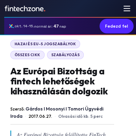
47
Fedezd fel
okt. 14-15.
normál ár:
nap
HAZAI ÉS EU-S JOGSZABÁLYOK
ÖSSZES CIKK
SZABÁLYOZÁS
Az Európai Bizottság a
fintech lehetőségek
kihasználásán dolgozik
Gárdos I Mosonyi I Tomori Ügyvédi
Szerző:
Iroda
·
2017.06.27.
·
Olvasási idő kb. 5 perc
Az Európai Bizottság felállította FinTech