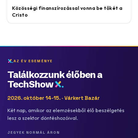
Közösségi finanszírozással vonna be tőkét a
Cristo
AZ ÉV ESEMÉNYE
Találkozzunk élőben a
TechShow
2026. október 14-15. · Várkert Bazár
Két nap, amikor az elemzésekből élő beszélgetés
lesz a szektor döntéshozóival.
JEGYEK NORMÁL ÁRON