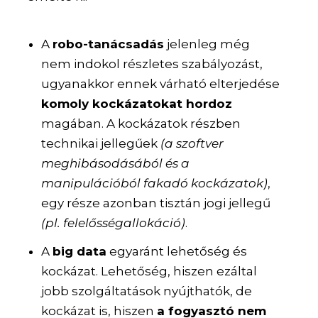
A
robo-tanácsadás
jelenleg még
nem indokol részletes szabályozást,
ugyanakkor ennek várható elterjedése
komoly kockázatokat hordoz
magában. A kockázatok részben
technikai jellegűek
(a szoftver
meghibásodásából és a
manipulációból fakadó kockázatok)
,
egy része azonban tisztán jogi jellegű
(pl. felelősségallokáció)
.
A
big data
egyaránt lehetőség és
kockázat. Lehetőség, hiszen ezáltal
jobb szolgáltatások nyújthatók, de
kockázat is, hiszen
a fogyasztó nem