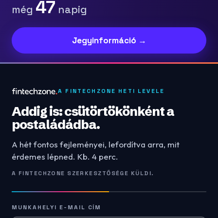
47
még
napig
Jegyinformáció →
A FINTECHZONE HETI LEVELE
Addig is: csütörtökönként a
postaládádba.
A hét fontos fejleményei, lefordítva arra, mit
érdemes lépned. Kb. 4 perc.
A FINTECHZONE SZERKESZTŐSÉGE KÜLDI.
MUNKAHELYI E-MAIL CÍM