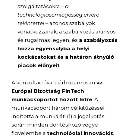
szolgáltatásokra –
a
technológiasemlegesség elvére
tekintettel
– azonos szabályok
vonatkozzanak, a szabályozás arányos
és rugalmas legyen, és
a szabályozás
hozza egyensúlyba a helyi
kockázatokat és a határon átnyúló
piacok előnyeit
.
A konzultációval párhuzamosan
az
Európai Bizottság FinTech
munkacsoportot hozott létre
. A
munkacsoport három célkitűzéssel
indította a munkáját: (1) a jogalkotás
során minden döntéshozó vegye
figyelembe a
technológiai innovációt
,