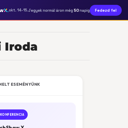
ow
50
okt. 14-15.
Fedezd fel
Jegyek normál áron még
napig
 Iroda
MELT ESEMÉNYÜNK
KONFERENCIA
chShow X.