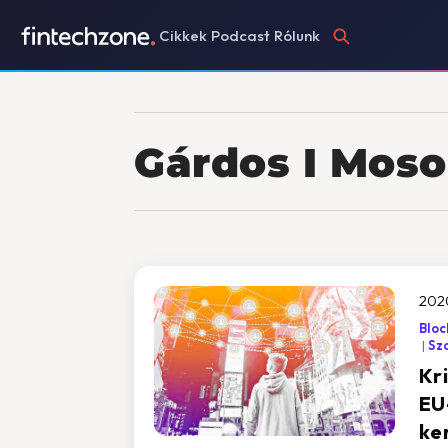
Cikkek
Podcast
Rólunk
Gárdos I Moso
2020
Bloc
Sz
Kr
EU
ke