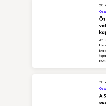
2019
Össz
Ös
vá
ka
Az E
közz
jogi
tapa
ESMA,
2019
Össz
A S
es