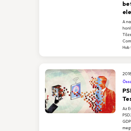
be
el
A na
honl
Tőzs
Comm
Hub 
2018
Össz
PS
Tes
Az E
PSD2
GDPR
megf