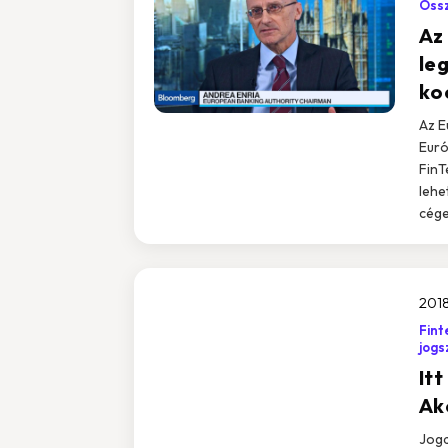
Össz
Az
leg
ko
Az E
Euró
FinT
lehe
cége
2018
Fint
jogs
It
Ak
Joga