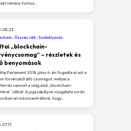
ület néhány fontos...
.08.23.
kchain
Összes cikk
Szabályozás
ltai „blockchain-
rvénycsomag” – részletek és
ső benyomások
ltai Parlament 2018. július 4-én fogadta el azt a
m törvényből álló csomagot, mellyel a
terrán nemzet a világ első „blockchain-
etévé” válhat. A jogszabályok vizsgálata során
sorban arra koncentráltunk, hogy...
.07.17.