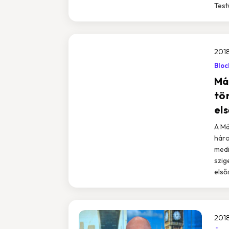
Test
2018
Bloc
Má
tö
el
A Má
háro
medi
szig
első
2018