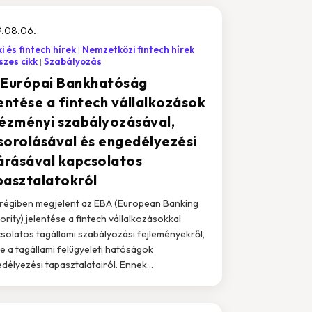
9.08.06.
i és fintech hírek
Nemzetközi fintech hírek
zes cikk
Szabályozás
 Európai Bankhatóság
lentése a fintech vállalkozások
tézményi szabályozásával,
sorolásával és engedélyezési
járásával kapcsolatos
pasztalatokról
égiben megjelent az EBA (European Banking
ority) jelentése a fintech vállalkozásokkal
solatos tagállami szabályozási fejleményekről,
tve a tagállami felügyeleti hatóságok
délyezési tapasztalatairól. Ennek...