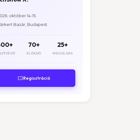
026. október 14-15.
árkert Bazár, Budapest
500+
70+
25+
SZTVEVŐ
ELŐADÓ
MEGOLDÁS
Regisztráció