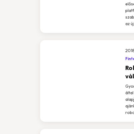
elős
plat
szab
az ú
2018
Fint
Ro
vá
Gyor
álta
alap
aján
robo