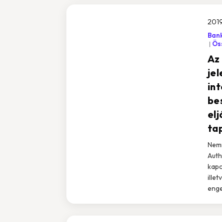
201
Bank
Öss
Az
je
in
be
el
ta
Nemr
Auth
kapc
ille
enge