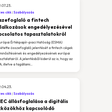
.07.23.
es cikk
Szabályozás
szefoglaló a fintech
llalkozások engedélyezésével
pcsolatos tapasztalatokról
urópai Értékpapír-piaci Hatóság (ESMA)
étette összefoglaló jelentését a fintech cégek
 minősítésének és engedélyezésének európai
sztalatairól. A jelentésből kiderül az is, hogy az
 illetve a tagállami...
.04.23.
es cikk
Szabályozás
EC állásfoglalása a digitális
zközökhöz kapcsolódó