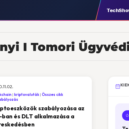
TechSh
nyi I Tomori Ügyvédi
KIE
.11.02.
kchain
kriptovaluták
Összes cikk
abályozás
iptoeszközök szabályozása az
-ban és DLT alkalmazása a
reskedésben
Te