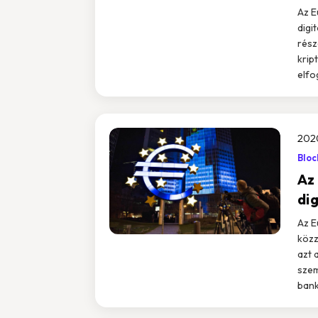
Az E
digi
rész
krip
elfo
202
Bloc
Az
di
Az E
közz
azt 
szem
banki