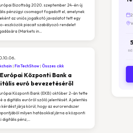
urópai Bizottság 2020. szeptember 24-én új
tális pénzügyi csomagot fogadott el, amelynek
2
eként az uniós jogalkotó javaslatot tett egy
V
to-eszközök piacait szabályozó rendelet
gadására (Markets in...
RÉ
0.10.06.
kchain
FinTechShow
Összes cikk
 Európai Központi Bank a
gitális euró bevezetéséről
urópai Központi Bank (EKB) október 2-án tette
é a digitális euróról szóló jelentését. A jelentés
a kérdést járja körül, hogy az eurorendszer
pontjából milyen hatásokkal járna a központi
 digitális pénz,...