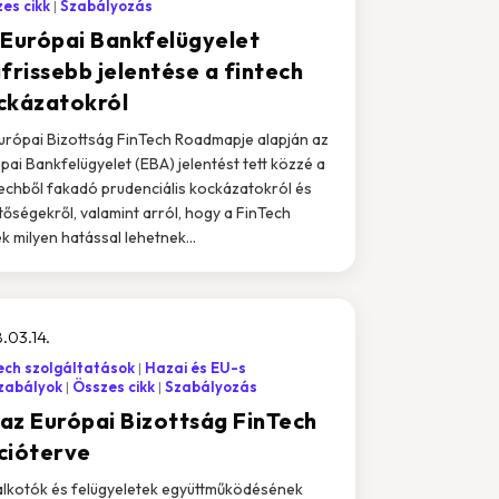
es cikk
Szabályozás
 Európai Bankfelügyelet
frissebb jelentése a fintech
ckázatokról
urópai Bizottság FinTech Roadmapje alapján az
pai Bankfelügyelet (EBA) jelentést tett közzé a
echből fakadó prudenciális kockázatokról és
tőségekről, valamint arról, hogy a FinTech
k milyen hatással lehetnek...
.03.14.
ech szolgáltatások
Hazai és EU-s
zabályok
Összes cikk
Szabályozás
t az Európai Bizottság FinTech
cióterve
lkotók és felügyeletek együttműködésének