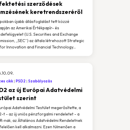
fektetési szerződések
emzésének keretrendszeréről
pokban újabb állásfoglalást tett közzé
apján az Amerikai Értékpapír- és
defelügyelet (U.S. Securities and Exchange
ission, „SEC”) az általa létrehozott Strategic
for Innovation and Financial Technology...
.10.09.
es cikk
PSD2
Szabályozás
D2 az új Európai Adatvédelmi
tület szerint
urópai Adatvédelmi Testület megerősítette, a
-t - az új uniós pénzforgalmi rendeletet - a
-nak, az Általános Adatvédelmi Rendeletnek
elelően kell alkalmazni. Ezen túlmenően a