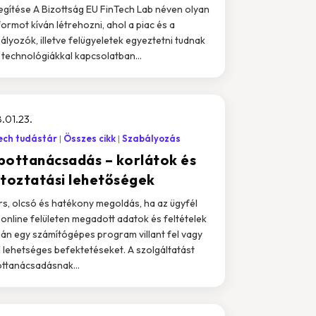
egítése A Bizottság EU FinTech Lab néven olyan
formot kíván létrehozni, ahol a piac és a
ályozók, illetve felügyeletek egyeztetni tudnak
j technológiákkal kapcsolatban...
.01.23.
ech tudástár
Összes cikk
Szabályozás
bottanácsadás – korlátok és
ltoztatási lehetőségek
s, olcsó és hatékony megoldás, ha az ügyfél
l online felületen megadott adatok és feltételek
ján egy számítógépes program villant fel vagy
l lehetséges befektetéseket. A szolgáltatást
ttanácsadásnak...