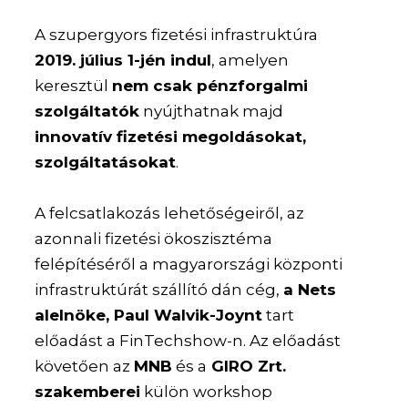
A szupergyors fizetési infrastruktúra
2019. július 1-jén indul
, amelyen
keresztül
nem csak pénzforgalmi
szolgáltatók
nyújthatnak majd
innovatív fizetési megoldásokat,
szolgáltatásokat
.
A felcsatlakozás lehetőségeiről, az
azonnali fizetési ökoszisztéma
felépítéséről a magyarországi központi
infrastruktúrát szállító dán cég,
a Nets
alelnöke, Paul Walvik-Joynt
tart
előadást a FinTechshow-n. Az előadást
követően az
MNB
és a
GIRO Zrt.
szakemberei
külön workshop