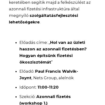
keretében segítik majd a felkészülést az
azonnali fizetési infrastruktúra által
megnyíló
szolgáltatásfejlesztési
lehetőségekre
.
Előadás címe: „
Hol van az üzleti
haszon az azonnali fizetésben?
Hogyan építsünk fizetési
ökoszisztémát
”
Előadó:
Paul Francis Walvik-
Joynt
, Nets Group, alelnök
Időpont:
11:00-11:20
Szekció:
Azonnali fizetés
(workshop 1.)