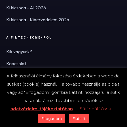
Ki kicsoda - AI 2026
Ki kicsoda - Kibervédelem 2026
A FINTECHZONE-RÓL
Kik vagyunk?
Kapcsolat
Hírlevél
A felhasználói élmény fokozása érdekében a weboldal
sütiket (cookie) használ. Ha tovább használja az oldalt,
vagy az "Elfogadom" gombra kattint, hozzájárul a sütik
használatához. További információk az
© 2026 FinTechZone.hu - A FinTech Group Kft.
adatvédelmi tájékoztatóban
Süti beállítások
Impresszum
Adatvédelmi tájékoztató (PDF)
Süti-beállítások
Elfogadom
Elutasít