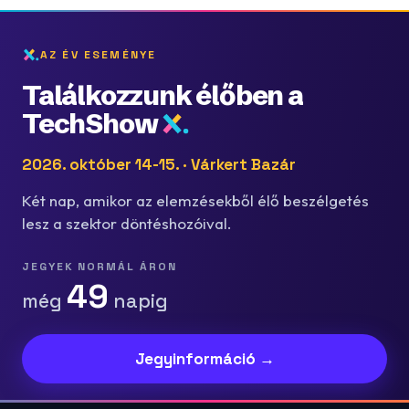
AZ ÉV ESEMÉNYE
Találkozzunk élőben a
TechShow
2026. október 14-15. · Várkert Bazár
Két nap, amikor az elemzésekből élő beszélgetés
lesz a szektor döntéshozóival.
JEGYEK NORMÁL ÁRON
49
még
napig
Jegyinformáció →