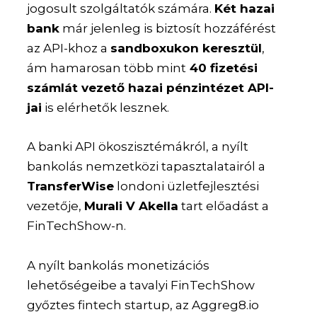
jogosult szolgáltatók számára.
Két hazai
bank
már jelenleg is biztosít hozzáférést
az API-khoz a
sandboxukon keresztül
,
ám hamarosan több mint
40 fizetési
számlát vezető hazai pénzintézet API-
jai
is elérhetők lesznek.
A banki API ökoszisztémákról, a nyílt
bankolás nemzetközi tapasztalatairól a
TransferWise
londoni üzletfejlesztési
vezetője,
Murali V Akella
tart előadást a
FinTechShow-n.
A nyílt bankolás monetizációs
lehetőségeibe a tavalyi FinTechShow
győztes fintech startup, az Aggreg8.io