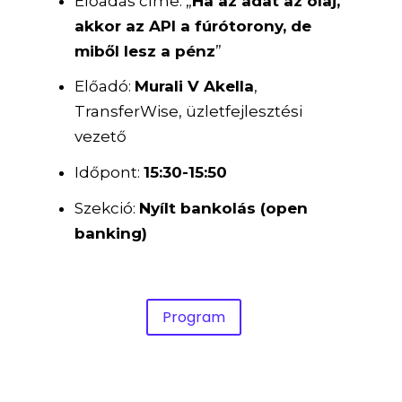
Előadás címe: „
Ha az adat az olaj,
akkor az API a fúrótorony, de
miből lesz a pénz
”
Előadó:
Murali V Akella
,
TransferWise, üzletfejlesztési
vezető
Időpont:
15:30-15:50
Szekció:
Nyílt bankolás (open
banking)
Program