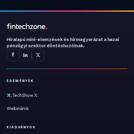
Híralapú mini-elemzések és hírmagyarázat a hazai
pénzügyi szektor döntéshozóinak.
ESEMÉNYEK
TechShow X.
Webinárok
KIADVÁNYOK