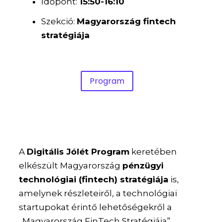
Időpont:
15:50-16:10
Szekció:
Magyarország fintech
stratégiája
Program
A
Digitális Jólét Program
keretében
elkészült Magyarország
pénzügyi
technológiai (fintech) stratégiája
is,
amelynek részleteiről, a technológiai
startupokat érintő lehetőségekről a
„Magyarország FinTech Stratégiája”