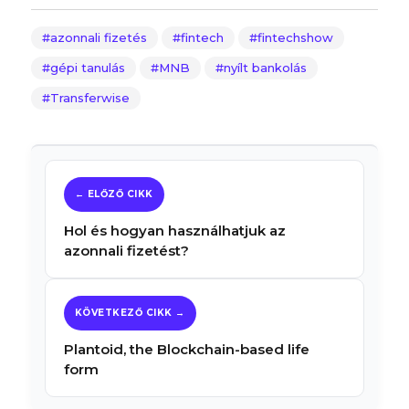
azonnali fizetés
fintech
fintechshow
gépi tanulás
MNB
nyílt bankolás
Transferwise
Hol és hogyan használhatjuk az
azonnali fizetést?
Plantoid, the Blockchain-based life
form