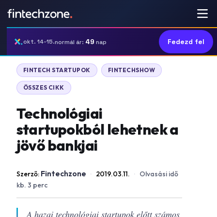
49
Fedezd fel
okt. 14-15.
normál ár:
nap
FINTECH STARTUPOK
FINTECHSHOW
ÖSSZES CIKK
Technológiai
startupokból lehetnek a
jövő bankjai
Fintechzone
Szerző:
·
2019.03.11.
·
Olvasási idő
kb. 3 perc
A hazai technológiai startupok előtt számos