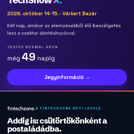
TechShow
2026. október 14-15. · Várkert Bazár
Két nap, amikor az elemzésekből élő beszélgetés
lesz a szektor döntéshozóival.
JEGYEK NORMÁL ÁRON
49
még
napig
Jegyinformáció →
A FINTECHZONE HETI LEVELE
Addig is: csütörtökönként a
postaládádba.