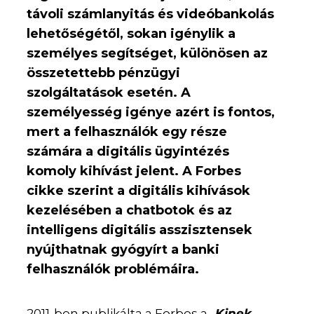
távoli számlanyitás és videóbankolás
lehetőségétől, sokan igénylik a
személyes segítséget, különösen az
összetettebb pénzügyi
szolgáltatások esetén. A
személyesség igénye azért is fontos,
mert a felhasználók egy része
számára a digitális ügyintézés
komoly kihívást jelent. A Forbes
cikke szerint a digitális kihívások
kezelésében a chatbotok és az
intelligens digitális asszisztensek
nyújthatnak gyógyírt a banki
felhasználók problémáira.
2011-ben publikálta a Forbes a „
Kinek