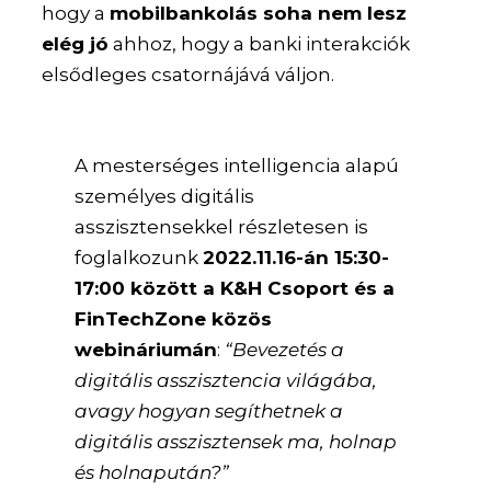
hogy a
mobilbankolás soha nem lesz
elég jó
ahhoz, hogy a banki interakciók
elsődleges csatornájává váljon.
A mesterséges intelligencia alapú
személyes digitális
asszisztensekkel részletesen is
foglalkozunk
2022.11.16-án 15:30-
17:00 között a K&H Csoport és a
FinTechZone közös
webináriumán
:
“Bevezetés a
digitális asszisztencia világába,
avagy hogyan segíthetnek a
digitális asszisztensek ma, holnap
és holnapután?”