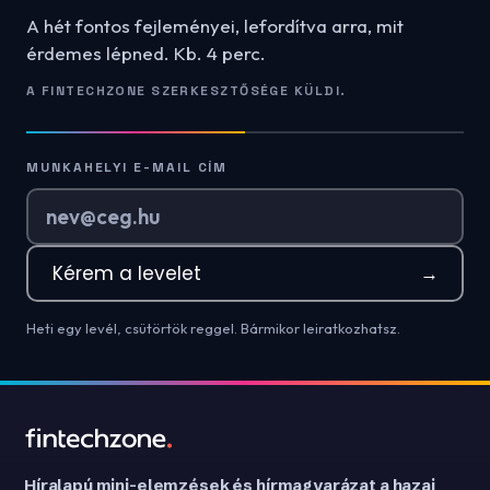
A hét fontos fejleményei, lefordítva arra, mit
érdemes lépned. Kb. 4 perc.
A FINTECHZONE SZERKESZTŐSÉGE KÜLDI.
MUNKAHELYI E-MAIL CÍM
Kérem a levelet
→
Heti egy levél, csütörtök reggel. Bármikor leiratkozhatsz.
Híralapú mini-elemzések és hírmagyarázat a hazai