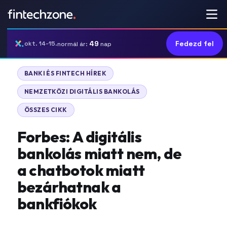
49
Fedezd fel
okt. 14-15.
normál ár:
nap
BANKI ÉS FINTECH HÍREK
NEMZETKÖZI DIGITÁLIS BANKOLÁS
ÖSSZES CIKK
Forbes: A digitális
bankolás miatt nem, de
a chatbotok miatt
bezárhatnak a
bankfiókok