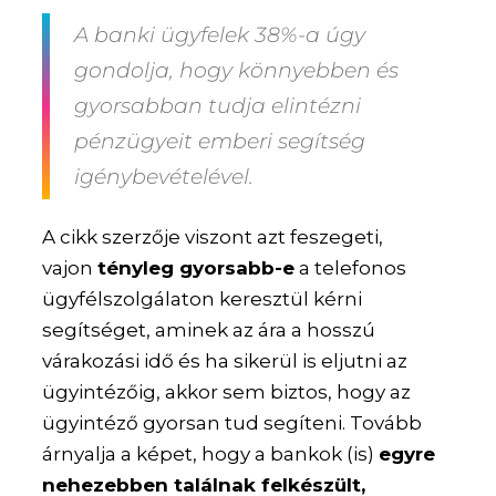
A banki ügyfelek 38%-a úgy
gondolja, hogy könnyebben és
gyorsabban tudja elintézni
pénzügyeit emberi segítség
igénybevételével.
A cikk szerzője viszont azt feszegeti,
vajon
tényleg gyorsabb-e
a telefonos
ügyfélszolgálaton keresztül kérni
segítséget, aminek az ára a hosszú
várakozási idő és ha sikerül is eljutni az
ügyintézőig, akkor sem biztos, hogy az
ügyintéző gyorsan tud segíteni. Tovább
árnyalja a képet, hogy a bankok (is)
egyre
nehezebben találnak felkészült,