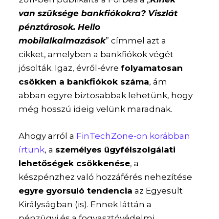
van szüksége bankfiókokra? Viszlát
pénztárosok. Hello
mobilalkalmazások
” címmel azt a
cikket, amelyben a bankfiókok végét
jósolták. Igaz, évről-évre
folyamatosan
csökken a bankfiókok száma
, ám
abban egyre biztosabbak lehetünk, hogy
még hosszú ideig velünk maradnak.
Ahogy arról a
FinTechZone-on korábban
írtunk
, a
személyes ügyfélszolgálati
lehetőségek csökkenése
, a
készpénzhez való hozzáférés nehezítése
egyre gyorsuló tendencia
az Egyesült
Királyságban (is). Ennek láttán a
pénzügyi és a fogyasztóvédelmi