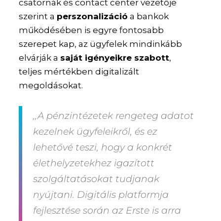
csatornák és contact center vezetője
szerint a
perszonalizáció
a bankok
működésében is egyre fontosabb
szerepet kap, az ügyfelek mindinkább
elvárják a
saját igényeikre szabott
,
teljes mértékben digitalizált
megoldásokat.
,,A pénzintézetek rengeteg adatot
kezelnek ügyfeleikről, és ez
lehetővé teszi, hogy a konkrét
élethelyzetekhez igazított
szolgáltatásokat tudjanak
nyújtani. Digitális platformja
fejlesztése során az Erste is arra