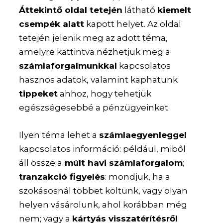
Áttekintő oldal tetején
látható
kiemelt
csempék alatt
kapott helyet. Az oldal
tetején jelenik meg az adott téma,
amelyre kattintva nézhetjük meg a
számlaforgalmunkkal
kapcsolatos
hasznos adatok, valamint kaphatunk
tippeket
ahhoz, hogy tehetjük
egészségesebbé a pénzügyeinket.
Ilyen téma lehet a
számlaegyenleggel
kapcsolatos információ: például, miből
áll össze a
múlt havi számlaforgalom
;
tranzakció figyelés
: mondjuk, ha a
szokásosnál többet költünk, vagy olyan
helyen vásárolunk, ahol korábban még
nem; vagy a
kártyás visszatérítésről