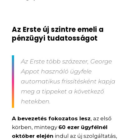
Az Erste új szintre emeli a
pénzügyi tudatosságot
Az Erste több százezer, George
Appot használó ügyfele
automatikus frissítésként kapja
meg a tippeket a következő
hetekben.
A bevezetés fokozatos lesz
, az első
körben, mintegy
60 ezer ügyfélnél
október elején
indul az új szolgáltatás,