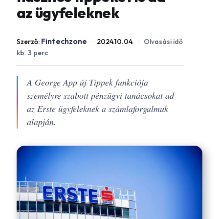
az ügyfeleknek
Fintechzone
Szerző:
·
2024.10.04.
·
Olvasási idő
kb. 3 perc
A George App új Tippek funkciója
személyre szabott pénzügyi tanácsokat ad
az Erste ügyfeleknek a számlaforgalmuk
alapján.