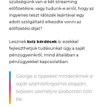
szükségünk van-e két streaming
előfizetésre, vagy tudunk-e arról, hogy az
ingyenes teszt időszak lejártával egy
adott szolgáltató elkezdte vonni az
előfizetési díjat?
Lesznek
kvíz kérdések
is: ezekkel
fejleszthetjük tudásunkat úgy a saját
pénzügyeinkről, mind általában a
pénzügyekkel kapcsolatban.
George a tippeket mindenkinek a
saját számlaforgalma alapján,
teljesen személyre szabottan tölti
be.