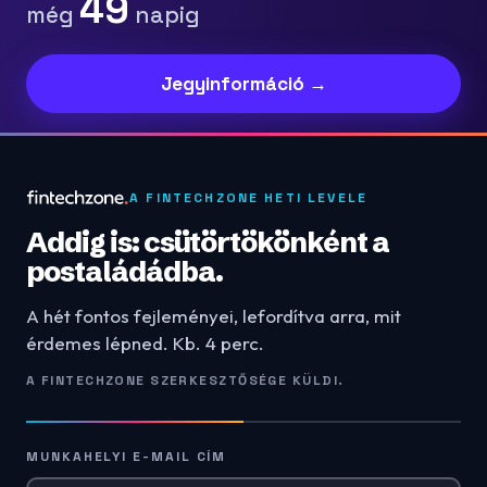
49
még
napig
Jegyinformáció →
A FINTECHZONE HETI LEVELE
Addig is: csütörtökönként a
postaládádba.
A hét fontos fejleményei, lefordítva arra, mit
érdemes lépned. Kb. 4 perc.
A FINTECHZONE SZERKESZTŐSÉGE KÜLDI.
MUNKAHELYI E-MAIL CÍM