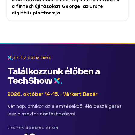
a fintech újításokat George, az Erste
digitális platformja
AZ ÉV ESEMÉNYE
Találkozzunk élőben a
TechShow
2026. október 14-15. · Várkert Bazár
Két nap, amikor az elemzésekből élő beszélgetés
lesz a szektor döntéshozóival.
JEGYEK NORMÁL ÁRON