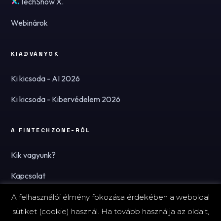
TechShow X.
Webinárok
KIADVÁNYOK
Ki kicsoda - AI 2026
Ki kicsoda - Kibervédelem 2026
A FINTECHZONE-RÓL
Kik vagyunk?
Kapcsolat
Hírlevél
A felhasználói élmény fokozása érdekében a weboldal
sütiket (cookie) használ. Ha tovább használja az oldalt,