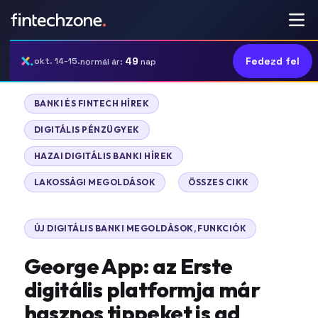
49
Fedezd fel
okt. 14-15.
normál ár:
nap
|
BANKI ÉS FINTECH HÍREK
|
DIGITÁLIS PÉNZÜGYEK
|
HAZAI DIGITÁLIS BANKI HÍREK
|
LAKOSSÁGI MEGOLDÁSOK
ÖSSZES CIKK
|
ÚJ DIGITÁLIS BANKI MEGOLDÁSOK, FUNKCIÓK
George App: az Erste
digitális platformja már
hasznos tippeket is ad