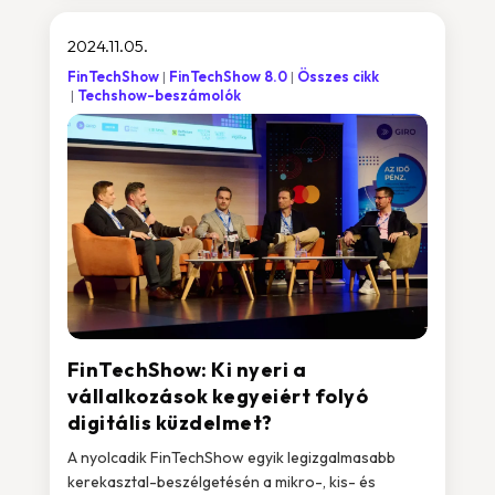
2024.11.05.
FinTechShow
FinTechShow 8.0
Összes cikk
Techshow-beszámolók
FinTechShow: Ki nyeri a
vállalkozások kegyeiért folyó
digitális küzdelmet?
A nyolcadik FinTechShow egyik legizgalmasabb
kerekasztal-beszélgetésén a mikro-, kis- és