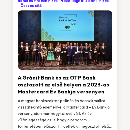
Banki és fintech hírek
Hazai digitális banki hírek
Összes cikk
A Gránit Bank és az OTP Bank
osztozott az első helyen a 2023-as
Mastercard Év Bankja versenyen
A magyar bankszektor patinás és hosszú múltra
visszatekintő eseménye, a Mastercard – Év Bankja
verseny, idén már nagykorúvá vált. Az év
különlegessége az is, hogy a program
történetében először hirdettek ki megosztott első...