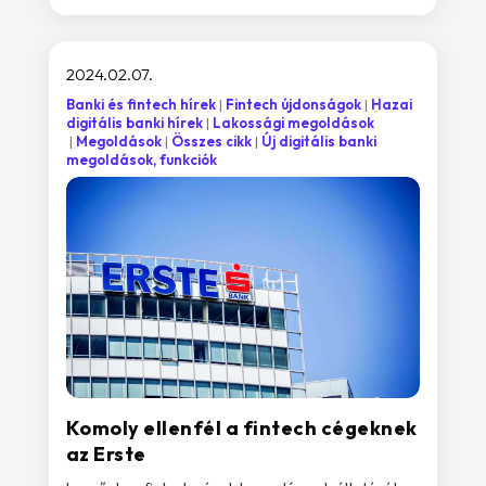
2024.02.07.
Banki és fintech hírek
Fintech újdonságok
Hazai
digitális banki hírek
Lakossági megoldások
Megoldások
Összes cikk
Új digitális banki
megoldások, funkciók
Komoly ellenfél a fintech cégeknek
az Erste