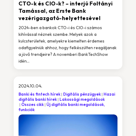
CTO-k és CIO-k? – interjú Foltányi
Tamással, az Erste Bank
vezérigazgató-helyettesével
2024-ben a bankok CTO-i és CIO-i számos
kihívással néznek szembe. Melyek azok a
kulcsterületek, amelyekre kiemelten érdemes
odafigyelniük ahhoz, hogy felkészülten reagáljanak
a jövő trendjeire? A novemberi BankTechShow
idén...
2024.10.04.
Banki és fintech hírek
Digitális pénzügyek
Hazai
digitális banki hírek
Lakossági megoldások
Összes cikk
Új digitális banki megoldások,
funkciók