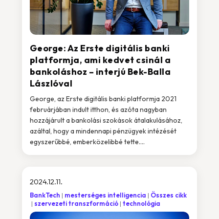
George: Az Erste digitális banki
platformja, ami kedvet csinál a
bankoláshoz – interjú Bek-Balla
Lászlóval
George, az Erste digitális banki platformja 2021
februárjában indult itthon, és azóta nagyban
hozzájárult a bankolási szokások átalakulásához,
azáltal, hogy a mindennapi pénzügyek intézését
egyszerűbbé, emberközelibbé tette....
2024.12.11.
BankTech
mesterséges intelligencia
Összes cikk
szervezeti transzformáció
technológia