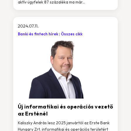
aktív ügyfelek 87 százaléka ma már...
2024.07.11.
Banki és fintech hírek
Összes cikk
Új informatikai és operációs vezető
az Ersténél
Kaliszky András lesz 2025 januártól az Erste Bank
Hungary Zrt. informatikai és operációs területért