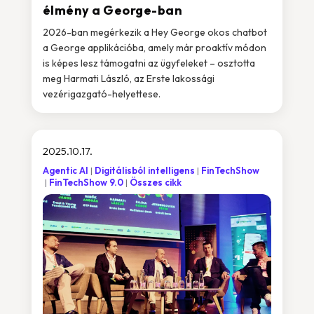
élmény a George-ban
2026-ban megérkezik a Hey George okos chatbot
a George applikációba, amely már proaktív módon
is képes lesz támogatni az ügyfeleket – osztotta
meg Harmati László, az Erste lakossági
vezérigazgató-helyettese.
2025.10.17.
Agentic AI
Digitálisból intelligens
FinTechShow
FinTechShow 9.0
Összes cikk