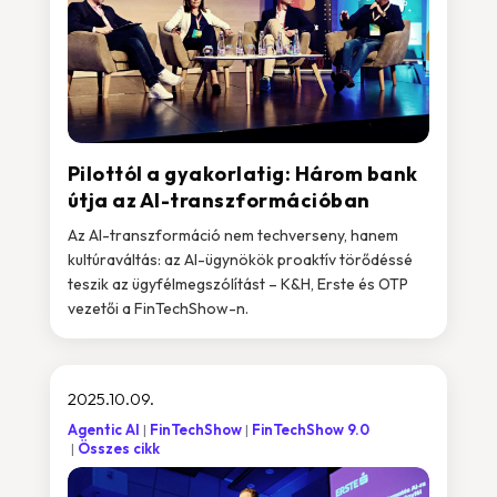
Pilottól a gyakorlatig: Három bank
útja az AI-transzformációban
Az AI-transzformáció nem techverseny, hanem
kultúraváltás: az AI-ügynökök proaktív törődéssé
teszik az ügyfélmegszólítást – K&H, Erste és OTP
vezetői a FinTechShow-n.
2025.10.09.
Agentic AI
FinTechShow
FinTechShow 9.0
Összes cikk