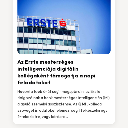
Az Erste mesterséges
intelligenciája digitális
kollégaként támogatja a napi
feladatokat
Havonta több órát segít megspórolni az Erste
dolgozóinak a bank mesterséges intelligencián (MI)
alapuló személyi asszisztense. Az új MI „kolléga”
szöveget ír, adatokat elemez, segít felkészülni egy
értekezletre, vagy kérésre...