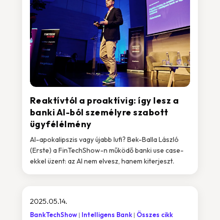
Reaktívtól a proaktívig: így lesz a
banki AI-ból személyre szabott
ügyfélélmény
AI-apokalipszis vagy újabb lufi? Bek-Balla László
(Erste) a FinTechShow-n működő banki use case-
ekkel üzent: az AI nem elvesz, hanem kiterjeszt.
2025.05.14.
BankTechShow
Intelligens Bank
Összes cikk