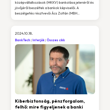
középvállalkozások (MKKV) bankolása jelenéről és
jövőjéről beszéltek a bankok képviselői. A
beszélgetés résztvevői Ács Zoltán (MBH...
2024.10.18.
BankTech
Interjúk
Összes cikk
Kiberbiztonság, pénzforgalom,
felhő: mire figyeljenek a banki