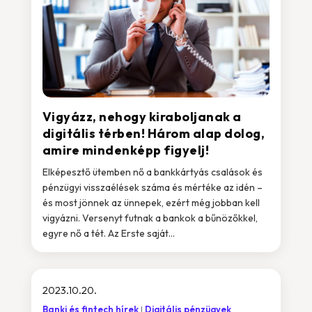
Vigyázz, nehogy kiraboljanak a
digitális térben! Három alap dolog,
amire mindenképp figyelj!
Elképesztő ütemben nő a bankkártyás csalások és
pénzügyi visszaélések száma és mértéke az idén –
és most jönnek az ünnepek, ezért még jobban kell
vigyázni. Versenyt futnak a bankok a bűnözőkkel,
egyre nő a tét. Az Erste saját...
2023.10.20.
Banki és fintech hírek
Digitális pénzügyek