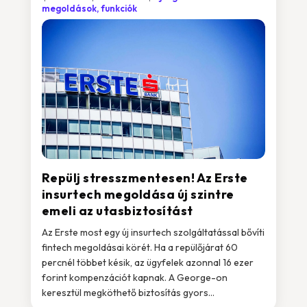
megoldások, funkciók
Repülj stresszmentesen! Az Erste
insurtech megoldása új szintre
emeli az utasbiztosítást
Az Erste most egy új insurtech szolgáltatással bővíti
fintech megoldásai körét. Ha a repülőjárat 60
percnél többet késik, az ügyfelek azonnal 16 ezer
forint kompenzációt kapnak. A George-on
keresztül megköthető biztosítás gyors...