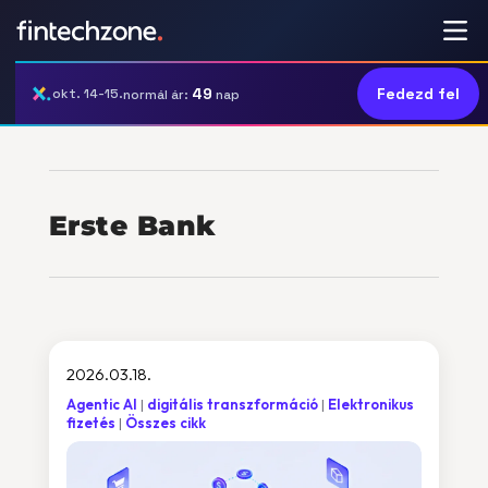
49
Fedezd fel
okt. 14-15.
normál ár:
nap
Erste Bank
2026.03.18.
Agentic AI
digitális transzformáció
Elektronikus
fizetés
Összes cikk