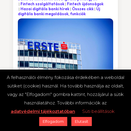
Fintech szolgáltatások
Fintech újdonságok
Hazai digitális banki hírek
Összes cikk
Új
digitális banki megoldások, funkciók
A felhasználói élmény fokozása érdekében a weboldal
Az Erste bemutatja új fintech
sütiket (cookie) használ. Ha tovább használja az oldalt,
megoldását: Rögtön Kölcsön
vagy az "Elfogadom" gombra kattint, hozzájárul a sütik
Újabb fintech megoldással jelentkezik az Erste. A
használatához. További információk az
bank informatikai rendszere által hitelképesnek
adatvédelmi tájékoztatóban
Süti beállítások
minősített ügyfelek néhány másodperc alatt
juthatnak akár 450 ezer forint szabadon
Elfogadom
Elutasít
felhasználható hitelhez. A Rögtön Kölcsönhöz...