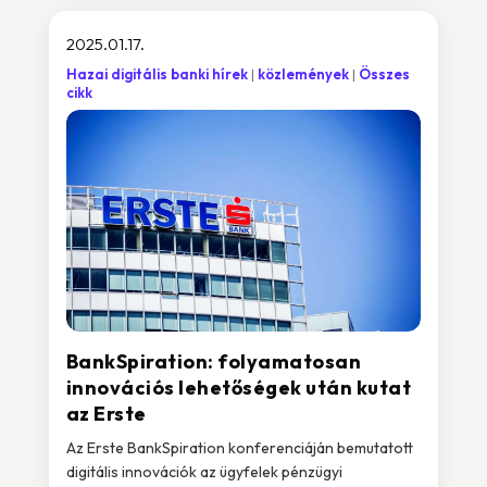
2025.01.17.
Hazai digitális banki hírek
közlemények
Összes
cikk
BankSpiration: folyamatosan
innovációs lehetőségek után kutat
az Erste
Az Erste BankSpiration konferenciáján bemutatott
digitális innovációk az ügyfelek pénzügyi