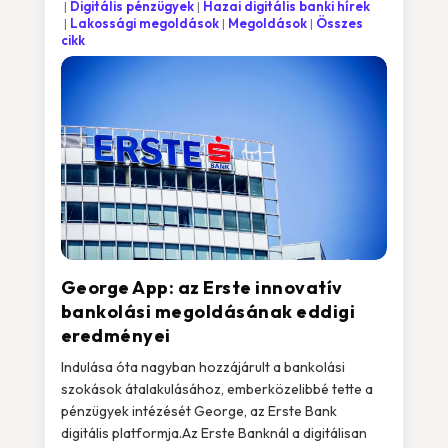
Digitális pénzügyek
Hazai digitális banki hírek
Lakossági megoldások
Megoldások
Összes
cikk
George App: az Erste innovatív
bankolási megoldásának eddigi
eredményei
Indulása óta nagyban hozzájárult a bankolási
szokások átalakulásához, emberközelibbé tette a
pénzügyek intézését George, az Erste Bank
digitális platformja.Az Erste Banknál a digitálisan