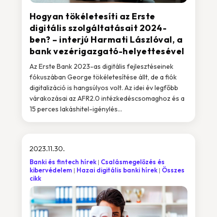
Hogyan tökéletesíti az Erste
digitális szolgáltatásait 2024-
ben? – interjú Harmati Lászlóval, a
bank vezérigazgató-helyettesével
Az Erste Bank 2023-as digitális fejlesztéseinek
fókuszában George tökéletesítése állt, de a fiók
digitalizáció is hangsúlyos volt. Az idei év legfőbb
várakozásai az AFR2.0 intézkedéscsomaghoz és a
15 perces lakáshitel-igénylés...
2023.11.30.
Banki és fintech hírek
Csalásmegelőzés és
kibervédelem
Hazai digitális banki hírek
Összes
cikk