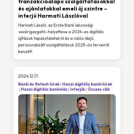
tranzakcióalapú szolgáltatásokkal
és ajánlatokkal emeli új szintre –
interjú Harmati Lászlóval
Harmati László, az Erste Bank lakossági
vezérigazgató-helyettese a 2024-es digitális
újítások tapasztalatairól és a valós idejű,
perszonalizált szolgáltatások 2025-ös terveiről
beszélt.
2024.12.17.
Banki és fintech hírek
Hazai digitális banki hírek
Hazai digitális bankolás
Interjúk
Összes cikk