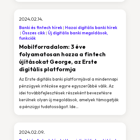
2024.02.14.
Banki és fintech hírek
Hazai digitális banki hírek
Összes cikk
Új digitális banki megoldások,
funkciók
Mobilforradalom: 3 éve
folyamatosan hozza a fintech
újításokat George, az Erste
digitális platformja
Az Erste digitális banki platformjával a mindennapi
pénzügyek intézése egyre egyszerűbbé válik. Az
idei továbbfejlesztések részeként bevezetésre
kerülnek olyan új megoldások, amelyek támogatják
a pénzügyi tudatosságot. Ide...
2024.02.09.