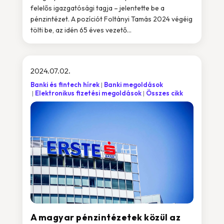
felelős igazgatósági tagja – jelentette be a
pénzintézet. A pozíciót Foltányi Tamás 2024 végéig
tölti be, az idén 65 éves vezető...
2024.07.02.
Banki és fintech hírek
Banki megoldások
Elektronikus fizetési megoldások
Összes cikk
A magyar pénzintézetek közül az