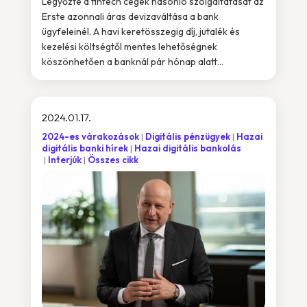
Legyőzte a fintech cégek hasonló szolgáltatását az
Erste azonnali áras devizaváltása a bank
ügyfeleinél. A havi keretösszegig díj, jutalék és
kezelési költségtől mentes lehetőségnek
köszönhetően a banknál pár hónap alatt...
2024.01.17.
2024-es várakozások
Digitális pénzügyek
Hazai
digitális banki hírek
Hazai digitális bankolás
Interjúk
Összes cikk