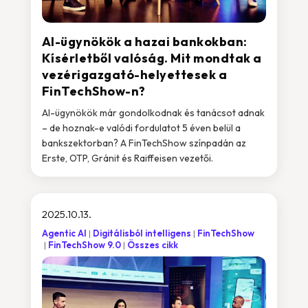
AI-ügynökök a hazai bankokban:
Kísérletből valóság. Mit mondtak a
vezérigazgató-helyettesek a
FinTechShow-n?
AI-ügynökök már gondolkodnak és tanácsot adnak
– de hoznak-e valódi fordulatot 5 éven belül a
bankszektorban? A FinTechShow színpadán az
Erste, OTP, Gránit és Raiffeisen vezetői.
2025.10.13.
Agentic AI
Digitálisból intelligens
FinTechShow
FinTechShow 9.0
Összes cikk