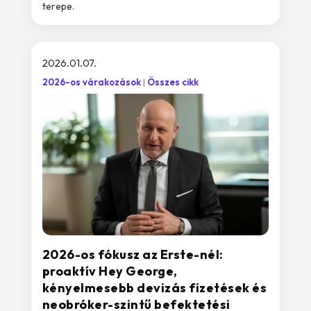
terepe.
2026.01.07.
2026-os várakozások
Összes cikk
2026-os fókusz az Erste-nél:
proaktív Hey George,
kényelmesebb devizás fizetések és
neobróker-szintű befektetési