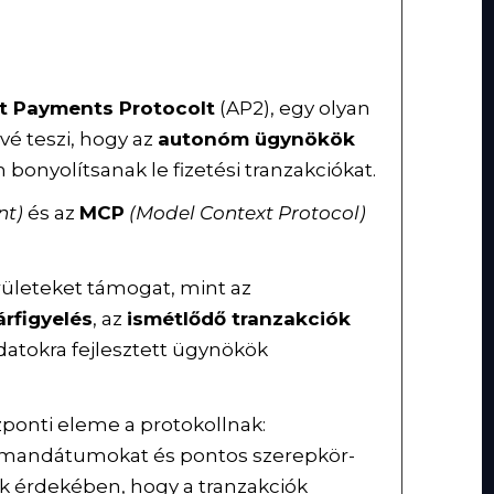
t Payments Protocolt
(AP2), egy olyan
vé teszi, hogy az
autonóm ügynökök
bonyolítsanak le fizetési tranzakciókat.
nt)
és az
MCP
(Model Context Protocol)
erületeket támogat, mint az
árfigyelés
, az
ismétlődő tranzakciók
adatokra fejlesztett ügynökök
ponti eleme a protokollnak:
dékmandátumokat és pontos szerepkör-
 érdekében, hogy a tranzakciók