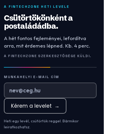
A FINTECHZONE HETI LEVELE
Csütörtökönként a
postaládádba.
A hét fontos fejleményei, lefordítva
arra, mit érdemes lépned. Kb. 4 perc.
A FINTECHZONE SZERKESZTŐSÉGE KÜLDI.
MUNKAHELYI E-MAIL CÍM
Kérem a levelet
→
Heti egy levél, csütörtök reggel. Bármikor
leiratkozhatsz.