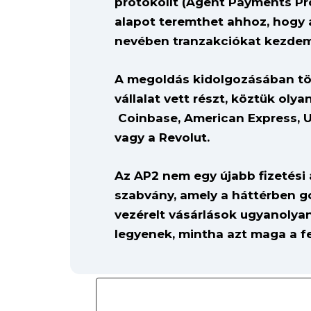
protokollt (Agent Payments Pr
alapot teremthet ahhoz, hogy 
nevében tranzakciókat kezdem
A megoldás kidolgozásában tö
vállalat vett részt, köztük oly
Coinbase, American Express, U
vagy a Revolut.
Az AP2 nem egy újabb fizetési
szabvány, amely a háttérben go
vezérelt vásárlások ugyanoly
legyenek, mintha azt maga a fe