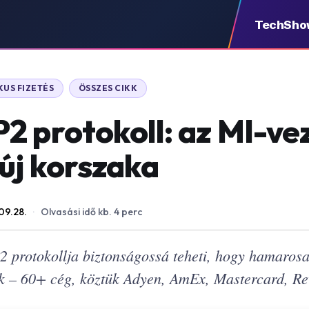
TechSho
US FIZETÉS
ÖSSZES CIKK
2 protokoll: az MI-ve
 új korszaka
09.28.
·
Olvasási idő kb. 4 perc
P2 protokollja biztonságossá teheti, hogy hamaros
k – 60+ cég, köztük Adyen, AmEx, Mastercard, Rev