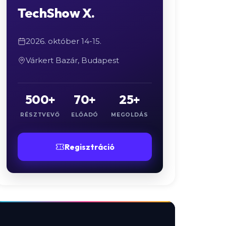
TechShow X.
2026. október 14-15.
Várkert Bazár, Budapest
500+
70+
25+
RÉSZTVEVŐ
ELŐADÓ
MEGOLDÁS
Regisztráció