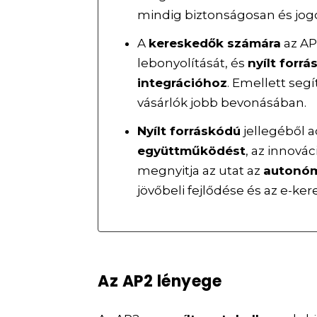
mindig biztonságosan és jog
A
kereskedők számára
az AP
lebonyolítását, és
nyílt forr
integrációhoz
. Emellett segí
vásárlók jobb bevonásában.
Nyílt forráskódú
jellegéből 
együttműködést
, az innová
megnyitja az utat az
autonóm
jövőbeli fejlődése és az e-ke
Az AP2 lényege