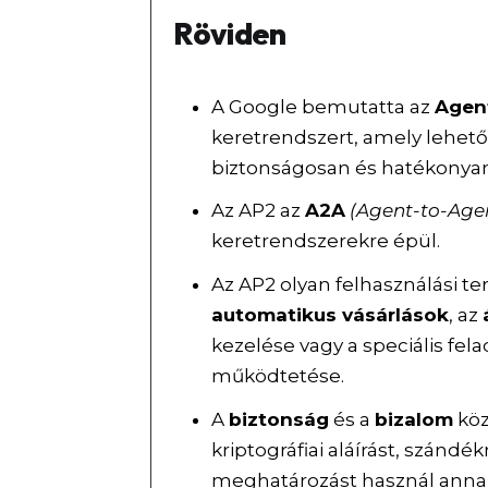
Röviden
A Google bemutatta az
Agen
keretrendszert, amely lehető
biztonságosan és hatékonyan 
Az AP2 az
A2A
(Agent-to-Age
keretrendszerekre épül.
Az AP2 olyan felhasználási t
automatikus vásárlások
, az
kezelése vagy a speciális fel
működtetése.
A
biztonság
és a
bizalom
köz
kriptográfiai aláírást, szán
meghatározást használ annak