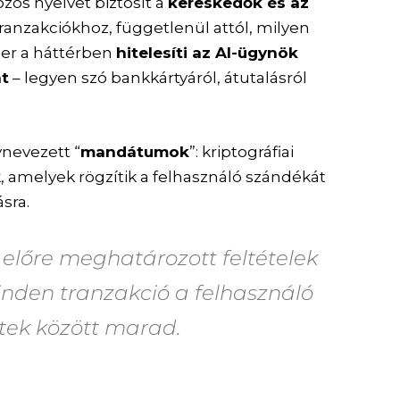
özös nyelvet biztosít a
kereskedők és az
ranzakciókhoz, függetlenül attól, milyen
zer a háttérben
hitelesíti az AI-ügynök
at
– legyen szó bankkártyáról, átutalásról
nevezett “
mandátumok
”: kriptográfiai
sok, amelyek rögzítik a felhasználó szándékát
sra.
 előre meghatározott feltételek
minden tranzakció a felhasználó
etek között marad.