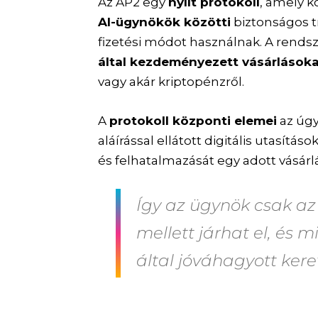
Az AP2 egy
nyílt protokoll
, amely k
AI-ügynökök közötti
biztonságos t
fizetési módot használnak. A rends
által kezdeményezett vásárlások
vagy akár kriptopénzről.
A
protokoll központi elemei
az úgy
aláírással ellátott digitális utasítá
és felhatalmazását egy adott vásárlá
Így az ügynök csak az
mellett járhat el, és 
által jóváhagyott ker