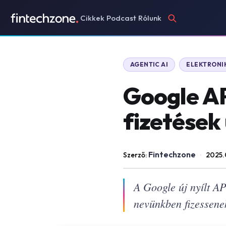
Cikkek
Podcast
Rólunk
AGENTIC AI
ELEKTRONIK
Google AP
fizetések
Fintechzone
Szerző:
·
2025.
A Google új nyílt A
nevünkben fizessene