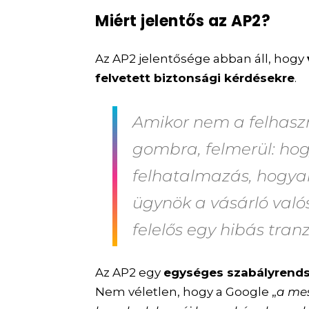
Miért jelentős az AP2?
Az AP2 jelentősége abban áll, hogy
felvetett biztonsági kérdésekre
.
Amikor nem a felhaszn
gombra, felmerül: hog
felhatalmazás, hogya
ügynök a vásárló valós
felelős egy hibás tran
Az AP2 egy
egységes szabályrends
Nem véletlen, hogy a Google „
a mes