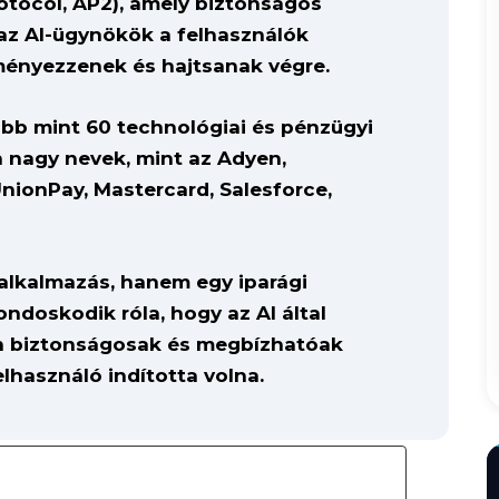
otocol, AP2), amely biztonságos
az AI-ügynökök a felhasználók
ényezzenek és hajtsanak végre.
bb mint 60 technológiai és pénzügyi
an nagy nevek, mint az Adyen,
nionPay, Mastercard, Salesforce,
 alkalmazás, hanem egy iparági
ndoskodik róla, hogy az AI által
an biztonságosak és megbízhatóak
lhasználó indította volna.