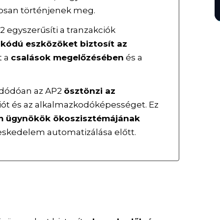
osan történjenek meg.
2 egyszerűsíti a tranzakciók
áskódú eszközöket biztosít az
t a
csalások megelőzésében
és a
adódóan az AP2
ösztönzi az
ciót és az alkalmazkodóképességet. Ez
 ügynökök ökoszisztémájának
reskedelem automatizálása előtt.