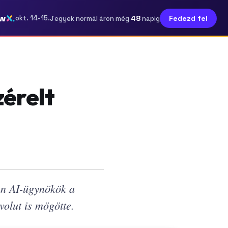
w
48
okt. 14-15.
Fedezd fel
Jegyek normál áron még
napig
zérelt
an AI-ügynökök a
olut is mögötte.