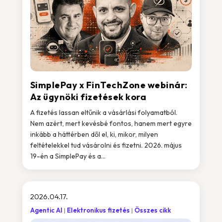
SimplePay x FinTechZone webinár:
Az ügynöki fizetések kora
A fizetés lassan eltűnik a vásárlási folyamatból.
Nem azért, mert kevésbé fontos, hanem mert egyre
inkább a háttérben dől el, ki, mikor, milyen
feltételekkel tud vásárolni és fizetni. 2026. május
19-én a SimplePay és a...
2026.04.17.
Agentic AI
Elektronikus fizetés
Összes cikk