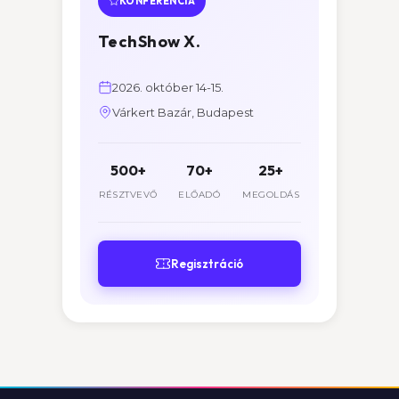
KONFERENCIA
TechShow X.
2026. október 14-15.
Várkert Bazár, Budapest
500+
70+
25+
RÉSZTVEVŐ
ELŐADÓ
MEGOLDÁS
Regisztráció