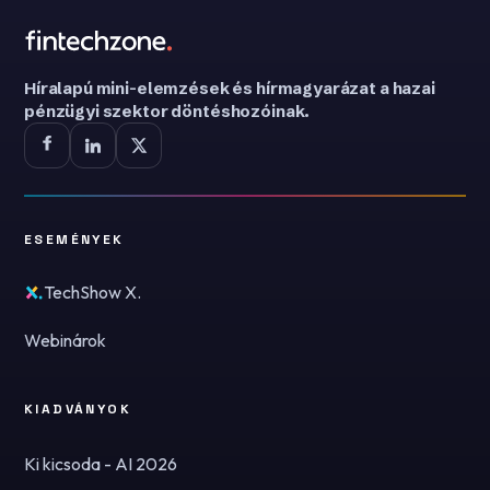
Híralapú mini-elemzések és hírmagyarázat a hazai
pénzügyi szektor döntéshozóinak.
ESEMÉNYEK
TechShow X.
Webinárok
KIADVÁNYOK
Ki kicsoda - AI 2026