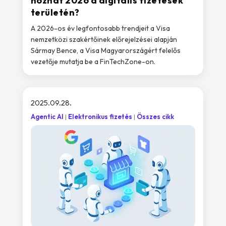
hozhat 2026 a digitális fizetések
területén?
A 2026-os év legfontosabb trendjeit a Visa
nemzetközi szakértőinek előrejelzései alapján
Sármay Bence, a Visa Magyarországért felelős
vezetője mutatja be a FinTechZone-on.
2025.09.28.
Agentic AI
Elektronikus fizetés
Összes cikk