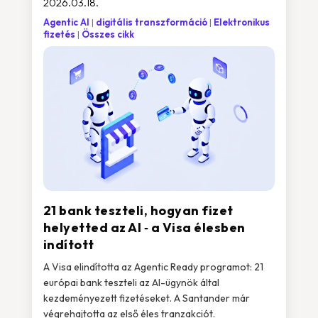
2026.03.18.
Agentic AI
digitális transzformáció
Elektronikus
fizetés
Összes cikk
21 bank teszteli, hogyan fizet
helyetted az AI ‑ a Visa élesben
indított
A Visa elindította az Agentic Ready programot: 21
európai bank teszteli az AI-ügynök által
kezdeményezett fizetéseket. A Santander már
végrehajtotta az első éles tranzakciót.