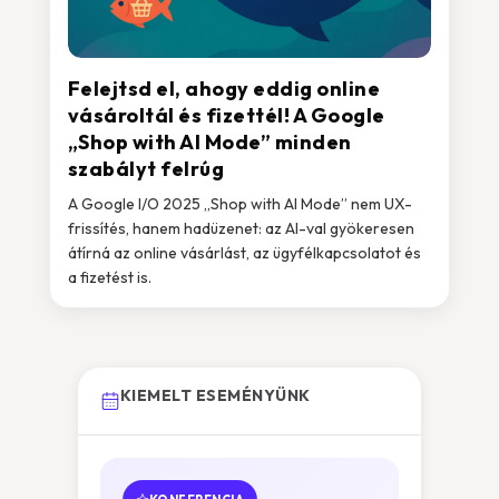
Felejtsd el, ahogy eddig online
vásároltál és fizettél! A Google
„Shop with AI Mode” minden
szabályt felrúg
A Google I/O 2025 „Shop with AI Mode” nem UX-
frissítés, hanem hadüzenet: az AI-val gyökeresen
átírná az online vásárlást, az ügyfélkapcsolatot és
a fizetést is.
KIEMELT ESEMÉNYÜNK