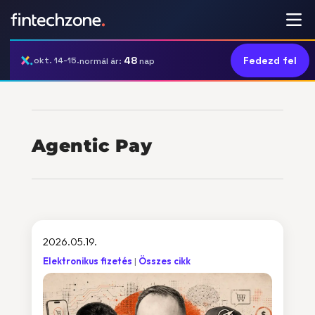
48
Fedezd fel
okt. 14-15.
normál ár:
nap
Agentic Pay
2026.05.19.
Elektronikus fizetés
Összes cikk