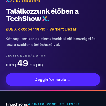
AZ ÉV ESEMÉNYE
Találkozzunk élőben a
TechShow
2026. október 14-15. · Várkert Bazár
Két nap, amikor az elemzésekből élő beszélgetés
lesz a szektor döntéshozóival.
JEGYEK NORMÁL ÁRON
49
még
napig
Jegyinformáció →
A FINTECHZONE HETI LEVELE