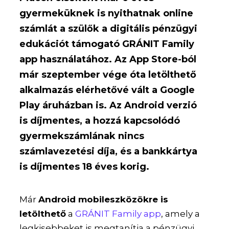
gyermeküknek is nyithatnak online
számlát a szülők a digitális pénzügyi
edukációt támogató GRÁNIT Family
app használatához. Az App Store-ból
már szeptember vége óta letölthető
alkalmazás elérhetővé vált a Google
Play áruházban is. Az Android verzió
is díjmentes, a hozzá kapcsolódó
gyermekszámlának nincs
számlavezetési díja, és a bankkártya
is díjmentes 18 éves korig.
Már
Android mobileszközökre is
letölthető
a
GRÁNIT Family app
, amely a
legkisebbeket is megtanítja a pénzügyi