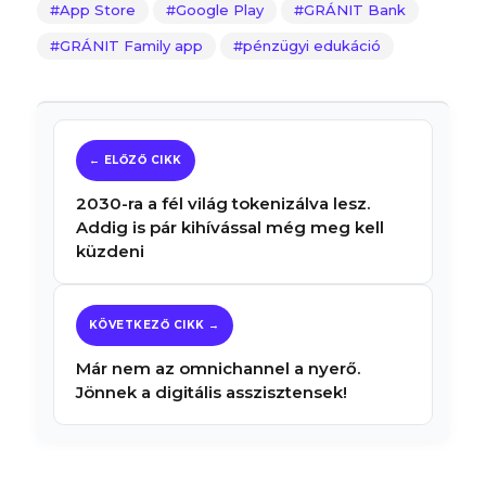
App Store
Google Play
GRÁNIT Bank
GRÁNIT Family app
pénzügyi edukáció
2030-ra a fél világ tokenizálva lesz.
Addig is pár kihívással még meg kell
küzdeni
Már nem az omnichannel a nyerő.
Jönnek a digitális asszisztensek!