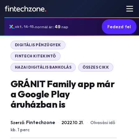
49
Fedezd fel
okt. 14-15.
normál ár:
nap
DIGITÁLIS PÉNZÜGYEK
FINTECH KITEKINTŐ
HAZAI DIGITÁLIS BANKOLÁS
ÖSSZES CIKK
GRÁNIT Family app már
a Google Play
áruházban is
Fintechzone
Szerző:
·
2022.10.21.
·
Olvasási idő
kb. 1 perc