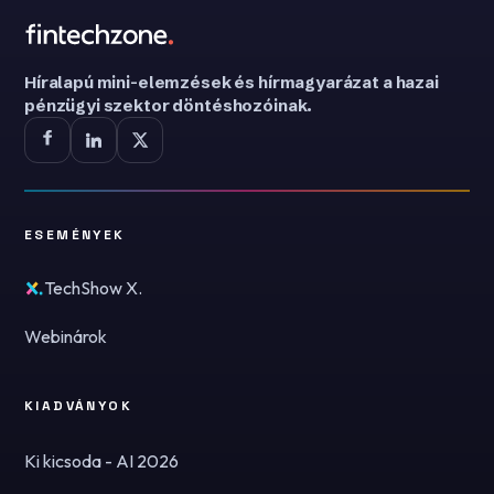
Híralapú mini-elemzések és hírmagyarázat a hazai
pénzügyi szektor döntéshozóinak.
ESEMÉNYEK
TechShow X.
Webinárok
KIADVÁNYOK
Ki kicsoda - AI 2026