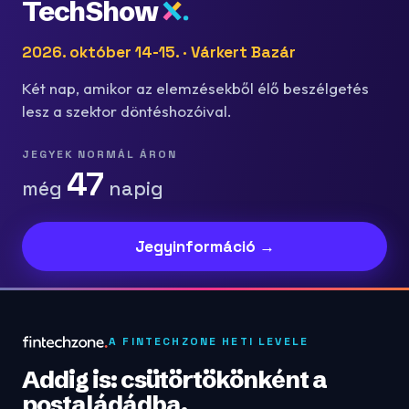
TechShow
2026. október 14-15. · Várkert Bazár
Két nap, amikor az elemzésekből élő beszélgetés
lesz a szektor döntéshozóival.
JEGYEK NORMÁL ÁRON
47
még
napig
Jegyinformáció →
A FINTECHZONE HETI LEVELE
Addig is: csütörtökönként a
postaládádba.