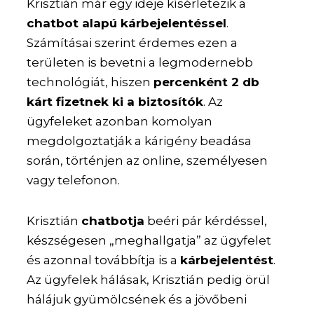
Krisztián már egy ideje kísérletezik a
chatbot alapú kárbejelentéssel
.
Számításai szerint érdemes ezen a
területen is bevetni a legmodernebb
technológiát, hiszen
percenként 2 db
kárt fizetnek ki a biztosítók
. Az
ügyfeleket azonban komolyan
megdolgoztatják a kárigény beadása
során, történjen az online, személyesen
vagy telefonon.
Krisztián
chatbotja
beéri pár kérdéssel,
készségesen „meghallgatja” az ügyfelet
és azonnal továbbítja is a
kárbejelentést
.
Az ügyfelek hálásak, Krisztián pedig örül
hálájuk gyümölcsének és a jövőbeni