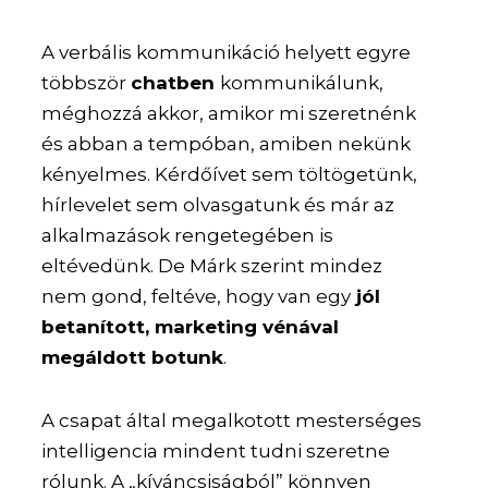
A verbális kommunikáció helyett egyre
többször
chatben
kommunikálunk,
méghozzá akkor, amikor mi szeretnénk
és abban a tempóban, amiben nekünk
kényelmes. Kérdőívet sem töltögetünk,
hírlevelet sem olvasgatunk és már az
alkalmazások rengetegében is
eltévedünk. De Márk szerint mindez
nem gond, feltéve, hogy van egy
jól
betanított, marketing vénával
megáldott botunk
.
A csapat által megalkotott mesterséges
intelligencia mindent tudni szeretne
rólunk. A „kíváncsiságból” könnyen