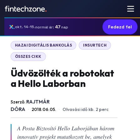
47
Fedezd fel
okt. 14-15.
normál ár:
nap
HAZAI DIGITÁLIS BANKOLÁS
INSURTECH
ÖSSZES CIKK
Üdvözölték a robotokat
a Hello Laborban
RAJTMÁR
Szerző:
DÓRA
·
2018.06.05.
·
Olvasási idő kb. 2 perc
A Posta Biztosító Hello Laborjában három
innovatív projekt mutatkozott be, amelyek