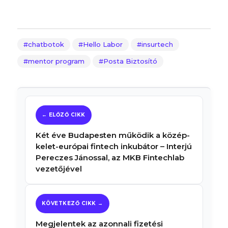
chatbotok
Hello Labor
insurtech
mentor program
Posta Biztosító
Két éve Budapesten működik a közép-
kelet-európai fintech inkubátor – Interjú
Pereczes Jánossal, az MKB Fintechlab
vezetőjével
Megjelentek az azonnali fizetési