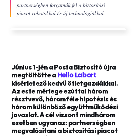
partnerségben forgatnák fel a biztosítási
piacot robotokkal és új technológiákkal.
Június 1-jén a Posta Biztosító újra
Hello Labort
megtöltötte a
kísérletező kedvű ötletgazdákkal.
Az este mérlege ezúttal három
résztvevő, háromféle hipotézis és
három különböző együttműködési
javaslat. A cél viszont mindhárom
esetben ugyanaz: partnerségben
megvalósítani a biztosítási piacot