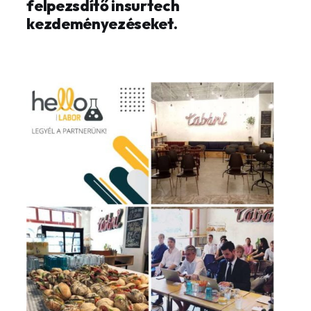
felpezsdítő insurtech
kezdeményezéseket.