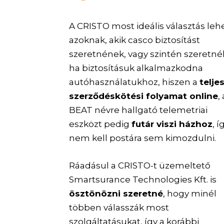
A CRISTO most ideális választás leh
azoknak, akik casco biztosítást
szeretnének, vagy szintén szeretné
ha biztosításuk alkalmazkodna
autóhasználatukhoz, hiszen a
telje
szerződéskötési folyamat online
,
BEAT névre hallgató telemetriai
eszközt pedig
futár viszi házhoz
, í
nem kell postára sem kimozdulni.
Ráadásul a CRISTO-t üzemeltető
Smartsurance Technologies Kft. is
ösztönözni szeretné
, hogy minél
többen válasszák most
szolgáltatásukat, így a korábbi