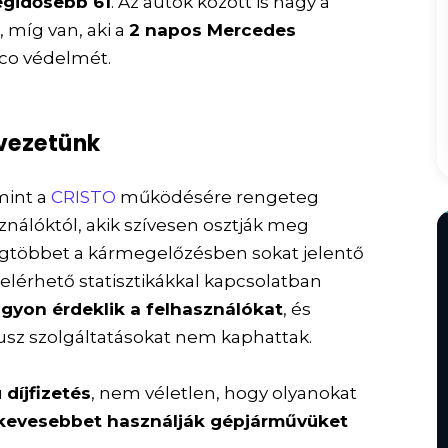
egidősebb 61
. Az autók között is nagy a
a
, míg van, aki a
2 napos Mercedes
sco védelmét.
 vezetünk
mint a
CRISTO
működésére rengeteg
sználóktól, akik szívesen osztják meg
 Legtöbbet a kármegelőzésben sokat jelentő
 elérhető statisztikákkal kapcsolatban
gyon érdeklik a felhasználókat
, és
usz szolgáltatásokat nem kaphattak.
díjfizetés
, nem véletlen, hogy olyanokat
 kevesebbet használják gépjárművüket