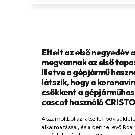
Eltelt az első negyedév 
megvannak az első tapas
illetve a gépjármű haszná
látszik, hogy a koronaví
csökkent a gépjárműhaszn
cascot használó CRISTO 
A számokból az látszik, hogy sokféle
alkalmazással, és a benne lévő Roar