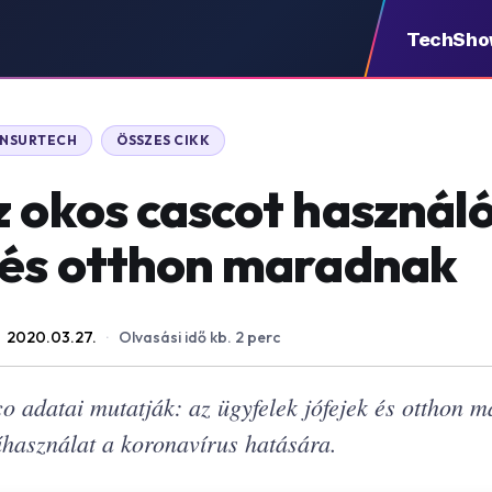
TechSh
INSURTECH
ÖSSZES CIKK
z okos cascot használ
 és otthon maradnak
2020.03.27.
·
Olvasási idő kb. 2 perc
 adatai mutatják: az ügyfelek jófejek és otthon m
használat a koronavírus hatására.