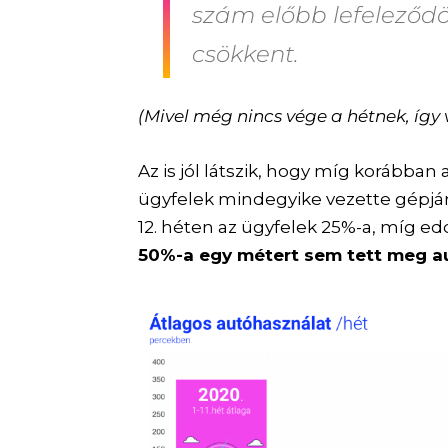
szám előbb lefeleződö
csökkent.
(Mivel még nincs vége a hétnek, így
Az is jól látszik, hogy míg korábban
ügyfelek mindegyike vezette gépjá
12. héten az ügyfelek 25%-a, míg ed
50%-a egy métert sem tett meg a