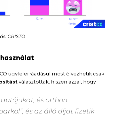
rás: CRISTO
zhasználat
CO ügyfelei ráadásul most élvezhetik csak
osítást
választották, hiszen azzal, hogy
 autójukat, és otthon
rkol”, és az álló díjat fizetik