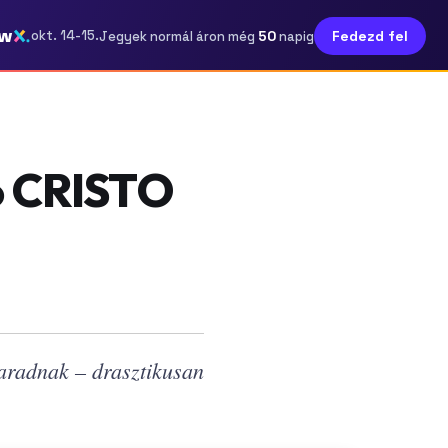
ow
50
okt. 14-15.
Fedezd fel
Jegyek normál áron még
napig
ó CRISTO
aradnak – drasztikusan