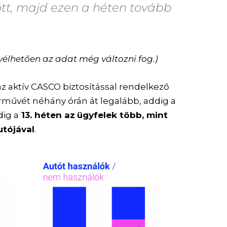
tt, majd ezen a héten tovább
 vélhetően az adat még változni fog.)
 az aktív CASCO biztosítással rendelkező
rművét néhány órán át legalább, addig a
dig a
13. héten az
ügyfelek több, mint
utójával
.