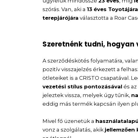
ügyfelük mindössze
23 éves
, míg
l
szórás. Van, aki a
13 éves Toyotájár
terepjárójára
választotta a Roar Ca
Szeretnénk tudni, hogyan
A szerződéskötés folyamatára, vala
pozitív visszajelzés érkezett a felha
ötleteiket is a CRISTO csapatával.
vezetési stílus pontozásával
és az
jeleztek vissza, melyek úgy tűnik,
na
eddig más termék kapcsán ilyen pl
Mivel fő üzenetük a
használatalapú 
vonz a szolgálatás, akik
jellemzően