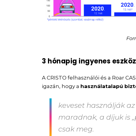
For
3 hónapig ingyenes eszkö
A CRISTO felhasználói és a Roar CAS
igazán, hogy a
használatalapú bizt
keveset használják az
maradnak, a díjuk is „pa
csak meg.