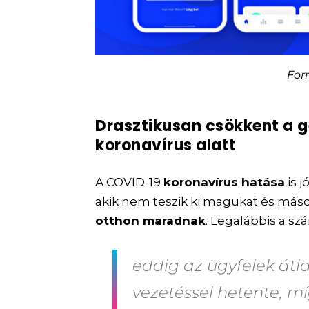
For
Drasztikusan csökkent a 
koronavírus alatt
A COVID-19
koronavírus hatása
is j
akik nem teszik ki magukat és máso
otthon maradnak
. Legalábbis a s
eddig az ügyfelek átla
vezetéssel hetente, mí