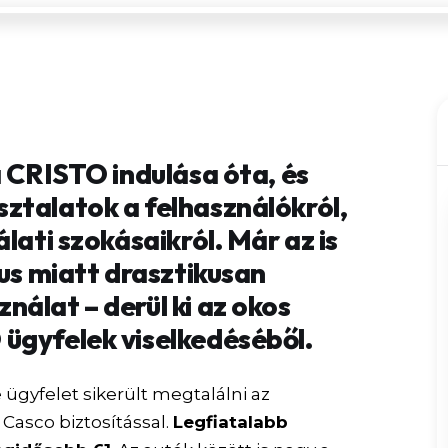
a CRISTO indulása óta, és
ztalatok a felhasználókról,
lati szokásaikról. Már az is
rus miatt drasztikusan
álat – derül ki az okos
ügyfelek viselkedéséből.
 ügyfelet sikerült megtalálni az
 Casco biztosítással.
Legfiatalabb