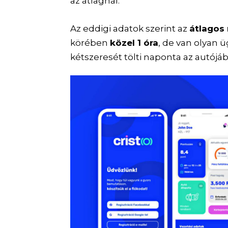
az átlagnál.
Az eddigi adatok szerint az
átlagos
körében
közel 1 óra
, de van olyan 
kétszeresét tölti naponta az autójá