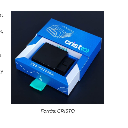
et
k,
s
 a
gy
Forrás: CRISTO