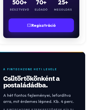
500+
70+
25+
RÉSZTVEVŐ
ELŐADÓ
MEGOLDÁS
Regisztráció
A FINTECHZONE HETI LEVELE
Csütörtökönként a
postaládádba.
A hét fontos fejleményei, lefordítva
arra, mit érdemes lépned. Kb. 4 perc.
A FINTECHZONE SZERKESZTŐSÉGE KÜLDI.