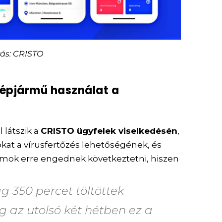
rás: CRISTO
gépjármű használat a
ól látszik a
CRISTO ügyfelek viselkedésén
,
kat a vírusfertőzés lehetőségének, és
zámok erre engednek következtetni, hiszen
g 350 percet töltöttek
g az utolsó két hétben ez a