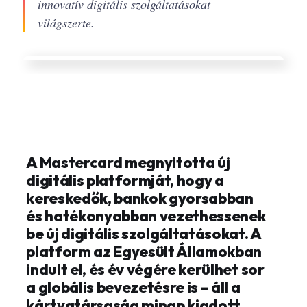
innovatív digitális szolgáltatásokat
világszerte.
A Mastercard megnyitotta új
digitális platformját, hogy a
kereskedők, bankok gyorsabban
és hatékonyabban vezethessenek
be új digitális szolgáltatásokat. A
platform az Egyesült Államokban
indult el, és év végére kerülhet sor
a globális bevezetésre is – áll a
kártyatársaság minap kiadott