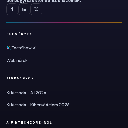
pénzügyi szektor döntéshozóinak.
ESEMÉNYEK
TechShow X.
Webinárok
KIADVÁNYOK
Ki kicsoda - AI 2026
Ki kicsoda - Kibervédelem 2026
A FINTECHZONE-RÓL