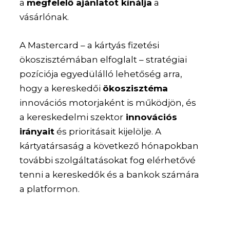
a
megfelelő ajánlatot kínálja
a
vásárlónak.
A Mastercard – a kártyás fizetési
ökoszisztémában elfoglalt – stratégiai
pozíciója egyedülálló lehetőség arra,
hogy a kereskedői
ökoszisztéma
innovációs motorjaként is működjön, és
a kereskedelmi szektor
innovációs
irányait
és prioritásait kijelölje. A
kártyatársaság a következő hónapokban
további szolgáltatásokat fog elérhetővé
tenni a kereskedők és a bankok számára
a platformon.