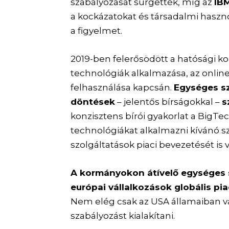
szabályozását sürgették, míg az
IB
a kockázatokat és társadalmi haszno
a figyelmet.
2019-ben felerősödött a hatósági ko
technológiák alkalmazása, az online
felhasználása kapcsán.
Egységes sz
döntések
– jelentős bírságokkal –
s
konzisztens bírói gyakorlat a BigTe
technológiákat alkalmazni kívánó szo
szolgáltatások piaci bevezetését is v
A kormányokon átívelő egységes s
európai vállalkozások globális pi
Nem elég csak az USA államaiban v
szabályozást kialakítani.