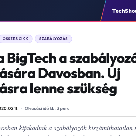
TechSho
ÖSSZES CIKK
SZABÁLYOZÁS
a BigTech a szabályoz
ására Davosban. Új
ásra lenne szükség
20.02.11.
·
Olvasási idő kb. 3 perc
osban kifakadtak a szabályozók kiszámíthatatlan 