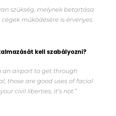
van szükség, melynek betartása
ch cégek működésére is érvényes.
kalmazását kell szabályozni?
an airport to get through
nal, those are good uses of facial
our civil liberties, it’s not.”