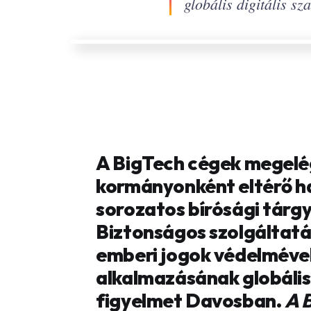
globális digitális s
A BigTech cégek megelég
kormányonként eltérő h
sorozatos bírósági tárgy
Biztonságos szolgáltatás
emberi jogok védelmével
alkalmazásának globális
figyelmet Davosban.
A 