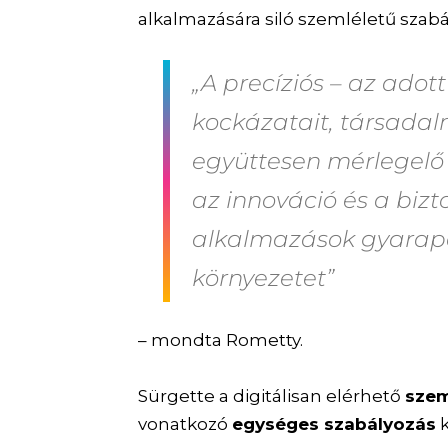
alkalmazására siló szemléletű szabá
„A precíziós – az adot
kockázatait, társadal
együttesen mérlegelő
az innováció és a bizt
alkalmazások gyarap
környezetet”
– mondta Rometty.
Sürgette a digitálisan elérhető
szem
vonatkozó
egységes szabályozás
k