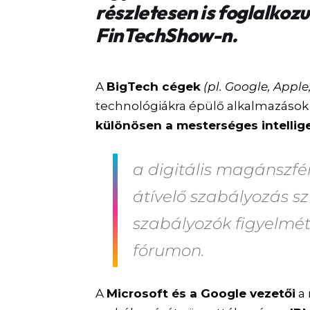
részletesen is foglalko
FinTechShow-n.
A
BigTech cégek
(pl. Google, Appl
technológiákra épülő alkalmazások f
különösen a mesterséges intelli
a digitális magánszf
átívelő szabályozás s
szabályozók figyelmé
fórumon.
A
Microsoft és a Google vezetői
a 