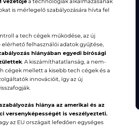
M vezetője
a technológiák alkalmazásának
kat is mérlegelő szabályozására hívta fel
ntroll a tech cégek működése, az új
 elérhető felhasználói adatok gyűjtése,
abályozás hiányában egyedi bírósági
zülettek
. A kiszámíthatatlanság, a nem-
ch cégek mellett a kisebb tech cégek és a
lgáltatók innovációit, így az új
isszafogják.
zabályozás hiánya az amerikai és az
aci versenyképességét is veszélyezteti.
agy az EU országait lefedően egységes