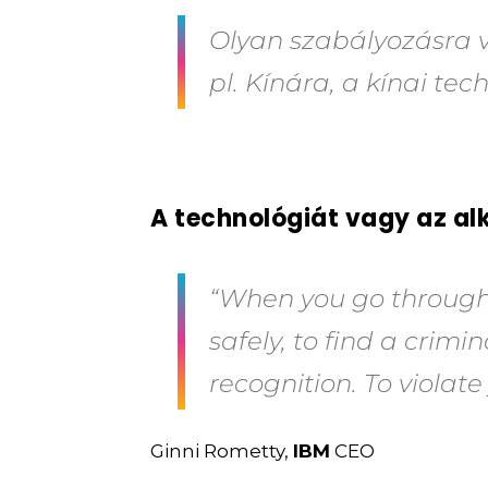
Olyan szabályozásra 
pl. Kínára, a kínai te
A technológiát vagy az al
“When you go through 
safely, to find a crimi
recognition. To violate y
Ginni Rometty,
IBM
CEO