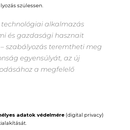
lyozás szülessen.
t technológiai alkalmazás
mi és gazdasági hasznait
 – szabályozás teremtheti meg
onság egyensúlyát, az új
odásához a megfelelő
élyes adatok védelmére
(digital privacy)
ialakítását.