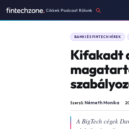
Cikkek
Podcast
Rólunk
BANKI ÉS FINTECH HÍREK
Kifakadt 
magatart
szabályoz
Németh Monika
Szerző:
·
20
A BigTech cégek Dav