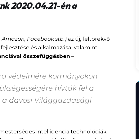
zunk 2020.04.21-én a
e, Amazon, Facebook stb.)
az új, feltörekvő
ejlesztése és alkalmazása, valamint –
genciával összefüggésben
–
éra védelmére
kormányokon
zükségességére
hívták fel a
t a davosi Világgazdasági
mesterséges intelligencia technológiák