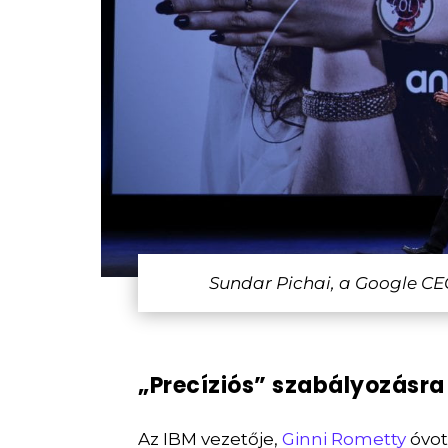
Sundar Pichai, a Google CE
„Precíziós” szabályozásra
Az IBM vezetője,
Ginni Rometty
óvot