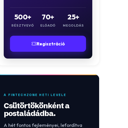
500+
70+
25+
RÉSZTVEVŐ
ELŐADÓ
MEGOLDÁS
Regisztráció
A FINTECHZONE HETI LEVELE
Csütörtökönként a
postaládádba.
A hét fontos fejleményei, lefordítva