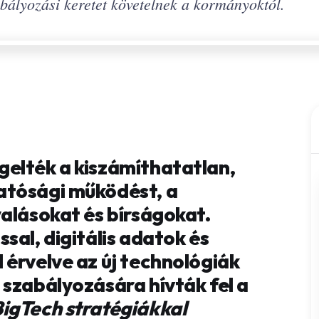
zabályozási keretet követelnek a kormányoktól.
elték a kiszámíthatatlan,
atósági működést, a
alásokat és bírságokat.
sal, digitális adatok és
 érvelve az új technológiák
 szabályozására hívták fel a
BigTech stratégiákkal