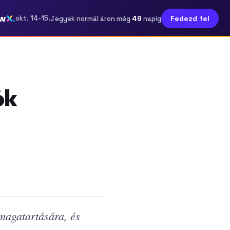
w
49
okt. 14-15.
Fedezd fel
Jegyek normál áron még
napig
ók
magatartására, és