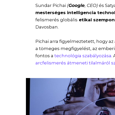
Sundar Pichai
(
Google
, CEO)
és Saty
mesterséges intelligencia techno
felismerés globális
etikai szempon
Davosban.
Pichai arra figyelmeztetett, hogy az
a tömeges megfigyelést, az emberi
fontos a
technológia szabályozása.
A
arcfelismerés átmeneti tilalmáról sz