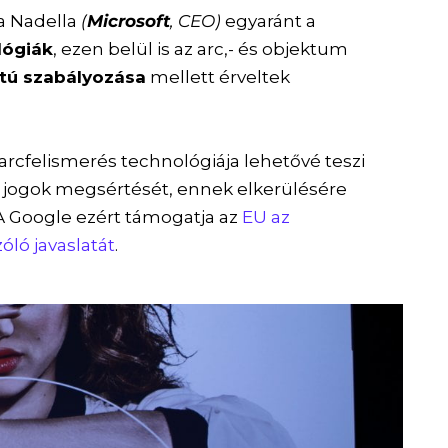
a Nadella
(
Microsoft
, CEO)
egyaránt a
lógiák
, ezen belül is az arc,- és objektum
tú szabályozása
mellett érveltek
 arcfelismerés technológiája lehetővé teszi
 jogok megsértését, ennek elkerülésére
 Google ezért támogatja az
EU az
óló javaslatát
.