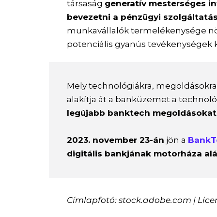
társaság
generatív mesterséges in
bevezetni a pénzügyi szolgáltatá
munkavállalók termelékenysége nö
potenciális gyanús tevékenységek k
Mely technológiákra, megoldásokra 
alakítja át a banküzemet a technológ
legújabb banktech megoldásokat
2023. november 23-án
jön a
BankT
digitális bankjának motorháza al
Címlapfotó: stock.adobe.com | Licen