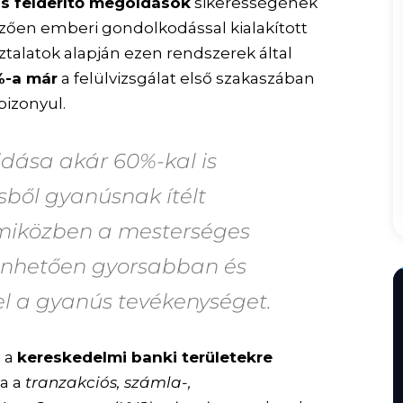
s felderítő megoldások
sikerességének
zően emberi gondolkodással kialakított
talatok alapján ezen rendszerek által
%-a már
a felülvizsgálat első szakaszában
bizonyul.
ldása akár
60%-kal is
sből gyanúsnak ítélt
 miközben a mesterséges
zönhetően gyorsabban és
l a gyanús tevékenységet.
n a
kereskedelmi banki területekre
ja a
tranzakciós, számla-,