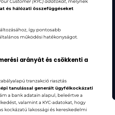
w Your Customer (KYC) adatokat
, melynek
at és hálózati összefüggéseket
változásához, így pontosabb
általános működési hatékonyságot.
merési arányát és csökkenti a
bályalapú tranzakció riasztás
épi tanulással generált ügyfélkockázati
zám a bank adatain alapul, beleértve a
elkedést, valamint a KYC-adatokat, hogy
as kockázatú lakossági és kereskedelmi