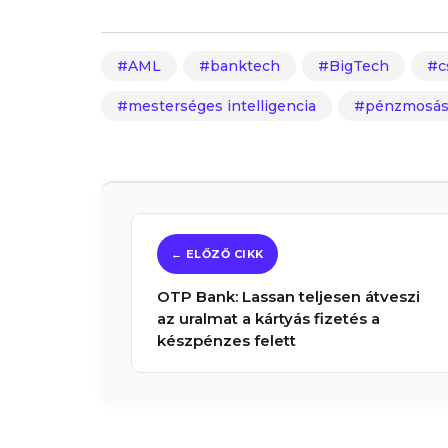
AML
banktech
BigTech
c
mesterséges intelligencia
pénzmosás 
OTP Bank: Lassan teljesen átveszi
az uralmat a kártyás fizetés a
készpénzes felett