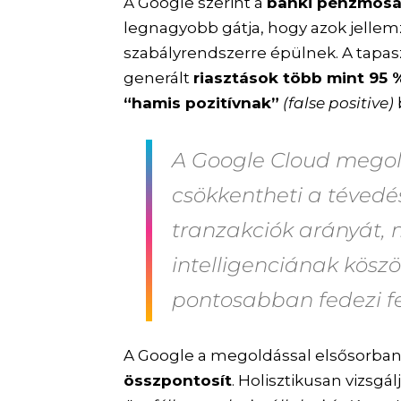
A Google szerint a
banki pénzmosá
legnagyobb gátja, hogy azok jellem
szabályrendszerre épülnek. A tapasz
generált
riasztások több mint 95 
“hamis pozitívnak”
(false positive)
A Google Cloud mego
csökkentheti a tévedé
tranzakciók arányát
,
intelligenciának kös
pontosabban fedezi fe
A Google a megoldással elsősorba
összpontosít
. Holisztikusan vizsgál