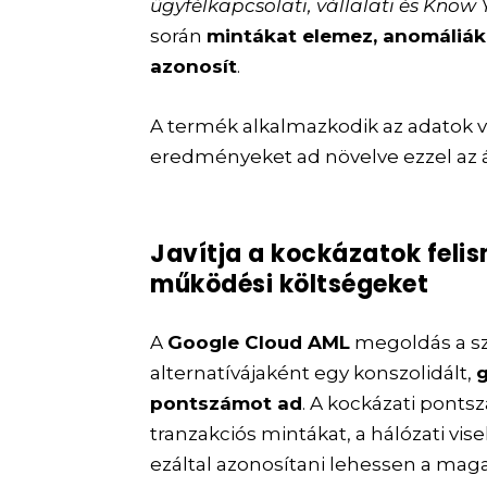
ügyfélkapcsolati, vállalati és Kno
során
mintákat elemez, anomáliák
azonosít
.
A termék alkalmazkodik az adatok 
eredményeket ad növelve ezzel az 
Javítja a kockázatok felis
működési költségeket
A
Google Cloud AML
megoldás a sza
alternatívájaként egy konszolidált,
g
pontszámot ad
. A kockázati ponts
tranzakciós mintákat, a hálózati vis
ezáltal azonosítani lehessen a mag