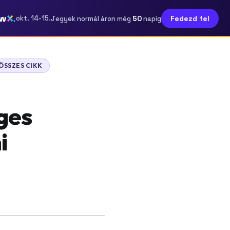
ow
50
okt. 14-15.
Fedezd fel
Jegyek normál áron még
napig
ÖSSZES CIKK
ges
i