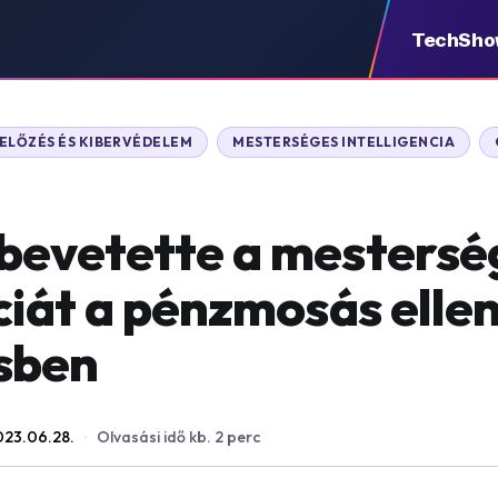
TechSh
LŐZÉS ÉS KIBERVÉDELEM
MESTERSÉGES INTELLIGENCIA
bevetette a mestersé
ciát a pénzmosás ellen
sben
023.06.28.
·
Olvasási idő kb. 2 perc