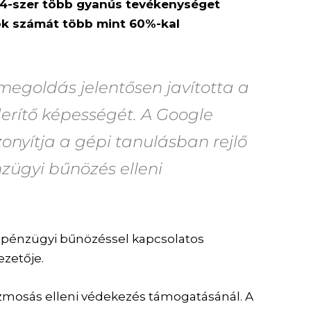
-4-szer több gyanús tevékenységet
ok számát több mint 60%-kal
egoldás jelentősen javította a
rítő képességét. A Google
onyítja a gépi tanulásban rejlő
nzügyi bűnözés elleni
pénzügyi bűnözéssel kapcsolatos
zetője.
mosás elleni védekezés támogatásánál. A