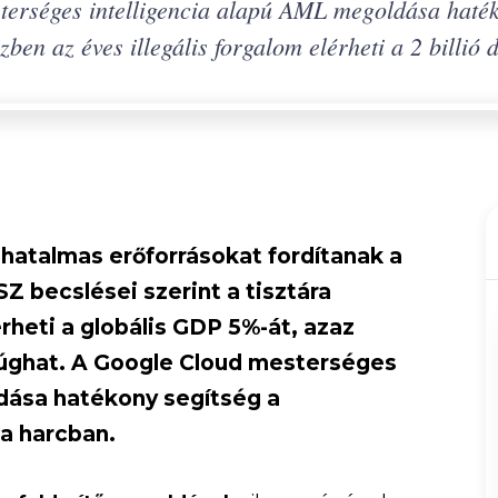
terséges intelligencia alapú AML megoldása hat
özben az éves illegális forgalom elérheti a 2 billió d
 hatalmas erőforrásokat fordítanak a
 becslései szerint a tisztára
heti a globális GDP 5%-át, azaz
s rúghat. A Google Cloud mesterséges
dása hatékony segítség a
a harcban.