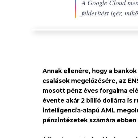
A Google Cloud mes
felderítést ígér, mik
Annak ellenére, hogy a bankok
csalások megelőzésére, az ENSZ
mosott pénz éves forgalma elér
évente akár 2 billió dollárra i
intelligencia-alapú AML megol
pénzintézetek számára ebben 