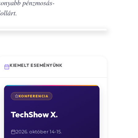
ékonyabb pénzmosás-
ollárt.
KIEMELT ESEMÉNYÜNK
KONFERENCIA
TechShow X.
2026. október 14-15.