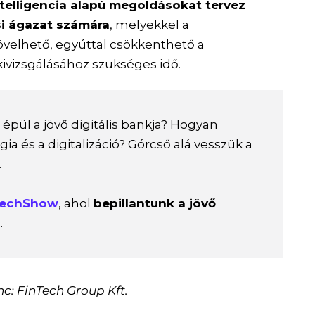
telligencia alapú megoldásokat tervez
si ágazat számára
, melyekkel a
velhető, egyúttal csökkenthető a
ivizsgálásához szükséges idő.
épül a jövő digitális bankja? Hogyan
ia és a digitalizáció? Górcső alá vesszük a
.
echShow
, ahol
bepillantunk a jövő
á
.
c: FinTech Group Kft.