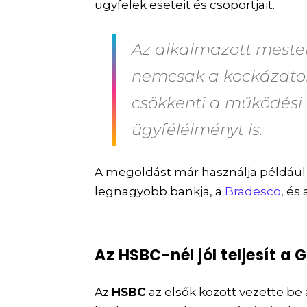
ügyfelek eseteit és csoportjait.
Az alkalmazott mester
nemcsak a kockázatok
csökkenti a működési 
ügyfélélményt is.
A megoldást már használja például
legnagyobb bankja, a
Bradesco
, és
Az HSBC-nél jól teljesít a
Az
HSBC
az elsők között vezette be