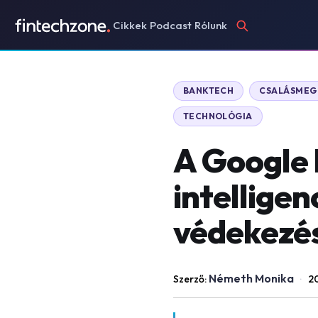
Cikkek
Podcast
Rólunk
BANKTECH
CSALÁSMEGE
TECHNOLÓGIA
A Google 
intelligen
védekezé
Németh Monika
Szerző:
·
2