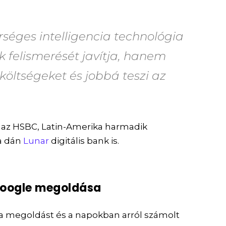
séges intelligencia technológia
 felismerését javítja, hanem
költségeket és jobbá teszi az
 az HSBC, Latin-Amerika harmadik
 a dán
Lunar
digitális bank is.
 Google megoldása
 a megoldást és a napokban arról számolt