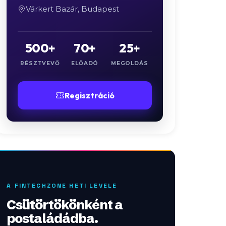
Várkert Bazár, Budapest
500+
70+
25+
RÉSZTVEVŐ
ELŐADÓ
MEGOLDÁS
Regisztráció
A FINTECHZONE HETI LEVELE
Csütörtökönként a
postaládádba.