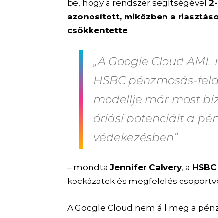
be, hogy a rendszer segítségével
2
azonosított, miközben a riasztás
csökkentette
.
„A Google Cloud AML m
HSBC pénzmosás-felde
modellje már most biz
óriási potenciált a pé
védekezésben”
– mondta
Jennifer Calvery
, a
HSBC
kockázatok és megfelelés csoportve
A Google Cloud nem áll meg a pénz