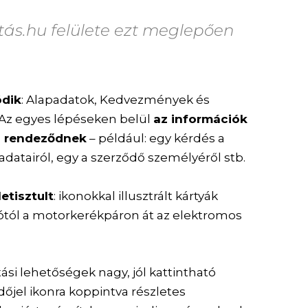
ítás.hu felülete ezt meglepően
ódik
: Alapadatok, Kedvezmények és
. Az egyes lépéseken belül
az információk
ba rendeződnek
– például: egy kérdés a
adatairól, egy a szerződő személyéről stb.
letisztult
: ikonokkal illusztrált kártyák
ótól a motorkerékpáron át az elektromos
ztási lehetőségek nagy, jól kattintható
őjel ikonra koppintva részletes