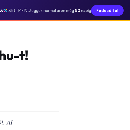
ow
50
okt. 14-15.
Fedezd fel
Jegyek normál áron még
napig
hu-t!
l. AI