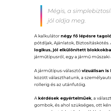
Mégis, a simplebiztos
jól oldja meg.
A kalkulátor
négy fő lépésre tagol
pótdíjak, Ajánlatok, Biztosításkötés
logikus, jól elkülönített blokkok
járműtípusról, egy a jármű műszaki 
A járműtípus-választó
vizuálisan is 
között választhatunk, a személyaut
rollerig és az utánfutóig.
A
kérdések egyértelműek
, a válas
gombok, és ahol szükséges, ott kérd