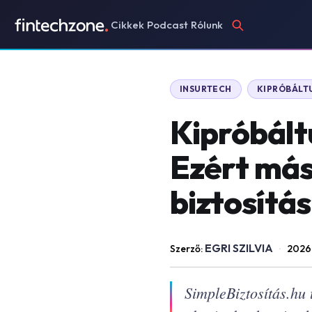
Cikkek
Podcast
Rólunk
INSURTECH
KIPRÓBÁLT
Kipróbált
Ezért más,
biztosítá
EGRI SZILVIA
Szerző:
·
2026
SimpleBiztosítás.hu