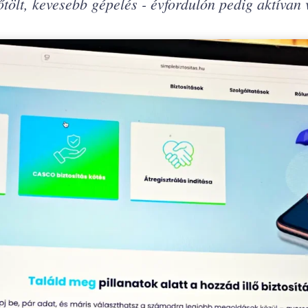
ölt, kevesebb gépelés - évfordulón pedig aktívan 