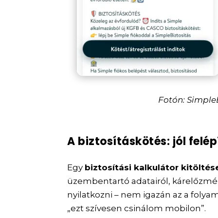
Fotón: Simple
A biztosításkötés: jól felé
Egy
biztosítási kalkulátor kitöltés
üzembentartó adatairól, kárelőzmé
nyilatkozni – nem igazán az a foly
„ezt szívesen csinálom mobilon”.