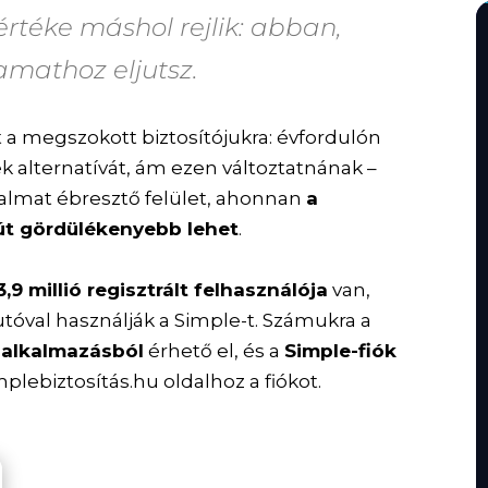
értéke máshol rejlik:
abban,
amathoz eljutsz
.
 a megszokott biztosítójukra: évfordulón
ek alternatívát, ám ezen változtatnának –
almat ébresztő felület, ahonnan
a
ő út gördülékenyebb lehet
.
3,9 millió regisztrált felhasználója
van,
tóval használják a Simple-t. Számukra a
 alkalmazásból
érhető el, és a
Simple-fiók
mplebiztosítás.hu oldalhoz a fiókot.