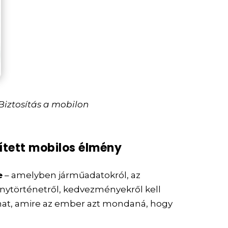
Biztosítás a mobilon
pített mobilos élmény
e
– amelyben járműadatokról, az
nytörténetről, kedvezményekről kell
amat, amire az ember azt mondaná, hogy