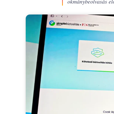
okmánybeolvasás előt