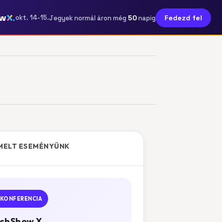
ow
50
okt. 14-15.
Fedezd fel
Jegyek normál áron még
napig
MELT ESEMÉNYÜNK
KONFERENCIA
chShow X.