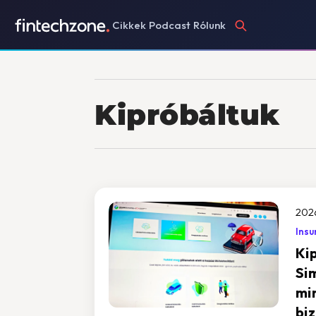
Cikkek
Podcast
Rólunk
Kipróbáltuk
202
Insu
Ki
Si
min
bi