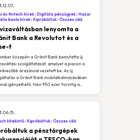
.12.07.
i és fintech hírek
Digitális pénzügyek
Hazai
tális banki hírek
Kipróbáltuk
Összes cikk
vizaváltásban lenyomta a
ánit Bank a Revolutot és a
se-t
mber közepén a Gránit Bank bemutatta új
zaváltási szolgáltatását, amelyet a piacon a
edvezőbb árazással vezetett be. Az új
gáltatás a Gránit Bank mobilalkalmazásában
nal igényelhető. Havi 950 ezer forintig a...
.06.15.
ech kitekintő
Kipróbáltuk
Összes cikk
próbáltuk a pénztárgépek
nkurenciáját a TESCO-ban