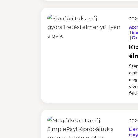
2024
Azon
Ele
Öss
Kip
élm
Szep
alat
mego
elér
felü
202
Elek
meg