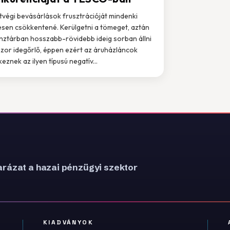
tvégi bevásárlások frusztrációját mindenki
esen csökkentené. Kerülgetni a tömeget, aztán
nztárban hosszabb-rövidebb ideig sorban állni
zor idegőrlő, éppen ezért az áruházláncok
keznek az ilyen típusú negatív...
rázat a hazai pénzügyi szektor
KIADVÁNYOK