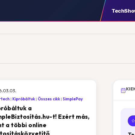
TechSh
KIE
6.03.03.
rtech
Kipróbáltuk
Összes cikk
SimplePay
próbáltuk a
mpleBiztosítás.hu-t! Ezért más,
t a többi online
ztosításközvetítő
Te