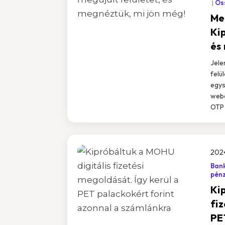
Öss
Me
Ki
és
Jele
felü
egys
webá
OTP 
202
Bank
pén
Ki
fiz
PE