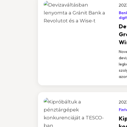
2023
Bank
digi
De
Gr
Wi
Nove
devi
legk
szol
azon
2023
Fint
Ki
ko