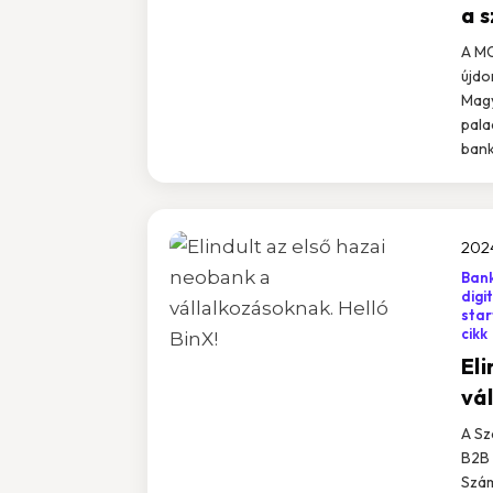
a 
A MO
újdo
Magy
pala
bank
202
Bank
digi
star
cikk
Eli
vá
A Sz
B2B 
Szám