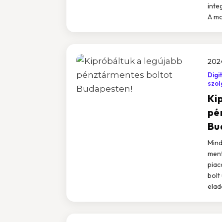
inte
A mo
202
Digi
szol
Ki
pé
Bu
Mind
ment
piac
bolt
eladó