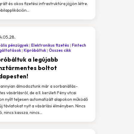
grált és okos fizetési infrastruktúra jöjjön létre.
bilapplikáción...
4.05.28.
tális pénzügyek
Elektronikus fizetés
Fintech
gáltatások
Kipróbáltuk
Összes cikk
próbáltuk a legújabb
nztármentes boltot
dapesten!
annyian álmodoztunk már a sorbanállás-
es vásárlásról, de a II. kerületi Fény utcai
on nyílt teljesen automatizált alapokon működő
 új távlatokat nyit a vásárlási élményben. Nincs
, nincs kassza, nincs...