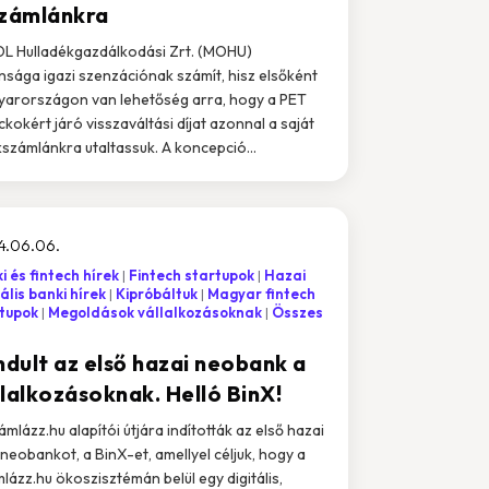
számlánkra
L Hulladékgazdálkodási Zrt. (MOHU)
nsága igazi szenzációnak számít, hisz elsőként
arországon van lehetőség arra, hogy a PET
ckokért járó visszaváltási díjat azonnal a saját
számlánkra utaltassuk. A koncepció...
4.06.06.
i és fintech hírek
Fintech startupok
Hazai
tális banki hírek
Kipróbáltuk
Magyar fintech
tupok
Megoldások vállalkozásoknak
Összes
ndult az első hazai neobank a
llalkozásoknak. Helló BinX!
ámlázz.hu alapítói útjára indították az első hazai
neobankot, a BinX-et, amellyel céljuk, hogy a
lázz.hu ökoszisztémán belül egy digitális,