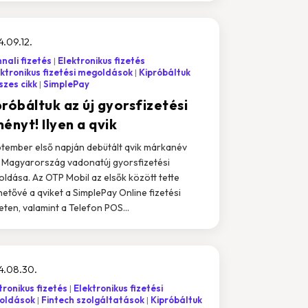
.09.12.
nali fizetés
Elektronikus fizetés
ktronikus fizetési megoldások
Kipróbáltuk
zes cikk
SimplePay
róbáltuk az új gyorsfizetési
ényt! Ilyen a qvik
tember első napján debütált qvik márkanév
t Magyarország vadonatúj gyorsfizetési
ldása. Az OTP Mobil az elsők között tette
hetővé a qviket a SimplePay Online fizetési
leten, valamint a Telefon POS...
4.08.30.
tronikus fizetés
Elektronikus fizetési
oldások
Fintech szolgáltatások
Kipróbáltuk