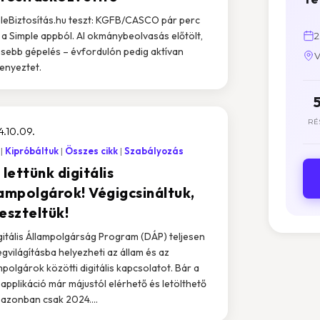
leBiztosítás.hu teszt: KGFB/CASCO pár perc
t a Simple appból. AI okmánybeolvasás előtölt,
2
sebb gépelés – évfordulón pedig aktívan
V
enyeztet.
RÉ
.10.09.
Kipróbáltuk
Összes cikk
Szabályozás
 lettünk digitális
lampolgárok! Végigcsináltuk,
eszteltük!
gitális Állampolgárság Program (DÁP) teljesen
egvilágításba helyezheti az állam és az
mpolgárok közötti digitális kapcsolatot. Bár a
applikáció már májustól elérhető és letölthető
, azonban csak 2024....