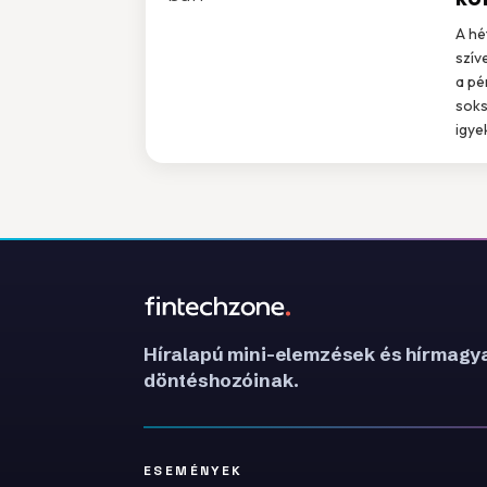
A hé
szív
a pé
soks
igye
Híralapú mini-elemzések és hírmagya
döntéshozóinak.
ESEMÉNYEK