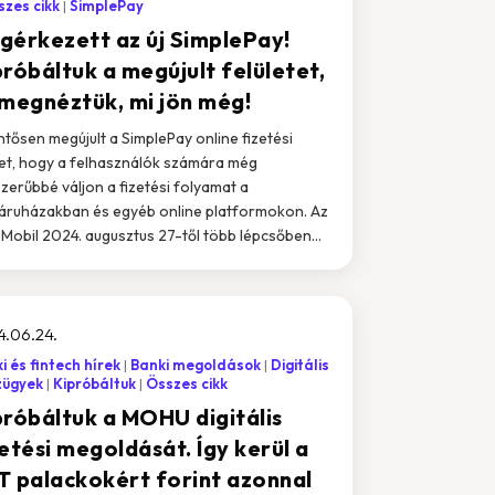
zes cikk
SimplePay
gérkezett az új SimplePay!
próbáltuk a megújult felületet,
 megnéztük, mi jön még!
ntősen megújult a SimplePay online fizetési
let, hogy a felhasználók számára még
zerűbbé váljon a fizetési folyamat a
ruházakban és egyéb online platformokon. Az
Mobil 2024. augusztus 27-től több lépcsőben...
4.06.24.
i és fintech hírek
Banki megoldások
Digitális
zügyek
Kipróbáltuk
Összes cikk
próbáltuk a MOHU digitális
etési megoldását. Így kerül a
T palackokért forint azonnal