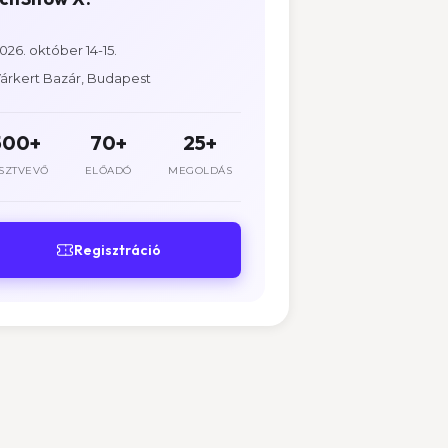
026. október 14-15.
árkert Bazár, Budapest
500+
70+
25+
SZTVEVŐ
ELŐADÓ
MEGOLDÁS
Regisztráció